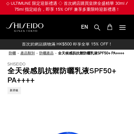
跳
※ 煥發 Plumpy Glowy Skin ※ 入門首選 ULTIMUNE 皇牌全盛精華
至
30ml 組合 HK$650 (總值 HK$1,010)！
主
要
內
EN
容
SHISEIDO
首次於網店購物滿 HK$500 即享全單 15% OFF！
防曬
產品類別
防曬產品
全天候感肌抗禦防曬乳液SPF50+ PA++++
SHISEIDO
全天候感肌抗禦防曬乳液SPF50+
PA++++
新昇級
IMAGE