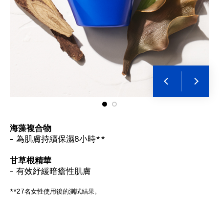
海藻複合物
- 為肌膚持續保濕8小時**
甘草根精華
- 有效紓緩暗瘡性肌膚
**27名女性使用後的測試結果。