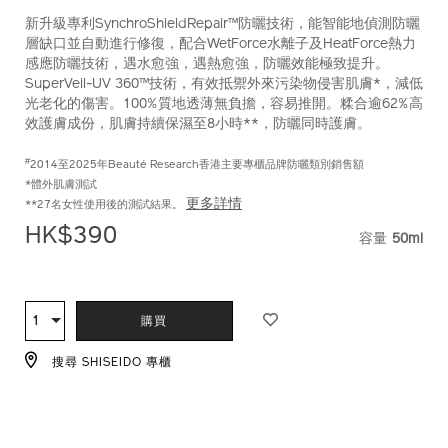
10121283201_hk.html
號：
新升級專利SynchroShieldRepair™防曬技術，能智能地偵測防曬
10121283201_hk
層缺口並自動進行修復，配合WetForce水離子及HeatForce熱力
感應防曬技術，遇水愈強，遇熱愈強，防曬效能極致提升。
SuperVeil-UV 360™技術，有效抵禦外來污染物侵害肌膚*，減低
光老化的傷害。100%質地透薄無負擔，容易推開。糅合逾62%高
效護膚成份，肌膚持續保濕至8小時**，防曬同時護膚。
#
2014至2025年Beauté Research香港主要專櫃品牌防曬類別銷售額
*體外肌膚測試
更多詳情
**27名女性使用後的測試結果。
HK$390
容量
50ml
VARIAT
ADD
PRODUCT
TO
ACTIONS
1
數
購買
CART
量
OPTIONS
搜尋 SHISEIDO 專櫃