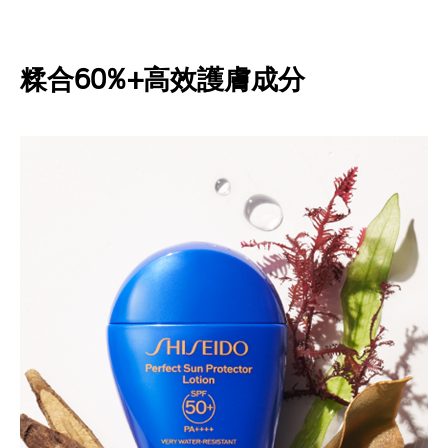
糅合60%+高效護膚成分