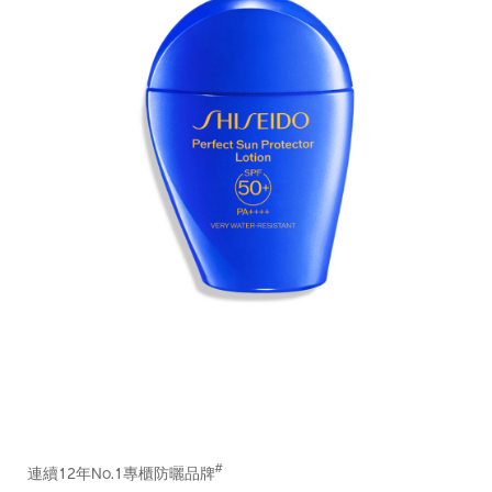
https://www.shiseido.com.hk/zh/shiseido-
產
DETAILS
%E5%85%A8%E5%A4%A9%E5%80%99%E6%84%9F%E8%8
品
#
連續12年No.1專櫃防曬品牌
pa%2B%2B%2B%2B-
編