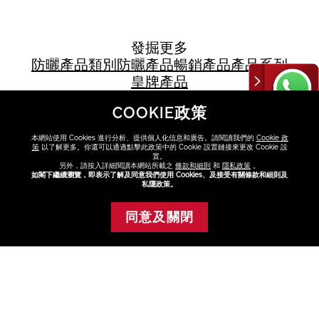
發掘更多
防曬
產品類別
防曬產品
暢銷產品
產品系列
皇牌產品
COOKIE政策
本網站使用 Cookies 進行分析、提供個人化信息和廣告。請閱讀我們的
Cookie 政
策
以了解更多。你還可以通過點擊此政策中的 Cookie 設置鏈接來更改 Cookie 設
置。
另外，請按入詳細閱讀本網站所載之
條款和細則
和
隱私政策
。
如閣下繼續瀏覽，即表示了解及同意我們使用 Cookies、及接受有關條款和細則及
私隱政策。
FAQ
同意及關閉
添加至購物車
點擊FAQ了解更多
查看