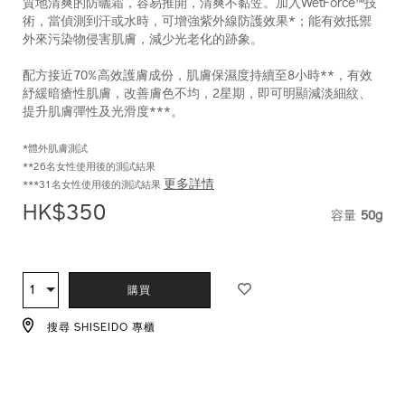
質地清爽的防曬霜，容易推開，清爽不黏笠。加入WetForce™技
pa%2B%2B%2B%2B-
編
術，當偵測到汗或水時，可增強紫外線防護效果*；能有效抵禦
10122008201_hk.html
號：
外來污染物侵害肌膚，減少光老化的跡象。
10122008201_hk
配方接近70%高效護膚成份，肌膚保濕度持續至8小時**，有效
紓緩暗瘡性肌膚，改善膚色不均，2星期，即可明顯減淡細紋、
提升肌膚彈性及光滑度***。
*體外肌膚測試
**26名女性使用後的測試結果
更多詳情
***31名女性使用後的測試結果
HK$350
容量
50g
VARIAT
ADD
PRODUCT
TO
ACTIONS
1
數
購買
CART
量
OPTIONS
搜尋 SHISEIDO 專櫃