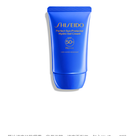
https://www.shiseido.com.hk/zh/shiseido-
產
DETAILS
%E5%85%A8%E5%A4%A9%E5%80%99%E6%84%9F%E8%8
品