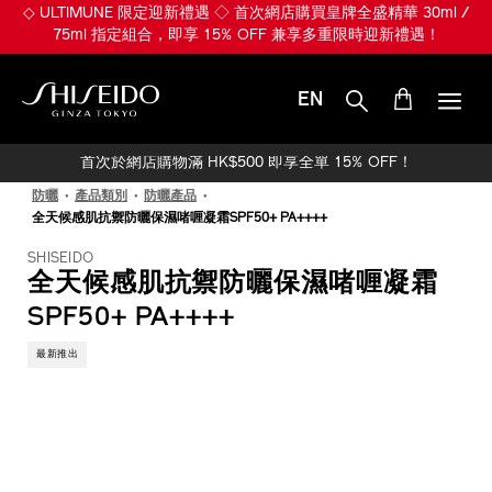
跳
◇ ULTIMUNE 限定迎新禮遇 ◇ 首次網店購買皇牌全盛精華 30ml /
至
75ml 指定組合，即享 15% OFF 兼享多重限時迎新禮遇！
主
要
內
EN
容
SHISEIDO
首次於網店購物滿 HK$500 即享全單 15% OFF！
防曬
產品類別
防曬產品
全天候感肌抗禦防曬保濕啫喱凝霜SPF50+ PA++++
SHISEIDO
全天候感肌抗禦防曬保濕啫喱凝霜
SPF50+ PA++++
最新推出
IMAGE