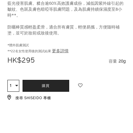
藍光侵害肌膚。糅合逾60%高效護膚成份，減低因紫外線引起的
皺紋、色斑及膚色暗啞等肌膚問題，及為肌膚持續保濕度至8小
時**。
防曬棒質感輕盈柔滑，適合所有膚質，輕便易攜，方便隨時補
塗，並可於妝前或妝後使用。
*體外肌膚測試
更多詳情
**22名女性使用後的測試結果
HK$295
容量
20g
VARIAT
ADD
PRODUCT
TO
ACTIONS
1
數
購買
CART
量
OPTIONS
搜尋 SHISEIDO 專櫃