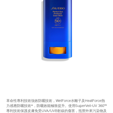
https://www.shiseido.com.hk/zh/shiseido-
產
DETAILS
%E5%85%A8%E5%A4%A9%E5%80%99%E6%84%9F%E8%8
品
革命性專利技術強效防曬技術，WetForce水離子及HeatForce熱
spf50%2B-
編
力感應防曬技術*，防曬效能極致提升。使用SuperVeil-UV 360™
pa%2B%2B%2B%2B-
號：
專利技術保護皮膚免受UVA/UVB射線的傷害，抵禦外來污染物及
10122299201_hk.html
10122299201_hk