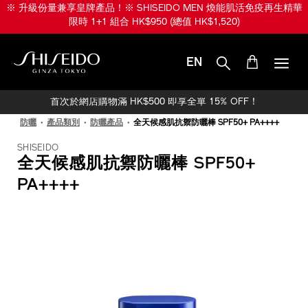
跳
※ 升級份量兼享皇牌產品！※ SHISEIDO MEN 煥能肌活免疫再生精華
至
限時 1+1 組合 HK$950 (總值 HK$1,520)
主
要
內
EN
容
SHISEIDO
首次於網店購物滿 HK$500 即享全單 15% OFF！
防曬
產品類別
防曬產品
全天候感肌抗禦防曬棒 SPF50+ PA++++
SHISEIDO
全天候感肌抗禦防曬棒 SPF50+
PA++++
IMAGE