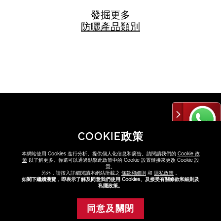
發掘更多
防曬
產品類別
FAQ
COOKIE政策
點擊FAQ了解更多
本網站使用 Cookies 進行分析、提供個人化信息和廣告。請閱讀我們的
Cookie 政
策
以了解更多。你還可以通過點擊此政策中的 Cookie 設置鏈接來更改 Cookie 設
查看
置。
另外，請按入詳細閱讀本網站所載之
條款和細則
和
隱私政策
。
如閣下繼續瀏覽，即表示了解及同意我們使用 Cookies、及接受有關條款和細則及
私隱政策。
同意及關閉
尋找專門店或專櫃
添加至購物車
與美容顧問選購最適合你的產品