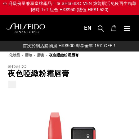
跳
※ 升級份量兼享皇牌產品！※ SHISEIDO MEN 煥能肌活免疫再生精華
至
限時 1+1 組合 HK$950 (總值 HK$1,520)
主
要
內
EN
容
SHISEIDO
首次於網店購物滿 HK$500 即享全單 15% OFF！
化妝品
唇妝
唇膏
夜色啞緻粉霜唇膏
SHISEIDO
夜色啞緻粉霜唇膏
IMAGE