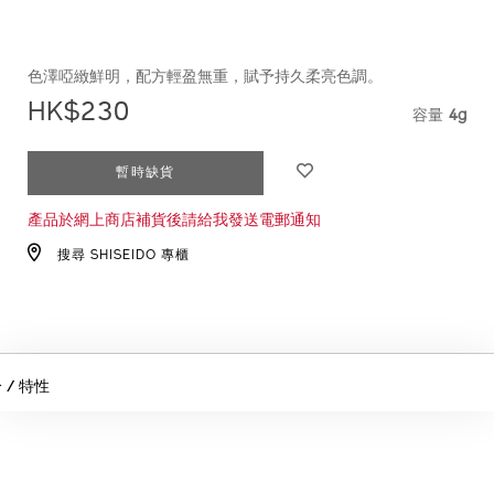
色澤啞緻鮮明，配方輕盈無重，賦予持久柔亮色調。
HK$230
容量
4g
VARIA
ADD
PRODUCT
暫時缺貨
TO
ACTIONS
產品於網上商店補貨後請給我發送電郵通知
CART
OPTIONS
搜尋 SHISEIDO 專櫃
 / 特性