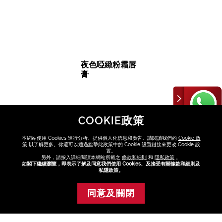
夜色啞緻粉霜唇
膏
HK$230
COOKIE政策
508 半裸啡紅
本網站使用 Cookies 進行分析、提供個人化信息和廣告。請閱讀我們的
Cookie 政
策
以了解更多。你還可以通過點擊此政策中的 Cookie 設置鏈接來更改 Cookie 設
513 震撼粉紅
置。
另外，請按入詳細閱讀本網站所載之
條款和細則
和
隱私政策
。
如閣下繼續瀏覽，即表示了解及同意我們使用 Cookies、及接受有關條款和細則及
514 超然紅調
私隱政策。
VARIATIONS
516 異國紅調
選擇顏色
同意及關閉
[new] Sound
暫時缺貨
521 夜色紅調
Check 珊瑚之音
525
[new] Sound Check 珊