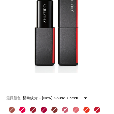
https://www.shiseido.com.hk/zh/shiseido-
產
DETAILS
VARIATIONS
%E5%A4%9C%E8%89%B2%E5%95%9E%E7%B7%BB%E7%B
品
選擇顏色
暫時缺貨 - [new] Sound Check 珊瑚之音 525
1011642710_hk.html
編
號：
1011477710SHI_hk