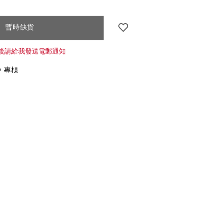
CT
暫時缺貨
S
後請給我發送電郵通知
O 專櫃
NS