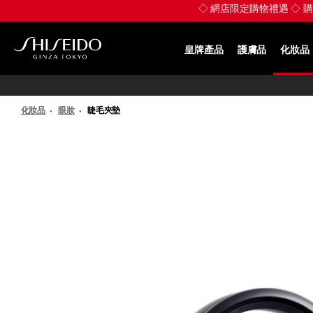
跳
◇ 網店限定購物禮遇 ◇ 購買
至
主
要
皇牌產品
護膚品
化妝品
內
SHISEIDO
容
化妝品
眼妝
睫毛夾墊
IMAGE