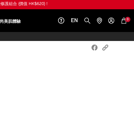
護組合 (價值 HK$620)！
0
EN
尚美肌體驗
。
iseido.com.hk/zh/shiseido-
S
6%AF%9B%E5%A4%BE%E5%A2%8A-
.html
k