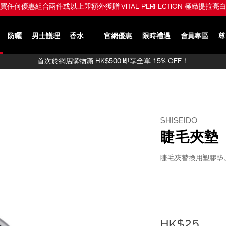
任何優惠組合兩件或以上即額外獲贈 VITAL PERFECTION 極緻提拉亮白修
防曬
男士護理
香水
官網優惠
限時禮遇
會員專區
尊
首次於網店購物滿 HK$500 即享全單 15% OFF！
SHISEIDO
睫毛夾墊
睫毛夾替換用塑膠墊
https://www.sh
產
DETAIL
%E7%9D%AB%E
品
1015009710_hk
編
號：
1015009710_h
HK$25