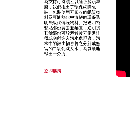
為支持可持續性以達致源頭減
廢，我們推出了環保網購包
裝。包裝使用可回收的紙質物
料及可於熱水中溶解的環保透
明袋取代傳統物料。把透明袋
黏貼部份剪去並棄置，透明袋
其餘部份可於溶解後可倒進鋅
盤或廁所進入污水處理廠，污
水中的微生物會將之分解成無
害的二氧化碳及水，為愛護地
球出一分力。
立即選購