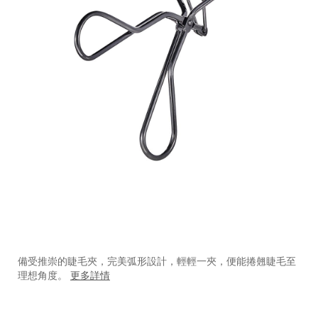
https://www.shiseido.com.hk/zh/shiseido-
產
DETAILS
%E7%9D%AB%E6%AF%9B%E5%A4%BE-
品
備受推崇的睫毛夾，完美弧形設計，輕輕一夾，便能捲翹睫毛至
1015009610_hk.html
編
理想角度。
更多詳情
號：
1015009610_hk