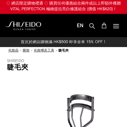
跳
◇ 網店限定購物禮遇 ◇ 購買任何優惠組合兩件或以上即額外獲贈
至
VITAL PERFECTION 極緻提拉亮白修護組合 (價值 HK$620)！
主
要
內
EN
容
SHISEIDO
首次於網店購物滿 HK$500 即享全單 15% OFF！
化妝品
眼妝
化妝掃及工具
睫毛夾
SHISEIDO
睫毛夾
IMAGE