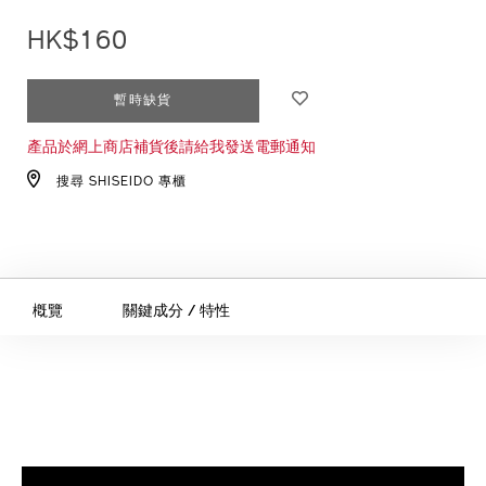
HK$160
ADD
PRODUCT
暫時缺貨
TO
ACTIONS
產品於網上商店補貨後請給我發送電郵通知
CART
OPTIONS
搜尋 SHISEIDO 專櫃
槪覽
關鍵成分 / 特性