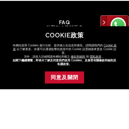
FAQ
點擊FAQ了解更多
COOKIE政策
查看
本網站使用 Cookies 進行分析、提供個人化信息和廣告。請閱讀我們的
Cookie 政
策
以了解更多。你還可以通過點擊此政策中的 Cookie 設置鏈接來更改 Cookie 設
置。
另外，請按入詳細閱讀本網站所載之
條款和細則
和
隱私政策
。
如閣下繼續瀏覽，即表示了解及同意我們使用 Cookies、及接受有關條款和細則及
私隱政策。
尋找專門店或專櫃
與美容顧問選購最適合你的產品
同意及關閉
暫時缺貨
查看
關於資生堂
+