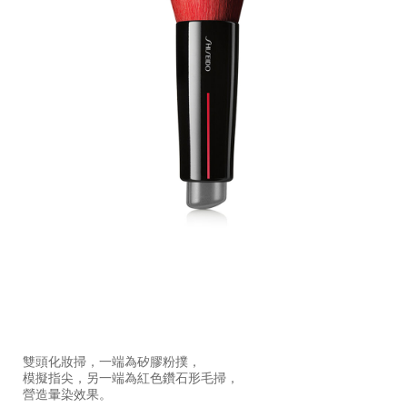
https://www.shiseido.com.hk/zh/shiseido-
產
DETAILS
makeup-
品
雙頭化妝掃，一端為矽膠粉撲，
daiya-
編
模擬指尖，另一端為紅色鑽石形毛掃，
fude-
號：
營造暈染效果。
%E6%9B%B8%E9%81%93%E9%9B%99%E9%A0%AD%E5%8
1011469910_hk