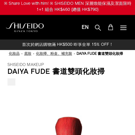
跳
※ 升級份量兼享皇牌產品！※ SHISEIDO MEN 煥能肌活免疫再生精華
至
限時 1+1 組合 HK$950 (總值 HK$1,520)
主
要
內
EN
容
SHISEIDO
首次於網店購物滿 HK$500 即享全單 15% OFF！
化妝品
底妝
化妝掃、粉盒、補充裝
DAIYA FUDE 書道雙頭化妝掃
SHISEIDO MAKEUP
DAIYA FUDE 書道雙頭化妝掃
IMAGE