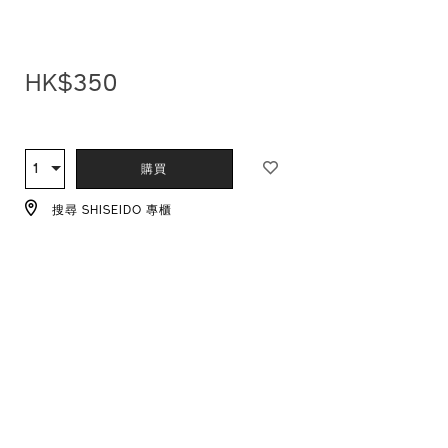
1011469910_hk.html
HK$350
ADD
PRODUCT
TO
ACTIONS
1
數
購買
CART
量
OPTIONS
搜尋 SHISEIDO 專櫃