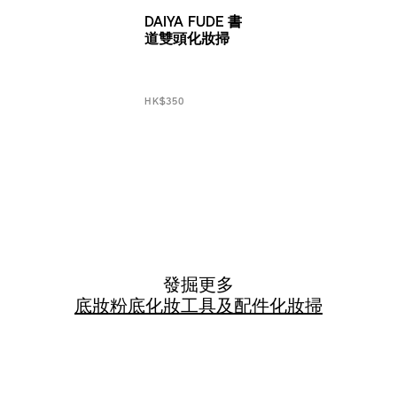
DAIYA FUDE 書
道雙頭化妝掃
HK$350
發掘更多
底妝
粉底
化妝工具及配件
化妝掃