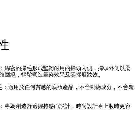
性
：綿密的掃毛形成堅韌耐用的掃頭內側，掃頭外側以柔
維圍繞，輕鬆營造暈染效果及零掃痕妝效。
掃毛：適用於任何質感的底妝產品，不含動物成分，不會隨
：專為創造舒適握持感而設計，時尚設計令上妝時更容