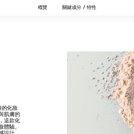
槪覽
關鍵成分 / 特性
特的化妝
與肌膚的
，這款化
妝體驗。
感設計、