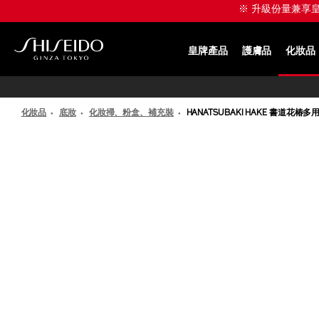
跳
※ 升級份量兼享皇牌產
至
主
要
皇牌產品
護膚品
化妝品
內
SHISEIDO
容
化妝品
底妝
化妝掃、粉盒、補充裝
HANATSUBAKI HAKE 書道花椿
IMAGE