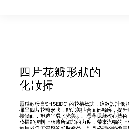
四片花瓣形狀的
化妝掃
靈感啟發自SHISEIDO 的花椿標誌，這款設計獨
掃呈四片花瓣形狀，能完美貼合面部輪廓，提升
接觸面，塑造平滑水光美肌。憑藉隱藏核心技術
妝掃能控制上妝時所施加的力度，帶來流暢的上
適用於任何質感的彩妝產品。別具格調的藝術美