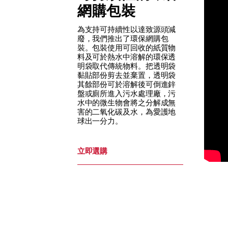
網購包裝
為支持可持續性以達致源頭減
廢，我們推出了環保網購包
裝。包裝使用可回收的紙質物
料及可於熱水中溶解的環保透
明袋取代傳統物料。把透明袋
黏貼部份剪去並棄置，透明袋
其餘部份可於溶解後可倒進鋅
盤或廁所進入污水處理廠，污
水中的微生物會將之分解成無
害的二氧化碳及水，為愛護地
球出一分力。
立即選購