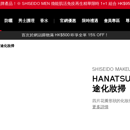
品！※ SHISEIDO MEN 煥能肌活免疫再生精華限時 1+1 組合 HK$950 (
防曬
男士護理
香水
官網優惠
限時禮遇
會員專區
尊
首次於網店購物滿 HK$500 即享全單 15% OFF！
多用途化妝掃
SHISEIDO MAKE
HANATS
途化妝掃
四片花瓣形狀的化妝
更多詳情
https://www.sh
產
DETAIL
makeup-
品
hanatsubaki-
編