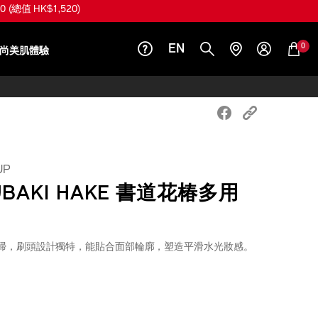
總值 HK$1,520)
0
EN
尚美肌體驗
UP
UBAKI HAKE 書道花椿多用
掃，刷頭設計獨特，能貼合面部輪廓，塑造平滑水光妝感。
iseido.com.hk/zh/shiseido-
S