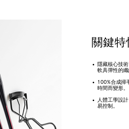
關鍵特
隱藏核心技術
軟具彈性的纖
100%合成
時間而變形。
人體工學設計
易控制。