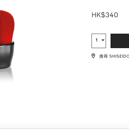
hake-
號：
%E6%9B%B8%E
1011613610_h
HK$340
1011613610_hk
ADD
PRODU
TO
ACTION
數
1
量
CART
搜尋 SHISEID
OPTIO