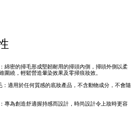
性
：綿密的掃毛形成堅韌耐用的掃頭內側，掃頭外側以柔
維圍繞，輕鬆營造暈染效果及零掃痕妝效。
掃毛：適用於任何質感的底妝產品，不含動物成分，不會隨
：專為創造舒適握持感而設計，時尚設計令上妝時更容