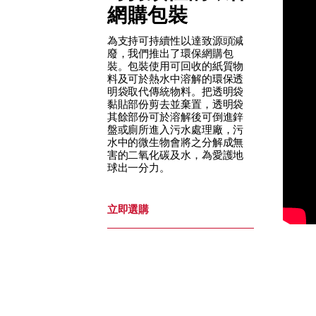
網購包裝
為支持可持續性以達致源頭減
廢，我們推出了環保網購包
裝。包裝使用可回收的紙質物
料及可於熱水中溶解的環保透
明袋取代傳統物料。把透明袋
黏貼部份剪去並棄置，透明袋
其餘部份可於溶解後可倒進鋅
盤或廁所進入污水處理廠，污
水中的微生物會將之分解成無
害的二氧化碳及水，為愛護地
球出一分力。
立即選購