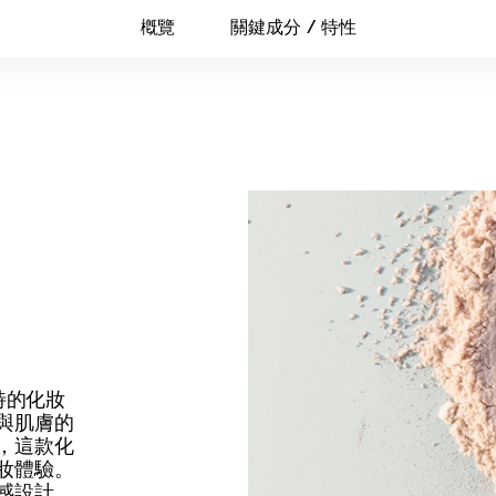
槪覽
關鍵成分 / 特性
特的化妝
與肌膚的
，這款化
妝體驗。
感設計、