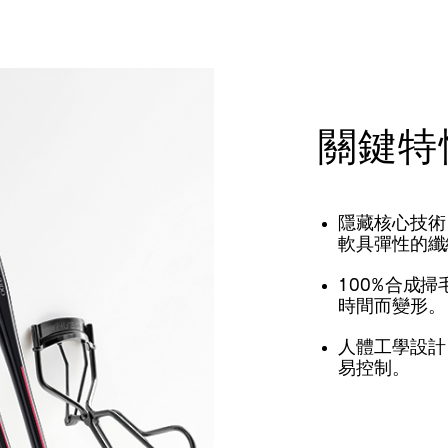
關鍵特
隱藏核心技術
軟具彈性的纖
100%合成
時間而變形。
人體工學設計
易控制。