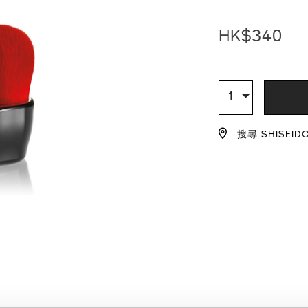
hake-
號：
%E6%9B%B8%E
1011613610_h
HK$340
1011613610_hk
ADD
PRODU
TO
ACTION
數
1
量
CART
搜尋 SHISEID
OPTIO