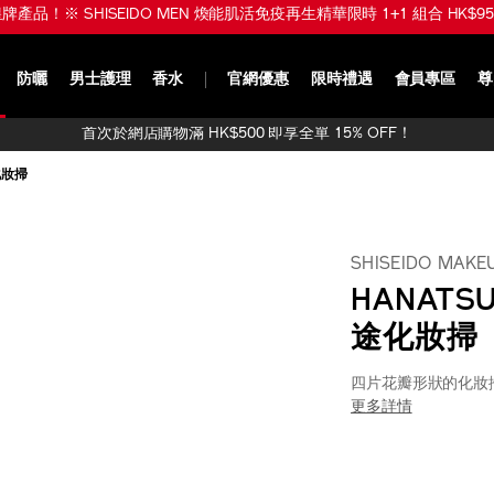
品！※ SHISEIDO MEN 煥能肌活免疫再生精華限時 1+1 組合 HK$950 (
防曬
男士護理
香水
官網優惠
限時禮遇
會員專區
尊
首次於網店購物滿 HK$500 即享全單 15% OFF！
化妝掃
SHISEIDO MAKE
HANATS
途化妝掃
四片花瓣形狀的化妝
更多詳情
https://www.sh
產
DETAIL
makeup-
品
hanatsubaki-
編