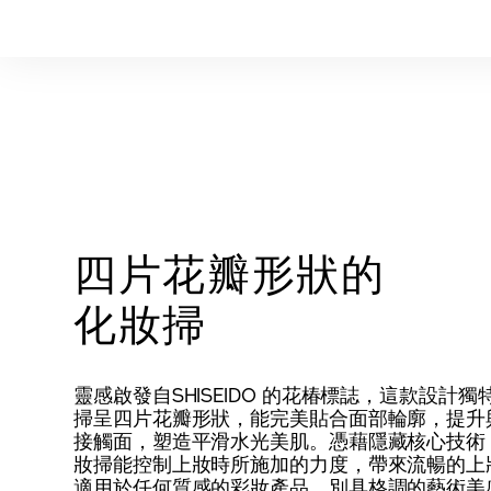
四片花瓣形狀的
化妝掃
靈感啟發自SHISEIDO 的花椿標誌，這款設計獨
掃呈四片花瓣形狀，能完美貼合面部輪廓，提升
接觸面，塑造平滑水光美肌。憑藉隱藏核心技術
妝掃能控制上妝時所施加的力度，帶來流暢的上
適用於任何質感的彩妝產品。別具格調的藝術美