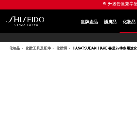
跳
※ 升級份量兼享皇牌產
至
主
要
皇牌產品
護膚品
化妝品
內
SHISEIDO
容
化妝品
化妝工具及配件
化妝掃
HANATSUBAKI HAKE 書道花椿多用途
IMAGE