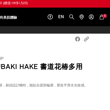
總值 HK$1,520)
0
EN
尚美肌體驗
UP
UBAKI HAKE 書道花椿多用
掃，刷頭設計獨特，能貼合面部輪廓，塑造平滑水光妝感。
iseido.com.hk/zh/shiseido-
S