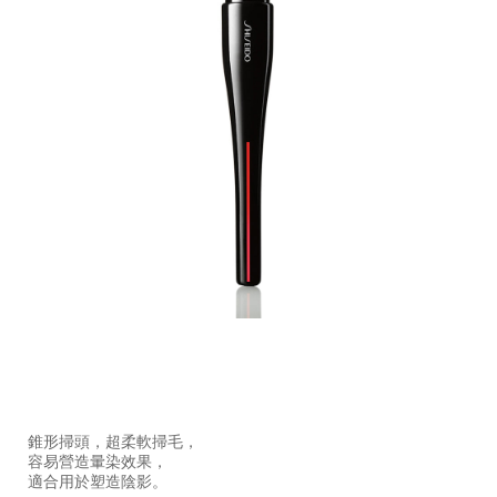
https://www.shiseido.com.hk/zh/shiseido-
產
DETAILS
makeup-
品
錐形掃頭，超柔軟掃毛，
maru-
編
容易營造暈染效果，
fude-
號：
適合用於塑造陰影。
%E6%9B%B8%E9%81%93%E5%A4%9A%E7%94%A8%E9%8
1011469810_hk