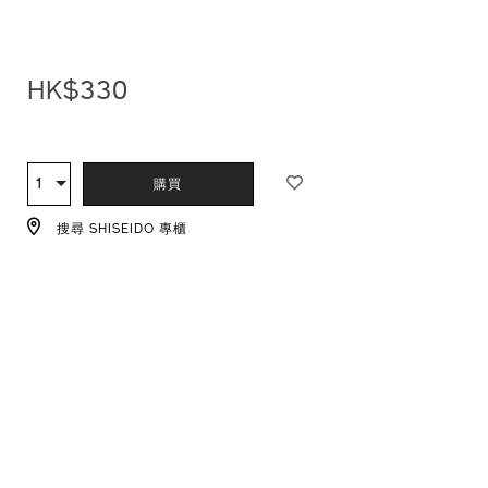
1011469810_hk.html
HK$330
ADD
PRODUCT
TO
ACTIONS
1
數
購買
CART
量
OPTIONS
搜尋 SHISEIDO 專櫃