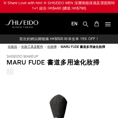
跳
※ Share Love with him! ※ SHISEIDO MEN 深層煥能保濕及潔面限時
至
1+1 組合 HK$460 (總值 HK$790)
主
要
內
EN
容
SHISEIDO
首次於網店購物滿 HK$500 即享全單 15% OFF！
化妝品
化妝工具及配件
化妝掃
MARU FUDE 書道多用途化妝掃
SHISEIDO MAKEUP
MARU FUDE 書道多用途化妝掃
IMAGE