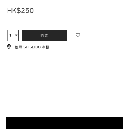
HK$250
ADD
PRODUCT
TO
ACTIONS
1
數
購買
CART
量
OPTIONS
搜尋 SHISEIDO 專櫃