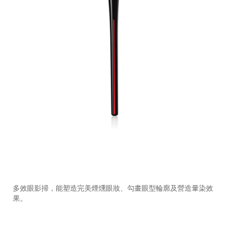
https://www.shiseido.com.hk/zh/shiseido-
產
DETAILS
makeup-
品
多效眼影掃，能塑造完美煙燻眼妝、勾畫眼型輪廓及營造暈染效
naname-
編
果。
fude-
號：
%E6%9B%B8%E9%81%93%E5%A4%9A%E5%8A%9F%E8%8
1011469710_hk
1011469710_hk.html