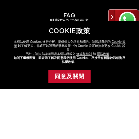
FAQ
點擊FAQ了解更多
COOKIE政策
查看
本網站使用 Cookies 進行分析、提供個人化信息和廣告。請閱讀我們的
Cookie 政
策
以了解更多。你還可以通過點擊此政策中的 Cookie 設置鏈接來更改 Cookie 設
置。
另外，請按入詳細閱讀本網站所載之
條款和細則
和
隱私政策
。
如閣下繼續瀏覽，即表示了解及同意我們使用 Cookies、及接受有關條款和細則及
私隱政策。
尋找專門店或專櫃
與美容顧問選購最適合你的產品
同意及關閉
添加至購物車
查看
關於資生堂
+