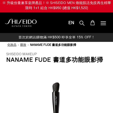
跳
※ 升級份量兼享皇牌產品！※ SHISEIDO MEN 煥能肌活免疫再生精華
至
限時 1+1 組合 HK$950 (總值 HK$1,520)
主
要
內
EN
容
SHISEIDO
首次於網店購物滿 HK$500 即享全單 15% OFF！
化妝品
眼妝
NANAME FUDE 書道多功能眼影掃
SHISEIDO MAKEUP
NANAME FUDE 書道多功能眼影掃
IMAGE