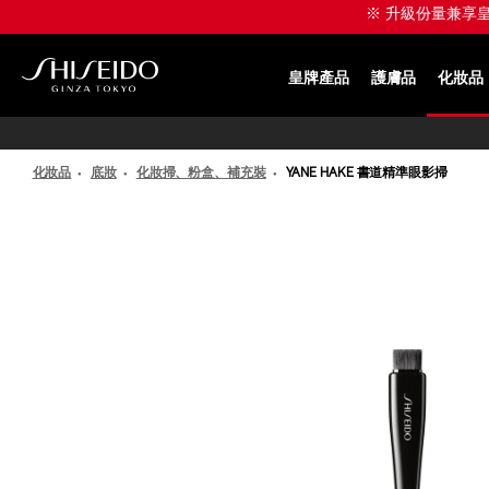
跳
※ 升級份量兼享皇牌產
至
主
要
皇牌產品
護膚品
化妝品
內
SHISEIDO
容
化妝品
底妝
化妝掃、粉盒、補充裝
YANE HAKE 書道精準眼影掃
IMAGE