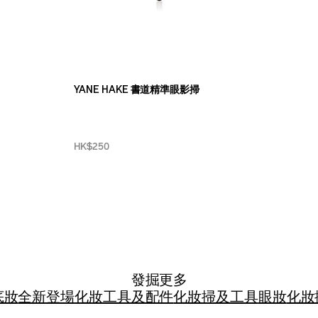
YANE HAKE 書道精準眼影掃
HK$250
發掘更多
底妝
全新登場
化妝工具及配件
化妝掃及工具
眼妝
化妝