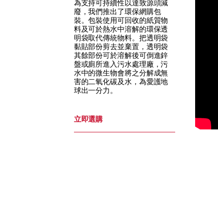
為支持可持續性以達致源頭減
廢，我們推出了環保網購包
裝。包裝使用可回收的紙質物
料及可於熱水中溶解的環保透
明袋取代傳統物料。把透明袋
黏貼部份剪去並棄置，透明袋
其餘部份可於溶解後可倒進鋅
盤或廁所進入污水處理廠，污
水中的微生物會將之分解成無
害的二氧化碳及水，為愛護地
球出一分力。
立即選購