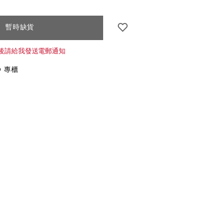
CT
暫時缺貨
S
後請給我發送電郵通知
O 專櫃
NS