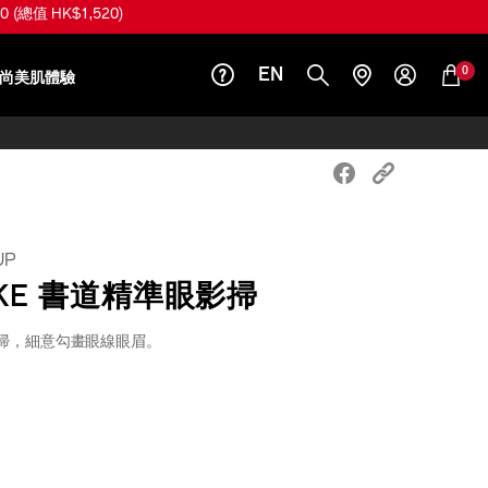
總值 HK$1,520)
0
EN
尚美肌體驗
UP
AKE 書道精準眼影掃
掃，細意勾畫眼線眼眉。
iseido.com.hk/zh/shiseido-
S
9%81%93%E7%B2%BE%E6%BA%96%E7%9C%BC%E5
k
.html