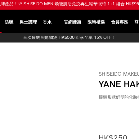
品！※ SHISEIDO MEN 煥能肌活免疫再生精華限時 1+1 組合 HK$950 (
防曬
男士護理
香水
官網優惠
限時禮遇
會員專區
尊
首次於網店購物滿 HK$500 即享全單 15% OFF！
SHISEIDO MAKE
YANE H
掃頭形狀鮮明的化妝
https://www.sh
產
DETAIL
makeup-
品
yane-
編
hake-
號：
%E6%9B%B8%E
1011470310_h
HK$250
1011470310_hk