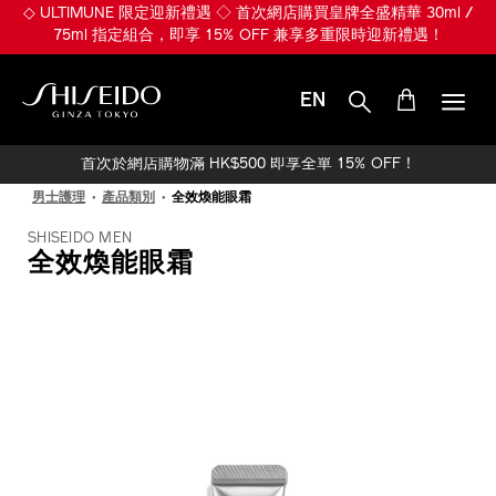
跳
◇ ULTIMUNE 限定迎新禮遇 ◇ 首次網店購買皇牌全盛精華 30ml /
至
75ml 指定組合，即享 15% OFF 兼享多重限時迎新禮遇！
主
要
內
EN
容
SHISEIDO
首次於網店購物滿 HK$500 即享全單 15% OFF！
男士護理
產品類別
全效煥能眼霜
SHISEIDO MEN
全效煥能眼霜
IMAGE