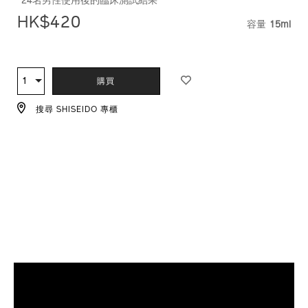
24名男性使用後的臨床測試結果
HK$420
容量
15ml
VARIAT
ADD
PRODUCT
TO
ACTIONS
1
數
購買
CART
量
OPTIONS
搜尋 SHISEIDO 專櫃