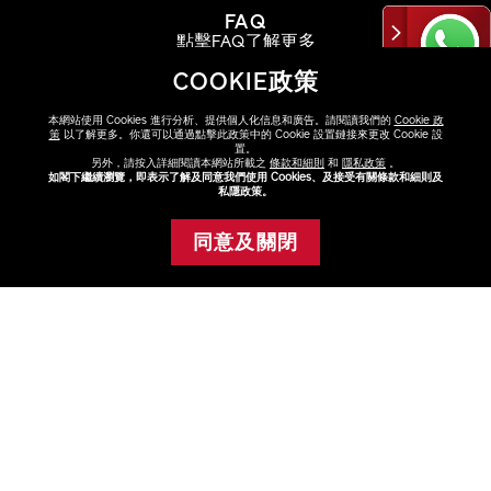
FAQ
點擊FAQ了解更多
COOKIE政策
查看
本網站使用 Cookies 進行分析、提供個人化信息和廣告。請閱讀我們的
Cookie 政
策
以了解更多。你還可以通過點擊此政策中的 Cookie 設置鏈接來更改 Cookie 設
置。
另外，請按入詳細閱讀本網站所載之
條款和細則
和
隱私政策
。
如閣下繼續瀏覽，即表示了解及同意我們使用 Cookies、及接受有關條款和細則及
私隱政策。
尋找專門店或專櫃
與美容顧問選購最適合你的產品
同意及關閉
添加至購物車
查看
關於資生堂
+
產品與服務
+