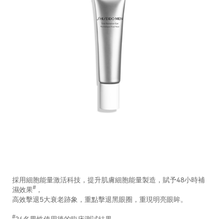
https://www.shiseido.com.hk/zh/shiseido-
產
DETAILS
men-
品
採用細胞能量激活科技，提升肌膚細胞能量製造，賦予48小時補
%E5%85%A8%E6%95%88%E7%85%A5%E8%83%BD%E7%9
編
#
濕效果
，
10118410101_hk.html
號：
高效擊退5大衰老跡象，重點擊退黑眼圈，重現明亮眼眸。
10118410101_hk
#