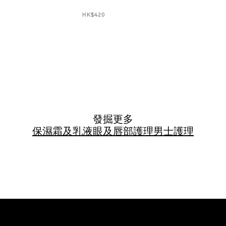
HK$420
發掘更多
保濕霜及乳液
眼及唇部護理
男士護理