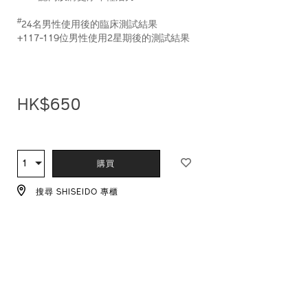
#
24名男性使用後的臨床測試結果
+117-119位男性使用2星期後的測試結果
HK$650
ADD
PRODUCT
TO
ACTIONS
1
數
購買
CART
量
OPTIONS
搜尋 SHISEIDO 專櫃