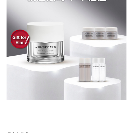
https://www.shiseido.com.hk/zh/shiseido-
產
DETAILS
men-
品