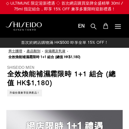
跳
◇ ULTIMUNE 限定迎新禮遇 ◇ 首次網店購買皇牌全盛精華 30ml /
至
75ml 指定組合，即享 15% OFF 兼享多重限時迎新禮遇！
主
要
內
EN
容
SHISEIDO
首次於網店購物滿 HK$500 即享全單 15% OFF！
男士護理
產品類別
保濕霜及乳液
全效煥能補濕霜限時 1+1 組合 (總值 HK$1,180)
SHISEIDO MEN
全效煥能補濕霜限時 1+1 組合 (總
值 HK$1,180)
升級份量兼享皇牌產品！
IMAGE