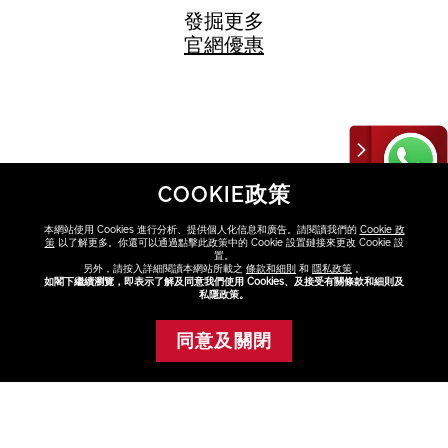
發掘更多
官網優惠
COOKIE政策
本網站使用 Cookies 進行分析、提供個人化信息和廣告。請閱讀我們的
Cookie 政
策
以了解更多。你還可以通過點擊此政策中的 Cookie 設置鏈接來更改 Cookie 設
FAQ
置。
另外，請按入詳細閱讀本網站所載之
條款和細則
和
隱私政策
。
點擊FAQ了解更多
如閣下繼續瀏覽，即表示了解及同意我們使用 Cookies、及接受有關條款和細則及
私隱政策。
查看
同意及關閉
添加至購物車
尋找專門店或專櫃
與美容顧問選購最適合你的產品