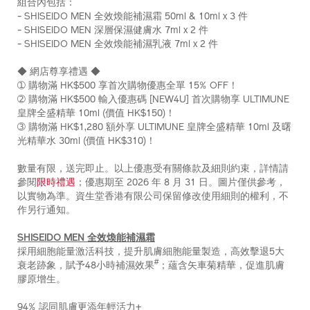
組合內包括：
%E5%85%A8%E6%95%88%E7%85%A5%E8%83%BD%E8%A
編
- SHISEIDO MEN 全效煥能補濕霜 50ml & 10ml x 3 件
1%2B1-
號：
- SHISEIDO MEN 深層保濕健膚水 7ml x 2 件
%E7%B5%84%E5%90%88-
Z12173_hk
- SHISEIDO MEN 全效煥能補濕乳液 7ml x 2 件
%28%E7%B8%BD%E5%80%BC-
hk%241%2C180%29-
◆ 網店尊享禮遇 ◆
Z12173_hk.html
➀ 購物滿 HK$500 享首次購物優惠全單 15% OFF！
➁ 購物滿 HK$500 輸入優惠碼 [NEW4U] 首次購物享 ULTIMUNE
皇牌全盛精華 10ml (價值 HK$150)！
➂ 購物滿 HK$1,280 額外享 ULTIMUNE 皇牌全盛精華 10ml 及曙
光精華水 30ml (價值 HK$310)！
數量有限，送完即止。以上優惠受有關條款及細則約束，詳情請
參閱
限時禮遇
；優惠期至 2026 年 8 月 31 日。圖片僅供參考，
以實物為準。資生堂香港有限公司保留修改使用細則的權利，不
作另行通知。
SHISEIDO MEN 全效煥能補濕霜
採用細胞能量激活科技，提升肌膚細胞能量製造，高效擊退5大
#
衰老跡象，賦予48小時補濕效果
；蘊含矢車菊精華，促進肌膚
膠原增生。
94% 認同肌膚更添年輕活力+