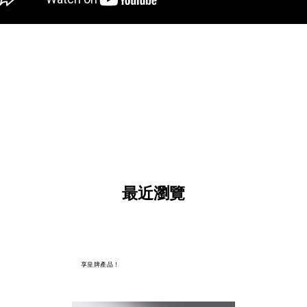
最近瀏覽
享皇牌產品！