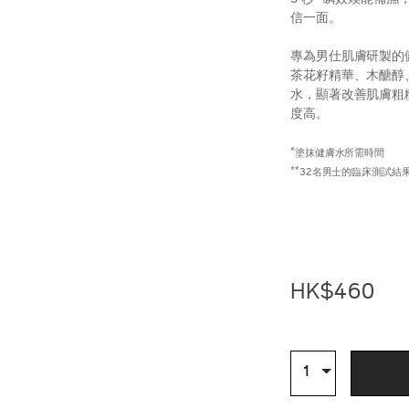
信一面。
專為男仕肌膚研製的健膚
茶花籽精華、木醣醇
水，顯著改善肌膚粗
度高。
*
塗抹健膚水所需時間
**
32名男士的臨床測試結
https://www.sh
產
DETAIL
men-
品
%E6%B7%B1%E
編
1%2B1-
號：
%E7%B5%84%E
Z12172_hk
HK$460
%28%E7%B8%B
hk%24790%29
Z12172_hk.htm
ADD
PRODU
TO
ACTION
數
1
量