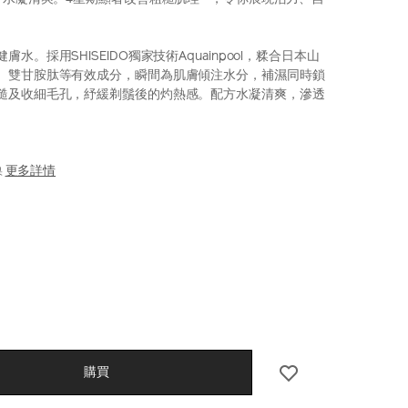
水。採用SHISEIDO獨家技術Aquainpool，糅合日本山
、雙甘胺肽等有效成分，瞬間為肌膚傾注水分，補濕同時鎖
糙及收細毛孔，紓緩剃鬚後的灼熱感。配方水凝清爽，滲透
更多詳情
果
iseido.com.hk/zh/shiseido-
S
5%B1%A4%E7%85%A5%E8%83%BD%E4%BF%9D%E6
5%90%88-
D%E5%80%BC-
-
l
CT
S
購買