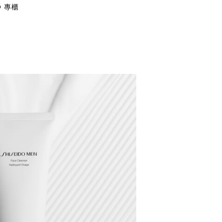
O 專櫃
NS