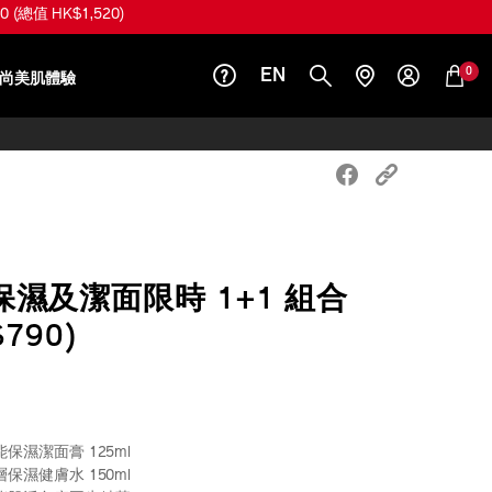
總值 HK$1,520)
0
EN
尚美肌體驗
濕及潔面限時 1+1 組合
790)
 煥能保濕潔面膏 125ml
 深層保濕健膚水 150ml