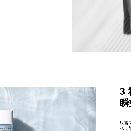
3 
瞬
只需
水，