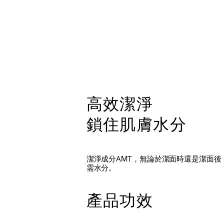
高效潔淨
鎖住肌膚水分
潔淨成分AMT，無論於潔面時還是潔面後
需水分。
產品功效