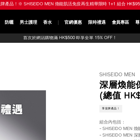
品！※ SHISEIDO MEN 煥能肌活免疫再生精華限時 1+1 組合 HK$950 (
防曬
男士護理
香水
官網優惠
限時禮遇
會員專區
尊
首次於網店購物滿 HK$500 即享全單 15% OFF！
SHISEIDO MEN
深層煥能保
(總值 HK$
享皇牌產品！
組合內包括：
- SHISEIDO MEN
- SHISEIDO MEN