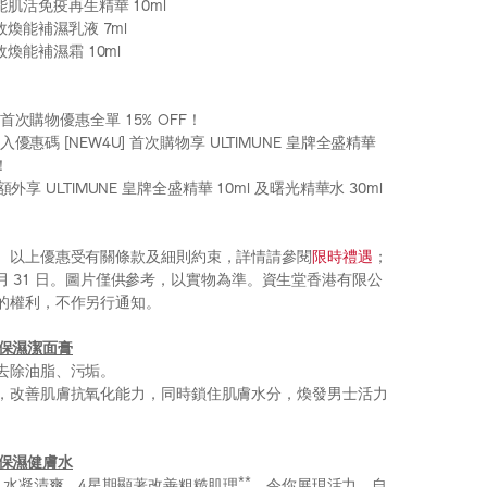
N 煥能肌活免疫再生精華 10ml
 全效煥能補濕乳液 7ml
 全效煥能補濕霜 10ml
 享首次購物優惠全單 15% OFF！
輸入優惠碼 [NEW4U] 首次購物享 ULTIMUNE 皇牌全盛精華
)！
0 額外享 ULTIMUNE 皇牌全盛精華 10ml 及曙光精華水 30ml
。以上優惠受有關條款及細則約束，詳情請參閱
限時禮遇
；
 8 月 31 日。圖片僅供參考，以實物為準。資生堂香港有限公
的權利，不作另行通知。
煥能保濕潔面膏
去除油脂、污垢。
，改善肌膚抗氧化能力，同時鎖住肌膚水分，煥發男士活力
深層保濕健膚水
**
水凝清爽。4星期顯著改善粗糙肌理
，令你展現活力、自