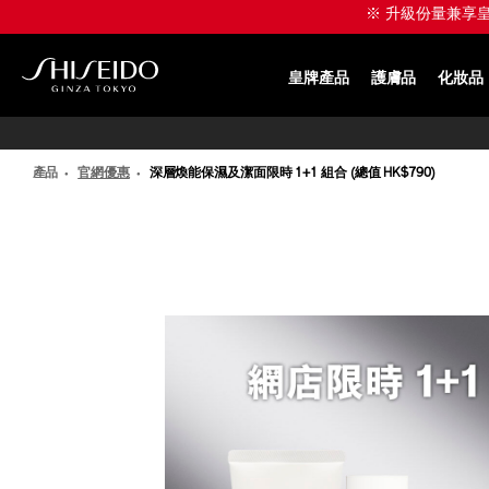
跳
※ 升級份量兼享皇牌產
至
主
要
皇牌產品
護膚品
化妝品
內
SHISEIDO
容
產品
官網優惠
深層煥能保濕及潔面限時 1+1 組合 (總值 HK$790)
IMAGE