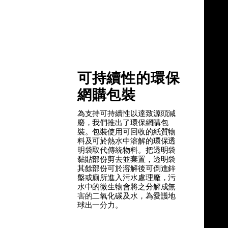
可持續性的環保
網購包裝
為支持可持續性以達致源頭減
廢，我們推出了環保網購包
裝。包裝使用可回收的紙質物
料及可於熱水中溶解的環保透
明袋取代傳統物料。把透明袋
黏貼部份剪去並棄置，透明袋
其餘部份可於溶解後可倒進鋅
盤或廁所進入污水處理廠，污
水中的微生物會將之分解成無
害的二氧化碳及水，為愛護地
球出一分力。