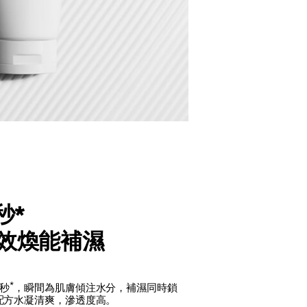
秒*
效煥能補濕
*
3秒
，瞬間為肌膚傾注水分，補濕同時鎖
配方水凝清爽，滲透度高。