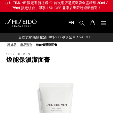
跳
◇ ULTIMUNE 限定迎新禮遇 ◇ 首次網店購買皇牌全盛精華 30ml /
至
75ml 指定組合，即享 15% OFF 兼享多重限時迎新禮遇！
主
要
內
EN
容
SHISEIDO
首次於網店購物滿 HK$500 即享全單 15% OFF！
護膚品
產品類別
煥能保濕潔面膏
SHISEIDO MEN
煥能保濕潔面膏
IMAGE