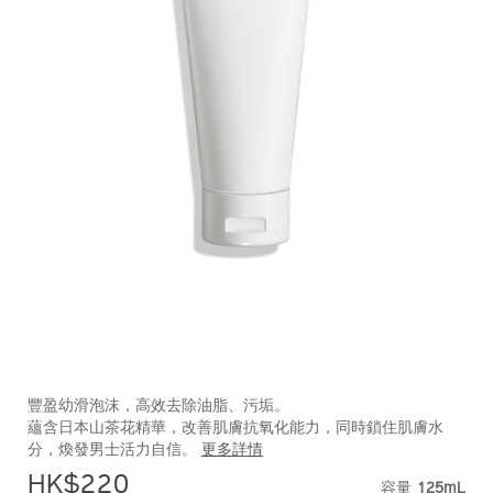
https://www.shiseido.com.hk/zh/shiseido-
產
DETAILS
men-
品
豐盈幼滑泡沫，高效去除油脂、污垢。
%E7%85%A5%E8%83%BD%E4%BF%9D%E6%BF%95%E6%B
編
蘊含日本山茶花精華，改善肌膚抗氧化能力，同時鎖住肌膚水
1011715230_hk.html
號：
分，煥發男士活力自信。
更多詳情
1011715230_hk
HK$220
容量
125mL