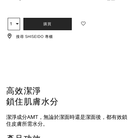
VARIATI
ADD
PRODUCT
TO
ACTIONS
1
數
購買
CART
量
OPTIONS
搜尋 SHISEIDO 專櫃
高效潔淨
鎖住肌膚水分
潔淨成分AMT，無論於潔面時還是潔面後，都有效鎖
住皮膚所需水分。