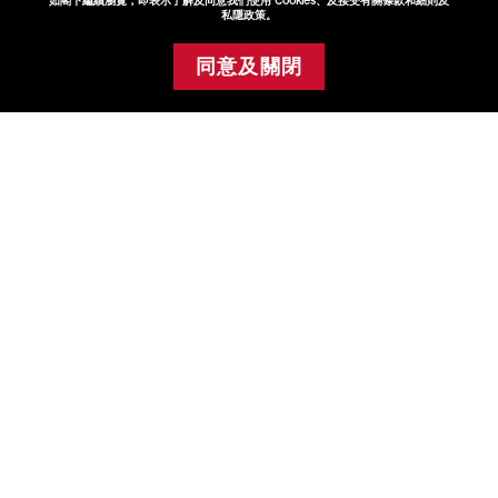
如閣下繼續瀏覽，即表示了解及同意我們使用 Cookies、及接受有關條款和細則及
FAQ
私隱政策。
點擊FAQ了解更多
同意及關閉
添加至購物車
查看
尋找專門店或專櫃
與美容顧問選購最適合你的產品
查看
關於資生堂
+
產品與服務
+