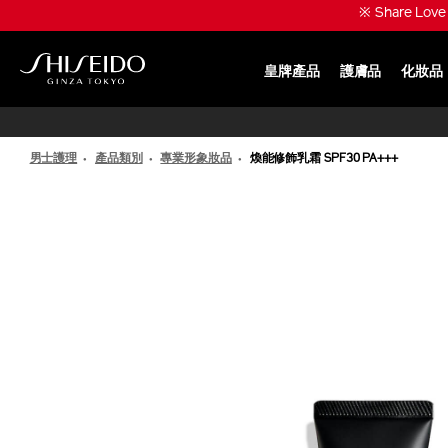
跳
※ Share Lo
至
主
要
皇牌產品
護膚品
化妝品
內
SHISEIDO
容
男士護理
產品類別
專業形象妝品
煥能修飾乳霜 SPF30 PA+++
IMAGE