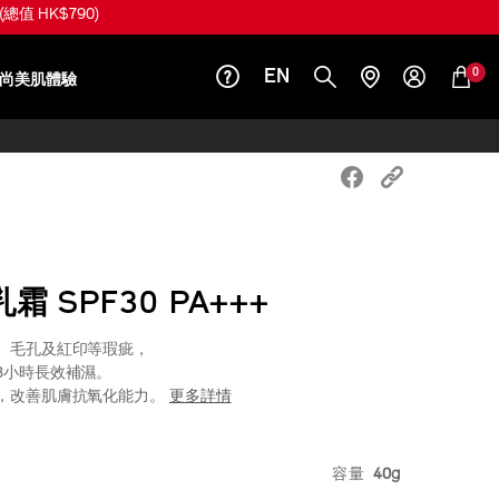
(總值 HK$790)
0
EN
尚美肌體驗
 SPF30 PA+++
、毛孔及紅印等瑕疵，
8小時長效補濕。
，改善肌膚抗氧化能力。
更多詳情
iseido.com.hk/zh/shiseido-
S
8%83%BD%E4%BF%AE%E9%A3%BE%E4%B9%B3%E9
VARIATI
容量
40g