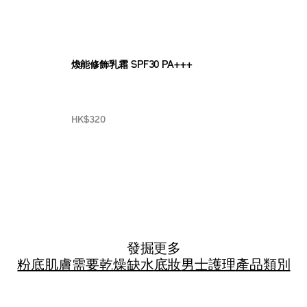
煥能修飾乳霜 SPF30 PA+++
HK$320
發掘更多
粉底
肌膚需要
乾燥缺水
底妝
男士護理
產品類別