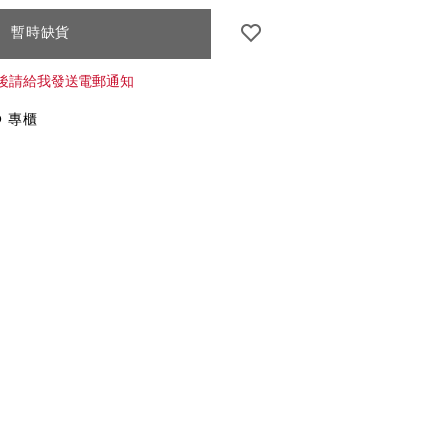
-
k
CT
暫時缺貨
.html
S
後請給我發送電郵通知
O 專櫃
NS