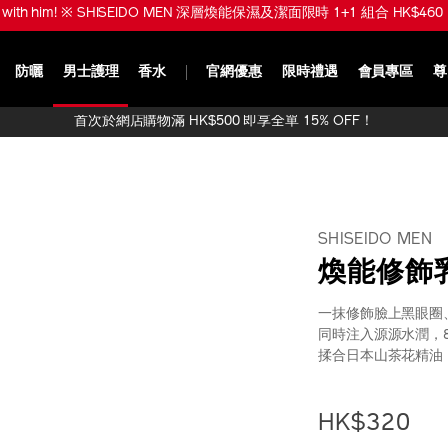
ve with him! ※ SHISEIDO MEN 深層煥能保濕及潔面限時 1+1 組合 HK$460 
防曬
男士護理
香水
官網優惠
限時禮遇
會員專區
尊
首次於網店購物滿 HK$500 即享全單 15% OFF！
SHISEIDO MEN
煥能修飾乳霜
一抹修飾臉上黑眼圈
同時注入源源水潤，
揉合日本山茶花精油
https://www.sh
產
DETAIL
men-
品
HK$320
%E7%85%A5%E
編
spf30-
號：