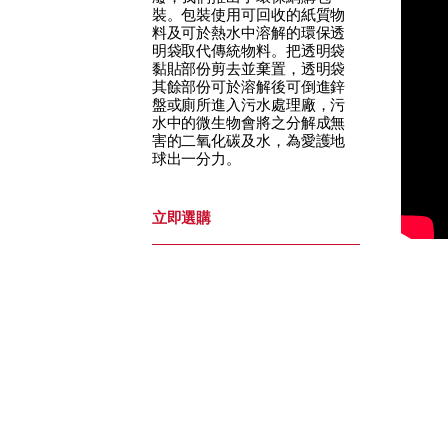
裝。包裝使用可回收的紙質物
料及可於熱水中溶解的環保透
明袋取代傳統物料。把透明袋
黏貼部份剪去並棄置，透明袋
其餘部份可於溶解後可倒進鋅
盤或廁所進入污水處理廠，污
水中的微生物會將之分解成無
害的二氧化碳及水，為愛護地
球出一分力。
立即選購