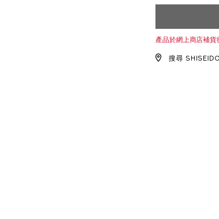
pa%2B%2B%2B
1011719230_h
ADD
PRODU
1011719230_hk
TO
ACTION
產品於網上商店補貨
CART
搜尋 SHISEID
OPTIO