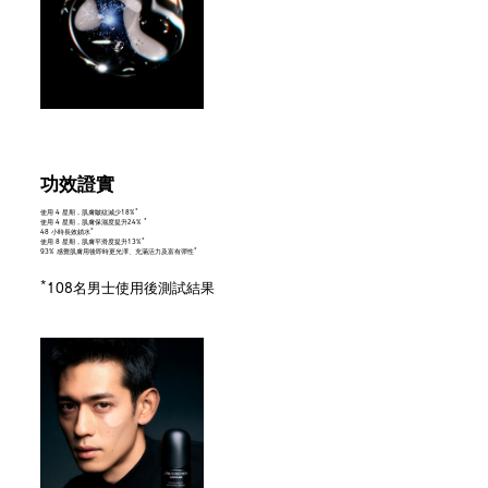
功效證實
*
使用 4 星期，肌膚皺紋減少18%
*
使用 4 星期，肌膚保濕度提升24%
*
48 小時長效鎖水
*
使用 8 星期，肌膚平滑度提升13%
*
93% 感覺肌膚用後即時更光澤、充滿活力及富有彈性
*
108名男士使用後測試結果