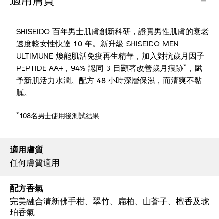
適用膚質
SHISEIDO 百年男士肌膚創新科研，證實男性肌膚的衰老
速度較女性快達 10 年。新升級 SHISEIDO MEN
ULTIMUNE 煥能肌活免疫再生精華，加入對抗歲月因子
*
PEPTIDE AA+，94% 認同 3 日顯著改善歲月痕跡
，賦
予新肌活力水潤。配方 48 小時深層保濕，而清爽不黏
膩。
*
108名男士使用後測試結果
適用膚質
任何膚質適用
配方香氣
完美融合清新佛手柑、翠竹、扁柏、山蒼子、檀香及琥
珀香氣