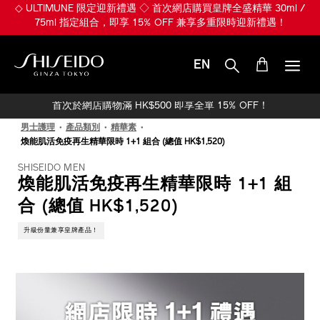
跳
◇ ULTIMUNE 限定迎新禮遇 ◇ 首次網店購買皇牌全盛精華 30ml /
至
75ml 指定組合，即享 15% OFF 兼享多重限時迎新禮遇！
主
要
內
EN
容
SHISEIDO
首次於網店購物滿 HK$500 即享全單 15% OFF！
男士護理
產品類別
精華素
煥能肌活免疫再生精華限時 1+1 組合 (總值 HK$1,520)
SHISEIDO MEN
煥能肌活免疫再生精華限時 1+1 組
合 (總值 HK$1,520)
升級份量兼享皇牌產品！
IMAGE