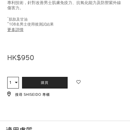
專利技術，針對改善男士肌膚免疫力、抗氧化能力及防禦紫外線
傷害力。
^
肌肽及甘油
*
108名男士使用後測試結果
更多詳情
HK$950
ADD
PRODUCT
TO
ACTIONS
1
數
購買
CART
量
OPTIONS
搜尋 SHISEIDO 專櫃