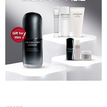
https://www.shiseido.com.hk/zh/shiseido-
產
DETAILS
men-
品