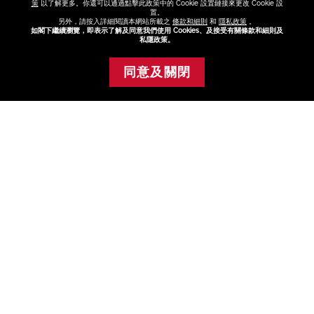
策
以了解更多。你還可以通過點擊此政策中的 Cookie 設置鏈接來更改 Cookie 設
置。
另外，請按入詳細閱讀本網站所載之
條款和細則
和
隱私政策
。
如閣下繼續瀏覽，即表示了解及同意我們使用 Cookies、及接受有關條款和細則及
私隱政策。
同意及關閉
添加至購物車
煥能肌活免疫再
生精華限時 1+1
組合 (總值
HK$1,520)
HK$950