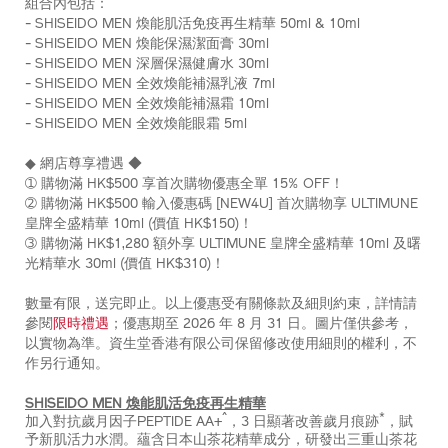
組合內包括：
%E7%85%A5%E8%83%BD%E8%82%8C%E6%B4%BB%E5%8
編
- SHISEIDO MEN 煥能肌活免疫再生精華 50ml & 10ml
1%2B1-
號：
- SHISEIDO MEN 煥能保濕潔面膏 30ml
%E7%B5%84%E5%90%88-
Z12171_hk
- SHISEIDO MEN 深層保濕健膚水 30ml
%28%E7%B8%BD%E5%80%BC-
- SHISEIDO MEN 全效煥能補濕乳液 7ml
hk%241%2C520%29-
- SHISEIDO MEN 全效煥能補濕霜 10ml
Z12171_hk.html
- SHISEIDO MEN 全效煥能眼霜 5ml
◆ 網店尊享禮遇 ◆
➀ 購物滿 HK$500 享首次購物優惠全單 15% OFF！
➁ 購物滿 HK$500 輸入優惠碼 [NEW4U] 首次購物享 ULTIMUNE
皇牌全盛精華 10ml (價值 HK$150)！
➂ 購物滿 HK$1,280 額外享 ULTIMUNE 皇牌全盛精華 10ml 及曙
光精華水 30ml (價值 HK$310)！
數量有限，送完即止。以上優惠受有關條款及細則約束，詳情請
參閱
限時禮遇
；優惠期至 2026 年 8 月 31 日。圖片僅供參考，
以實物為準。資生堂香港有限公司保留修改使用細則的權利，不
作另行通知。
SHISEIDO MEN 煥能肌活免疫再生精華
^
*
加入對抗歲月因子PEPTIDE AA+
，3 日顯著改善歲月痕跡
，賦
予新肌活力水潤。蘊含日本山茶花精華成分，研發出三重山茶花