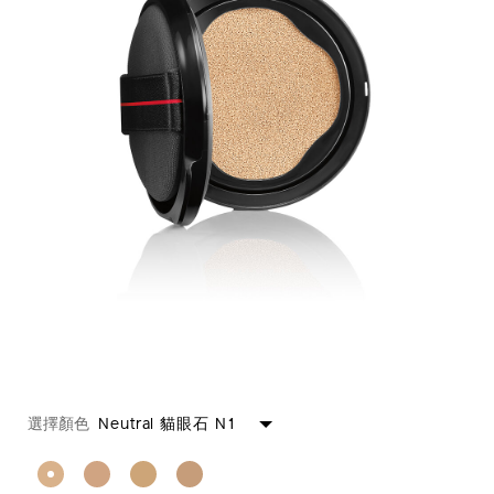
https://www.shiseido.com.hk/zh/shiseido-
產
DETAILS
VARIATIONS
synchro-
品
選擇顏色
Neutral 貓眼石 N1
skin-
編
%E6%84%9F%E8%82%8C%E5%90%8C%E6%AD%A5%E4%B
號：
spf23-
1011600220_hk