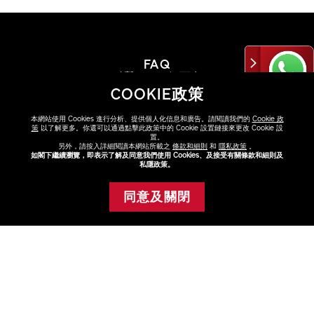
FAQ
點擊FAQ了解更多
COOKIE政策
查看
本網站使用 Cookies 進行分析、提供個人化信息和廣告。請閱讀我們的
Cookie 政
Neutral 貓眼石 N1
策
以了解更多。你還可以通過點擊此政策中的 Cookie 設置鏈接來更改 Cookie 設
置。
Neutral 瓷白 N1.5
另外，請按入詳細閱讀本網站所載之
條款和細則
和
隱私政策
。
如閣下繼續瀏覽，即表示了解及同意我們使用 Cookies、及接受有關條款和細則及
Golden 樺木 G2
私隱政策。
尋找專門店或專櫃
VARIATIONS
Neutral 貝殼 N2
選擇顏色
與美容顧問選購最適合你的產品
同意及關閉
添加至購物車
Neutral 貓眼石
N1
查看