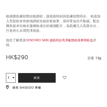
%28%E8%A3%9C%E5%85%85%E8%A3%9D%29-
1011600220_hk.html
能感應肌膚狀態自動調節，讓底妝時刻與肌膚狀態同步。 粉底加
入亮肌粉末有效地調節光線折射效果，保持零油光不黏膩。配合
獨有超卓生物水凝網絡成分的補濕配方，為肌膚注入高度水分，
打造持久水潤亮澤底妝。
按此了解更多
詳
SYNCHRO SKIN 感肌同步亮澤氣墊粉底專用粉盒
情。
HK$290
容量
13g
VARIAT
ADD
PRODUCT
TO
ACTIONS
1
數
購買
CART
量
OPTIONS
搜尋 SHISEIDO 專櫃