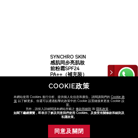
SYNCHRO SKIN
感肌同步亮肌妝
前粉霜SPF24
PA++（補充裝）
HK$260
COOKIE政策
本網站使用 Cookies 進行分析、提供個人化信息和廣告。請閱讀我們的
Cookie 政
策
以了解更多。你還可以通過點擊此政策中的 Cookie 設置鏈接來更改 Cookie 設
置。
另外，請按入詳細閱讀本網站所載之
條款和細則
和
隱私政策
。
如閣下繼續瀏覽，即表示了解及同意我們使用 Cookies、及接受有關條款和細則及
私隱政策。
同意及關閉
暫時缺貨