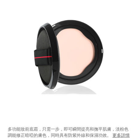
https://www.shiseido.com.hk/zh/shiseido-
產
DETAILS
synchro-
品
多功能妝前底霜，只需一步，即可瞬間提亮和撫平肌膚，淡粉色
skin-
編
調能修正暗啞的膚色，同時具有防紫外線和保濕功效。
更多詳情
%E6%84%9F%E8%82%8C%E5%90%8C%E6%AD%A5%E4%B
號：