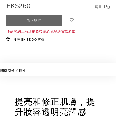
pa%2B%2B%EF%BC%88%E8%A3%9C%E5%85%85%E8%A3
1011654620_hk
HK$260
容量
13g
VARIAT
1011654620_hk.html
ADD
PRODUCT
暫時缺貨
TO
ACTIONS
產品於網上商店補貨後請給我發送電郵通知
CART
OPTIONS
搜尋 SHISEIDO 專櫃
關鍵成分 / 特性
提亮和修正肌膚，提
升妝容透明亮澤感