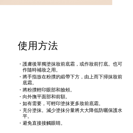
使用方法
護膚後單獨塗抹妝前底霜，或作妝前打底。也可
作隨時補妝之用。
將手指放在粉撲的緞帶下方，由上而下掃抹妝前
底霜。
將粉撲輕印眼部和臉頰。
向外撫平面部和前額。
如有需要，可輕印塗抹更多妝前底霜。
充分塗抹。減少塗抹分量將大大降低防曬保護水
平。
避免直接接觸眼睛。