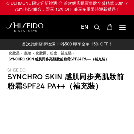
跳
◇ ULTIMUNE 限定迎新禮遇 ◇ 首次網店購買皇牌全盛精華 30ml /
至
75ml 指定組合，即享 15% OFF 兼享多重限時迎新禮遇！
主
要
內
EN
容
SHISEIDO
首次於網店購物滿 HK$500 即享全單 15% OFF！
化妝品
底妝
化妝掃、粉盒、補充裝
SYNCHRO SKIN 感肌同步亮肌妝前粉霜SPF24 PA++（補充裝）
SHISEIDO
SYNCHRO SKIN 感肌同步亮肌妝前
粉霜SPF24 PA++（補充裝）
IMAGE