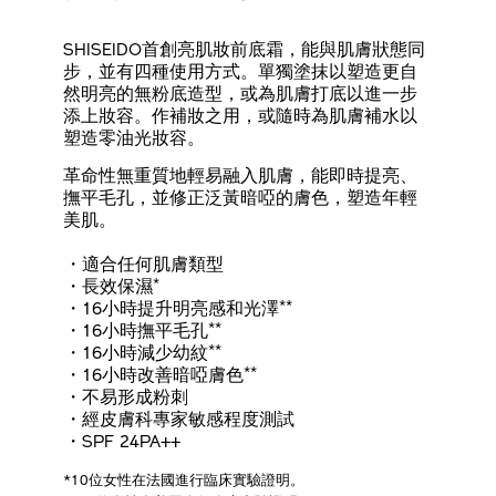
SHISEIDO首創亮肌妝前底霜，能與肌膚狀態同
步，並有四種使用方式。單獨塗抹以塑造更自
然明亮的無粉底造型，或為肌膚打底以進一步
添上妝容。作補妝之用，或隨時為肌膚補水以
塑造零油光妝容。
革命性無重質地輕易融入肌膚，能即時提亮、
撫平毛孔，並修正泛黃暗啞的膚色，塑造年輕
美肌。
適合任何肌膚類型
*
長效保濕
**
16小時提升明亮感和光澤
**
16小時撫平毛孔
**
16小時減少幼紋
**
16小時改善暗啞膚色
不易形成粉刺
經皮膚科專家敏感程度測試
SPF 24PA++
*10位女性在法國進行臨床實驗證明。