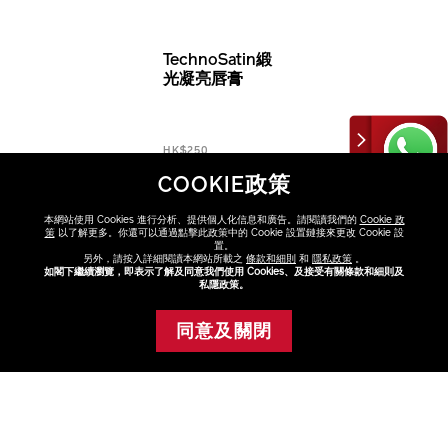
TechnoSatin緞
光凝亮唇膏
HK$250
COOKIE政策
本網站使用 Cookies 進行分析、提供個人化信息和廣告。請閱讀我們的
Cookie 政
Harmonic Drive 炫光紅
策
以了解更多。你還可以通過點擊此政策中的 Cookie 設置鏈接來更改 Cookie 設
莓 409
置。
另外，請按入詳細閱讀本網站所載之
條款和細則
和
隱私政策
。
Upload 個性磚紅 414
如閣下繼續瀏覽，即表示了解及同意我們使用 Cookies、及接受有關條款和細則及
私隱政策。
Short Circuit 奪目正紅
VARIATIONS
選擇色調
415
同意及關閉
暫時缺貨
Short Circuit 奪目
Voltage Rose 灰褐玫瑰
正紅 415
408
Main Frame 石榴紅
FAQ
413
點擊FAQ了解更多