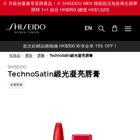
跳
※ 升級份量兼享皇牌產品！※ SHISEIDO MEN 煥能肌活免疫再生精華
至
限時 1+1 組合 HK$950 (總值 HK$1,520)
主
要
內
EN
容
SHISEIDO
首次於網店購物滿 HK$500 即享全單 15% OFF！
化妝品
唇妝
唇膏
TechnoSatin緞光凝亮唇膏
SHISEIDO
TechnoSatin緞光凝亮唇膏
全新登場
IMAGE