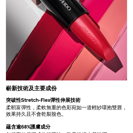
嶄新技術及主要成份
突破性Stretch-Flex彈性伸展技術
柔靭富彈性，柔軟無重的色彩宛如一道輕紗環抱雙唇，
效果持久且不會乾裂脫色。
蘊含逾68%護膚成分