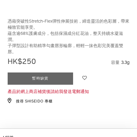
憑藉突破性Stretch-Flex彈性伸展技術，締造靈活的色彩層，帶來
極致官能享受。
蘊含逾68%護膚成分，包括保濕成分紅花油，整天持續水凝滋
潤。
子彈型設計有助精準勾畫唇形輪廓，輕輕一抹色彩完美覆蓋雙
唇。
HK$250
容量
3.3g
VARIAT
ADD
PRODUCT
暫時缺貨
TO
ACTIONS
產品於網上商店補貨後請給我發送電郵通知
CART
OPTIONS
搜尋 SHISEIDO 專櫃