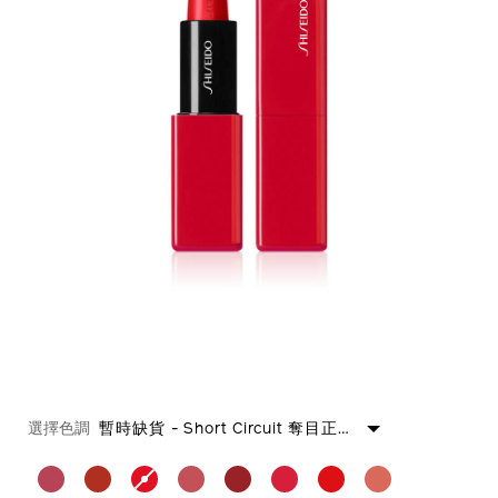
https://www.shiseido.com.hk/zh/shiseido-
產
DETAILS
VARIATIONS
technosatin%E7%B7%9E%E5%85%89%E5%87%9D%E4%BA
品
選擇色調
暫時缺貨 - Short Circuit 奪目正紅 415
10118060101HK_hk.html
編
號：
10118060101HKSHI_hk