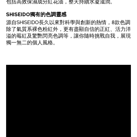
包括高效保濕成分紅花油，整天持續水凝滋潤。
SHISEIDO獨有的色調靈感
源自SHISEIDO長久以來對科學與創新的熱情，8款色調
除了氣質系裸色粉紅外，更有盡顯自信的正紅、活力洋
溢的莓紅及驚艷閃亮色調等，讓你隨時挑戰自我，展現
獨一無二的個人風格。