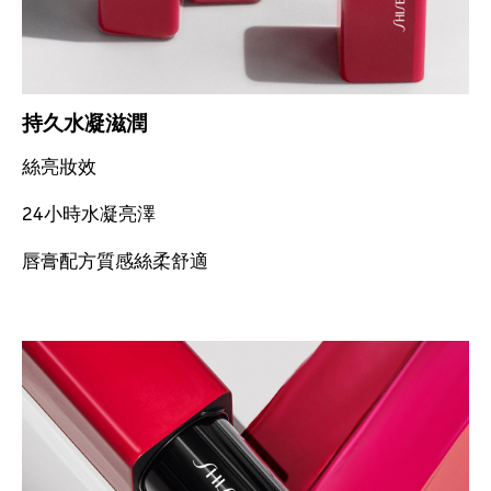
持久水凝滋潤
絲亮妝效
24小時水凝亮澤
唇膏配方質感絲柔舒適