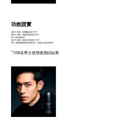
功效證實
*
使用 4 星期，肌膚皺紋減少18%
*
使用 4 星期，肌膚保濕度提升24%
*
48 小時長效鎖水
*
使用 8 星期，肌膚平滑度提升13%
*
93% 感覺肌膚用後即時更光澤、充滿活力及富有彈性
*
108名男士使用後測試結果