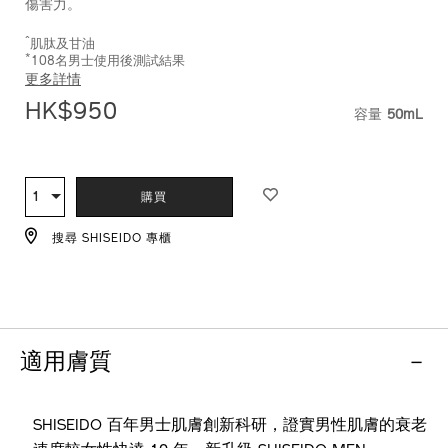
傷害力。
10122845201_hk.html
^
肌肽及甘油
*
108名男士使用後測試結果
更多詳情
HK$950
容量
50mL
VARIATI
ADD
PRODUCT
TO
ACTIONS
1
數
購買
CART
量
OPTIONS
搜尋 SHISEIDO 專櫃
適用膚質
SHISEIDO 百年男士肌膚創新科研，證實男性肌膚的衰老