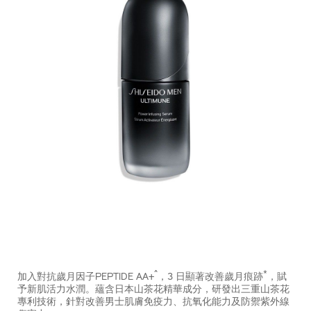
https://www.shiseido.com.hk/zh/ultimune-
產
DETAILS
%7C-
品
^
*
加入對抗歲月因子PEPTIDE AA+
，3 日顯著改善歲月痕跡
，賦
shiseido-
編
予新肌活力水潤。蘊含日本山茶花精華成分，研發出三重山茶花
men-
號：
專利技術，針對改善男士肌膚免疫力、抗氧化能力及防禦紫外線
%E7%85%A5%E8%83%BD%E8%82%8C%E6%B4%BB%E5%8
10122845201_hk