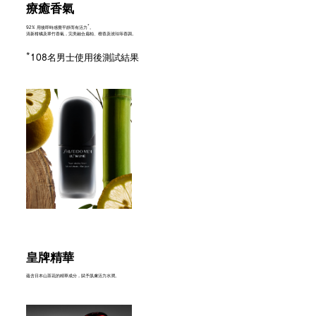
療癒香氣
*
92% 用後即時感覺平靜而有活力
。
清新柑橘及翠竹香氣，完美融合扁柏、檀香及琥珀等香調。
*
108名男士使用後測試結果
皇牌精華
蘊含日本山茶花的精華成分，賦予肌膚活力水潤。