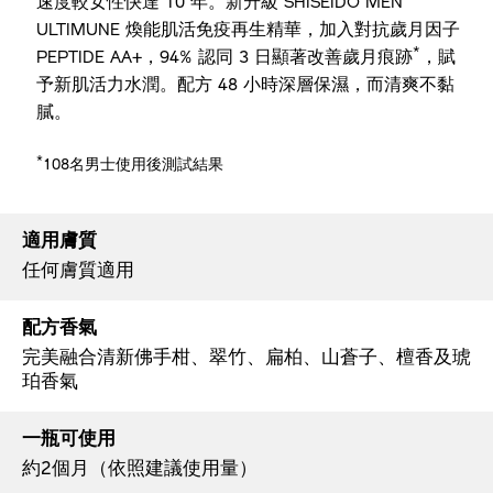
速度較女性快達 10 年。新升級 SHISEIDO MEN
ULTIMUNE 煥能肌活免疫再生精華，加入對抗歲月因子
*
PEPTIDE AA+，94% 認同 3 日顯著改善歲月痕跡
，賦
予新肌活力水潤。配方 48 小時深層保濕，而清爽不黏
膩。
*
108名男士使用後測試結果
適用膚質
任何膚質適用
配方香氣
完美融合清新佛手柑、翠竹、扁柏、山蒼子、檀香及琥
珀香氣
一瓶可使用
約2個月（依照建議使用量）