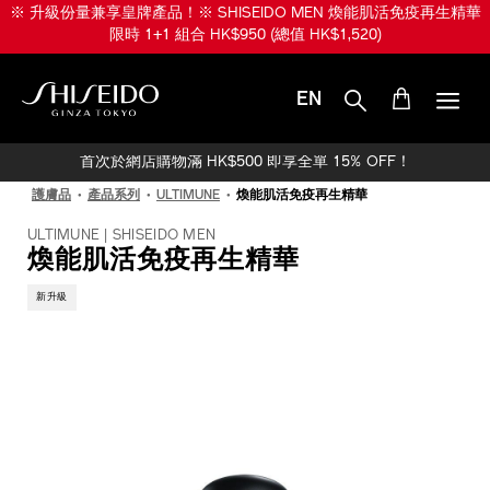
跳
※ 升級份量兼享皇牌產品！※ SHISEIDO MEN 煥能肌活免疫再生精華
至
限時 1+1 組合 HK$950 (總值 HK$1,520)
主
要
內
EN
容
SHISEIDO
首次於網店購物滿 HK$500 即享全單 15% OFF！
護膚品
產品系列
ULTIMUNE
煥能肌活免疫再生精華
ULTIMUNE | SHISEIDO MEN
煥能肌活免疫再生精華
新升級
IMAGE