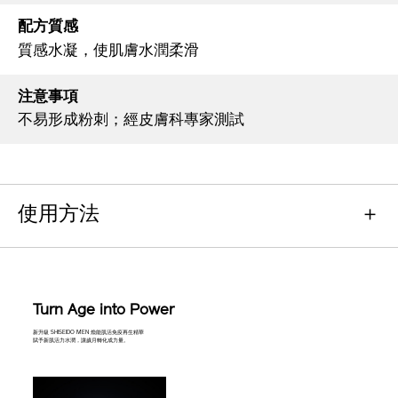
配方質感
質感水凝，使肌膚水潤柔滑
注意事項
不易形成粉刺；經皮膚科專家測試
使用方法
Turn Age into Power
新升級 SHISEIDO MEN 煥能肌活免疫再生精華
賦予新肌活力水潤，讓歲月轉化成力量。