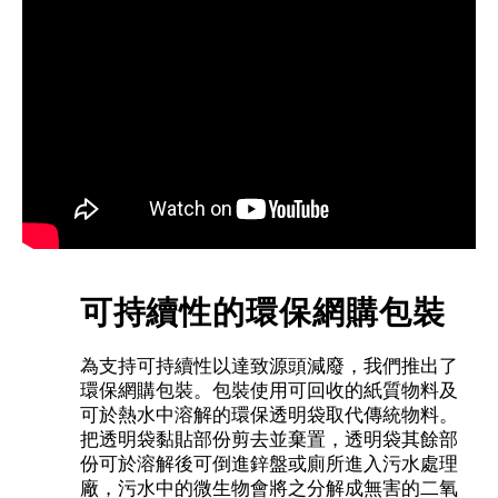
可持續性的環保網購包裝
為支持可持續性以達致源頭減廢，我們推出了
環保網購包裝。包裝使用可回收的紙質物料及
可於熱水中溶解的環保透明袋取代傳統物料。
把透明袋黏貼部份剪去並棄置，透明袋其餘部
份可於溶解後可倒進鋅盤或廁所進入污水處理
廠，污水中的微生物會將之分解成無害的二氧