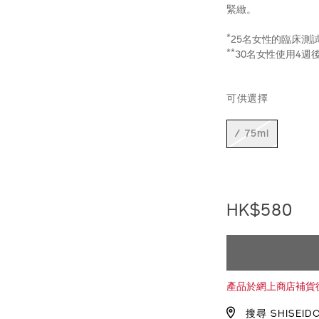
緊緻。
*
25名女性的臨床測
**
30名女性使用4週
https://www.sh
產
DETAIL
VARIAT
%E5%85%8D%E
品
可供選擇
10123192101_h
編
號：
1012319210_h
/ 75ml
HK$580
ADD
PRODU
TO
ACTION
產品於網上商店補貨
CART
搜尋 SHISEID