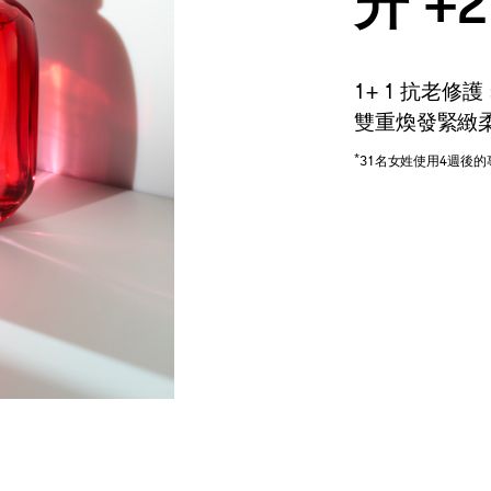
升 +2
1+ 1 抗老修護
雙重煥發緊緻
*
31名女姓使用4週後