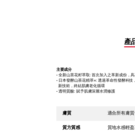
產
主要成分
• 全新山茶花籽萃取: 首次加入之革新成份
• 日本發酵山茶花精萃+: 透過革命性發酵科技，
新技術，終結肌膚老化循環
• 透明質酸: 賦予肌膚深層水潤修護
膚質
適合所有膚質
質方質感
質地水感輕盈