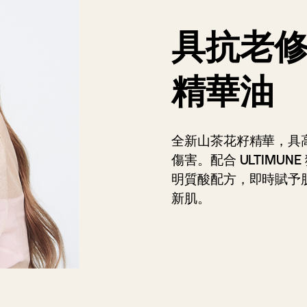
具抗老
精華油
全新山茶花籽精華，具
傷害。配合 ULTIMU
明質酸配方，即時賦予
新肌。