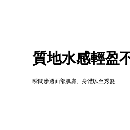
質地水感輕盈
瞬間滲透面部肌膚、身體以至秀髮