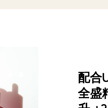
配合U
全盛