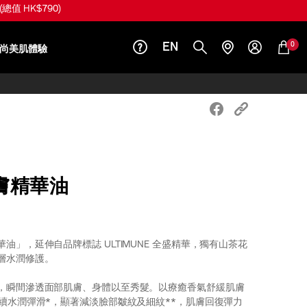
總值 HK$1,520)
0
EN
尚美肌體驗
膚精華油
油」，延伸自品牌標誌 ULTIMUNE 全盛精華，獨有山茶花
層水潤修護。
，瞬間滲透面部肌膚、身體以至秀髮。以療癒香氣舒緩肌膚
持續水潤彈滑*，顯著減淡臉部皺紋及細紋**，肌膚回復彈力