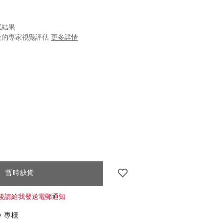
試結果
後的專家視覺評估
更多詳情
iseido.com.hk/zh/ultimune-
S
IONS
7%96%AB%E5%8A%9B%E6%B4%BB%E8%86%9A%E7
k.html
k
CT
暫時缺貨
S
後請給我發送電郵通知
O 專櫃