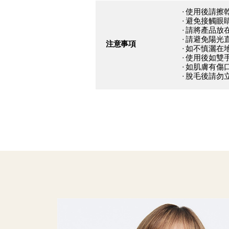
· 使用後請
· 避免接觸
· 請將產品
· 請避免陽光
注意事項
· 如不慎灑
· 使用後如
· 如肌膚有
· 脫毛後請勿