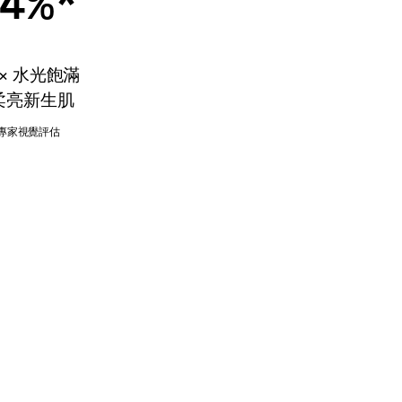
4%*
 × 水光飽滿
柔亮新生肌
的專家視覺評估