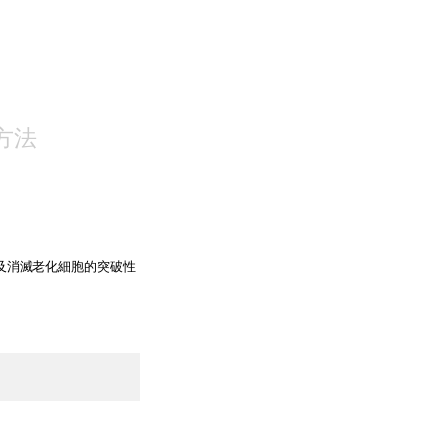
NS
方法
追蹤及消滅老化細胞的突破性