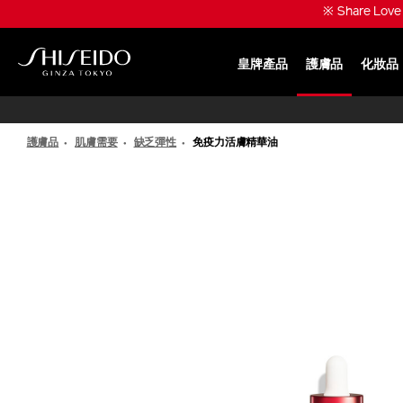
跳
※ 升級份量兼享皇牌產
至
主
要
皇牌產品
護膚品
化妝品
內
SHISEIDO
容
護膚品
肌膚需要
缺乏彈性
免疫力活膚精華油
IMAGE