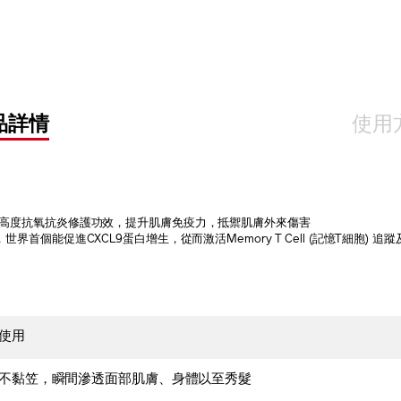
OPTIO
品詳情
使用
，具高度抗氧抗炎修護功效，提升肌膚免疫力，抵禦肌膚外來傷害
世界首個能促進CXCL9蛋白增生，從而激活Memory T Cell (記憶T細胞) 
使用
不黏笠，瞬間滲透面部肌膚、身體以至秀髮