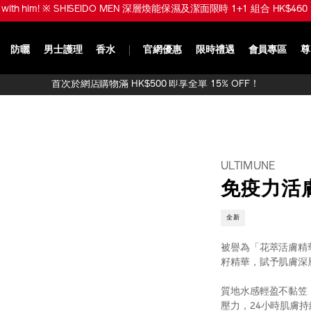
品！※ SHISEIDO MEN 煥能肌活免疫再生精華限時 1+1 組合 HK$950 (
防曬
男士護理
香水
官網優惠
限時禮遇
會員專區
尊
首次於網店購物滿 HK$500 即享全單 15% OFF！
ULTIMUNE
免疫力活
全新
被譽為「花萃活膚精華
籽精華，賦予肌膚深
質地水感輕盈不黏笠
壓力，24小時肌膚