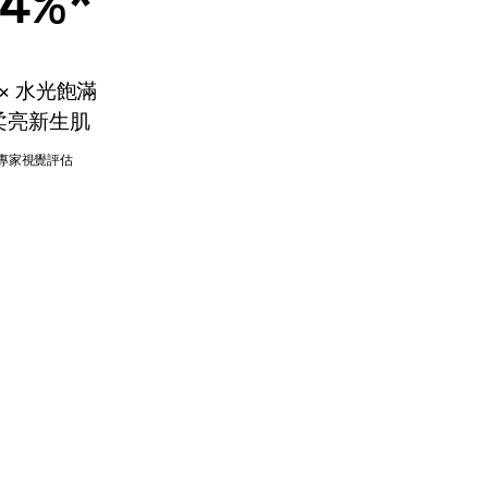
4%*
 × 水光飽滿
柔亮新生肌
的專家視覺評估