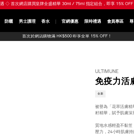
 Glowy Skin ※ 入門首選 ULTIMUNE 皇牌全盛精華 30ml 組合 HK$650 (總
防曬
男士護理
香水
官網優惠
限時禮遇
會員專區
尊
首次於網店購物滿 HK$500 即享全單 15% OFF！
ULTIMUNE
免疫力活
全新
被譽為「花萃活膚精華
籽精華，賦予肌膚深
質地水感輕盈不黏笠
壓力，24小時肌膚