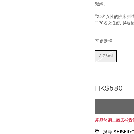
緊緻。
*
25名女性的臨床測
**
30名女性使用4週
https://www.sh
產
DETAIL
VARIAT
%E5%85%8D%E
品
可供選擇
10123192101_h
編
號：
1012319210_h
/ 75ml
HK$580
ADD
PRODU
TO
ACTION
產品於網上商店補貨
CART
搜尋 SHISEID