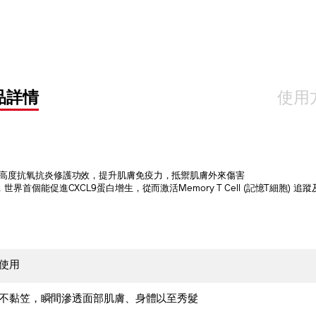
OPTIO
品詳情
使用
，具高度抗氧抗炎修護功效，提升肌膚免疫力，抵禦肌膚外來傷害
世界首個能促進CXCL9蛋白增生，從而激活Memory T Cell (記憶T細胞) 
使用
不黏笠，瞬間滲透面部肌膚、身體以至秀髮