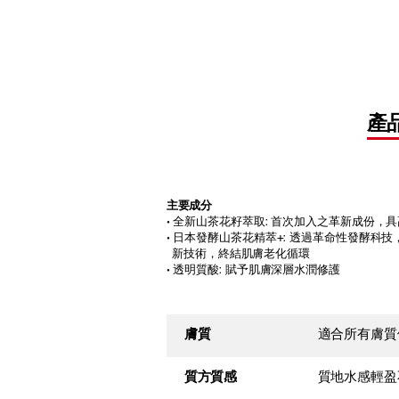
產
主要成分
• 全新山茶花籽萃取: 首次加入之革新成份
• 日本發酵山茶花精萃+: 透過革命性發酵科技，
新技術，終結肌膚老化循環
• 透明質酸: 賦予肌膚深層水潤修護
膚質
適合所有膚質
質方質感
質地水感輕盈