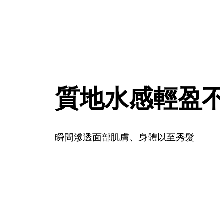
質地水感輕盈
瞬間滲透面部肌膚、身體以至秀髮