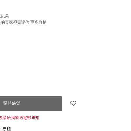
試結果
後的專家視覺評估
更多詳情
iseido.com.hk/zh/ultimune-
S
IONS
7%96%AB%E5%8A%9B%E6%B4%BB%E8%86%9A%E7
k.html
k
CT
暫時缺貨
S
後請給我發送電郵通知
O 專櫃