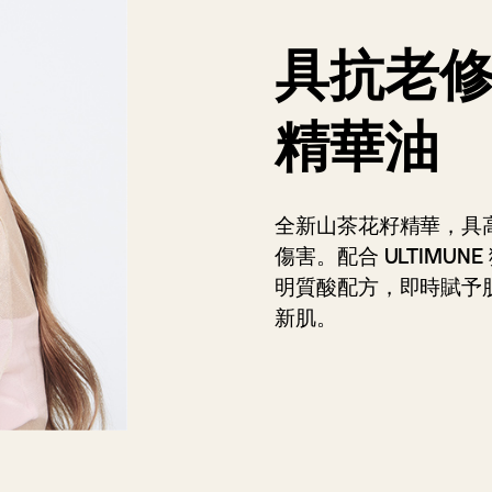
具抗老
精華油
全新山茶花籽精華，具
傷害。配合 ULTIMU
明質酸配方，即時賦予
新肌。