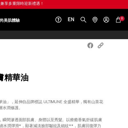
值 HK$1,010)！
0
EN
尚美肌體驗
膚精華油
油」，延伸自品牌標誌 ULTIMUNE 全盛精華，獨有山茶花
層水潤修護。
，瞬間滲透面部肌膚、身體以至秀髮。以療癒香氣舒緩肌膚
持續水潤彈滑*，顯著減淡臉部皺紋及細紋**，肌膚回復彈力