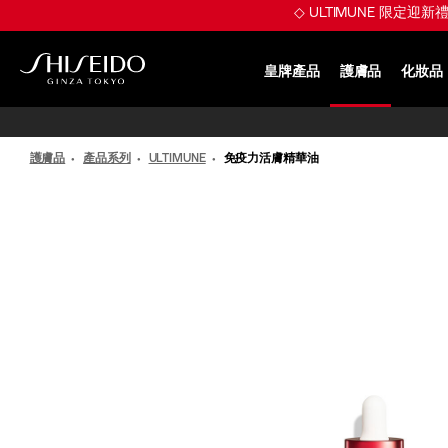
跳
※ 煥發 Plumpy
至
主
要
皇牌產品
護膚品
化妝品
內
SHISEIDO
容
護膚品
產品系列
ULTIMUNE
免疫力活膚精華油
IMAGE