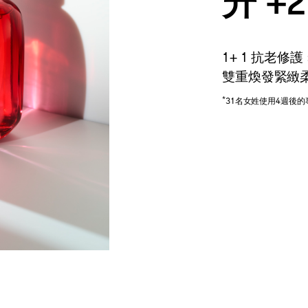
升 +2
1+ 1 抗老修護
雙重煥發緊緻
*
31名女姓使用4週後