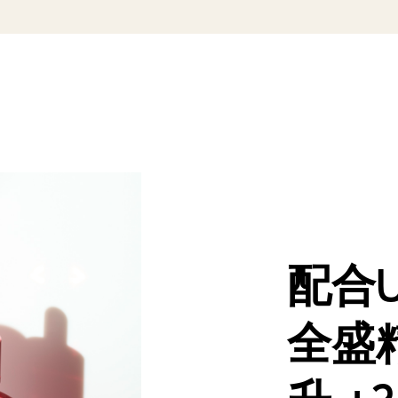
配合U
全盛