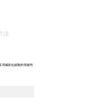
NS
方法
追蹤及消滅老化細胞的突破性