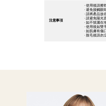
· 使用後請
· 避免接觸
· 請將產品
· 請避免陽光
注意事項
· 如不慎灑
· 使用後如
· 如肌膚有
· 脫毛後請勿