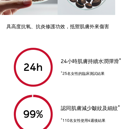
具高度抗氧、抗炎修護功效，抵禦肌膚外來傷害
*
24小時肌膚持續水潤彈滑
24
h
*
25名女性的臨床測試結果 ​
*
認同肌膚減少皺紋及細紋
99
%
*
110名女性使用4週後結果