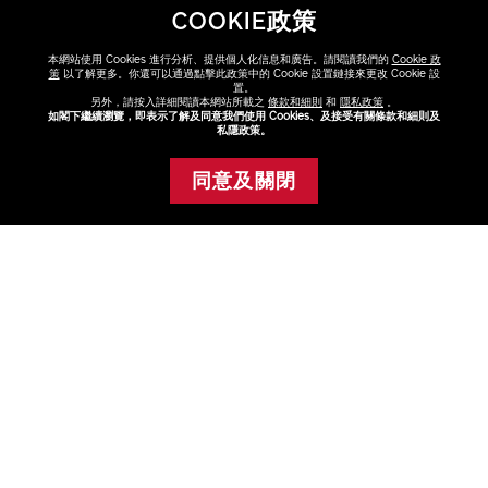
COOKIE政策
本網站使用 Cookies 進行分析、提供個人化信息和廣告。請閱讀我們的
Cookie 政
策
以了解更多。你還可以通過點擊此政策中的 Cookie 設置鏈接來更改 Cookie 設
置。
另外，請按入詳細閱讀本網站所載之
條款和細則
和
隱私政策
。
如閣下繼續瀏覽，即表示了解及同意我們使用 Cookies、及接受有關條款和細則及
私隱政策。
同意及關閉
暫時缺貨
活膚精華油組合
(總值 HK$890)
HK$580