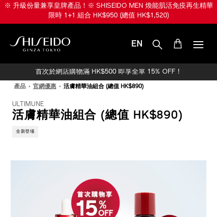
跳
※ 升級份量兼享皇牌產品！※ SHISEIDO MEN 煥能肌活免疫再生精華
至
限時 1+1 組合 HK$950 (總值 HK$1,520)
主
要
內
EN
容
SHISEIDO
首次於網店購物滿 HK$500 即享全單 15% OFF！
產品
官網優惠
活膚精華油組合 (總值 HK$890)
ULTIMUNE
活膚精華油組合 (總值 HK$890)
全新登場
IMAGE