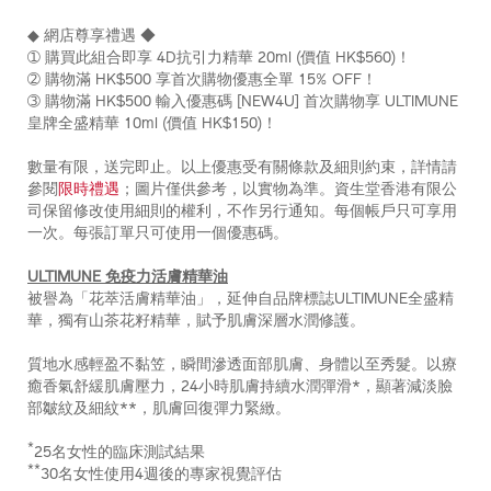
◆ 網店尊享禮遇 ◆
➀ 購買此組合即享 4D抗引力精華 20ml (價值 HK$560)！
➁ 購物滿 HK$500 享首次購物優惠全單 15% OFF！
➂ 購物滿 HK$500 輸入優惠碼 [NEW4U] 首次購物享 ULTIMUNE
皇牌全盛精華 10ml (價值 HK$150)！
數量有限，送完即止。以上優惠受有關條款及細則約束，詳情請
參閱
限時禮遇
；圖片僅供參考，以實物為準。資生堂香港有限公
司保留修改使用細則的權利，不作另行通知。每個帳戶只可享用
一次。每張訂單只可使用一個優惠碼。
ULTIMUNE 免疫力活膚精華油
被譽為「花萃活膚精華油」，延伸自品牌標誌ULTIMUNE全盛精
華，獨有山茶花籽精華，賦予肌膚深層水潤修護。
質地水感輕盈不黏笠，瞬間滲透面部肌膚、身體以至秀髮。以療
癒香氣舒緩肌膚壓力，24小時肌膚持續水潤彈滑*，顯著減淡臉
部皺紋及細紋**，肌膚回復彈力緊緻。
*
25名女性的臨床測試結果
**
30名女性使用4週後的專家視覺評估