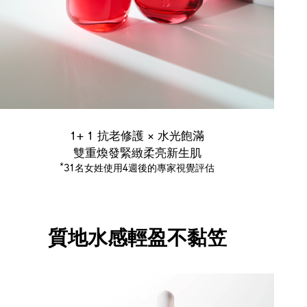
1+ 1 抗老修護 × 水光飽滿
雙重煥發緊緻柔亮新生肌
*
31名女姓使用4週後的專家視覺評估
質地水感輕盈不黏笠