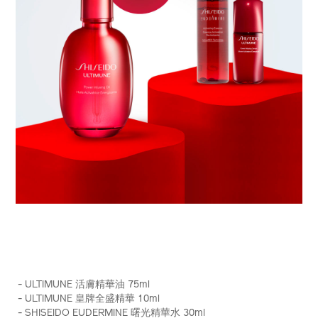
https://www.shiseido.com.hk/zh/ultimune-
產
DETAILS
%E6%B4%BB%E8%86%9A%E7%B2%BE%E8%8F%AF%E6%B
品
- ULTIMUNE 活膚精華油 75ml
%28%E7%B8%BD%E5%80%BC-
編
- ULTIMUNE 皇牌全盛精華 10ml
hk%24890%29-
號：
- SHISEIDO EUDERMINE 曙光精華水 30ml
Z12074_hk.html
Z12074_hk