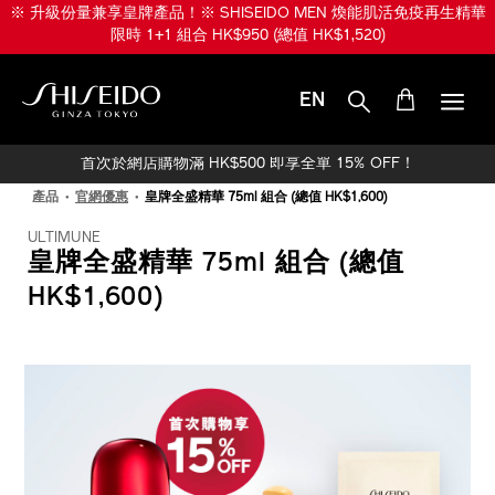
跳
※ 升級份量兼享皇牌產品！※ SHISEIDO MEN 煥能肌活免疫再生精華
至
限時 1+1 組合 HK$950 (總值 HK$1,520)
主
要
內
EN
容
SHISEIDO
首次於網店購物滿 HK$500 即享全單 15% OFF！
產品
官網優惠
皇牌全盛精華 75ml 組合 (總值 HK$1,600)
ULTIMUNE
皇牌全盛精華 75ml 組合 (總值
HK$1,600)
IMAGE