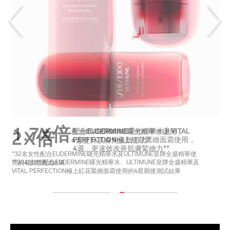
1.7X倍
配合EUDERMINE曙光精華水及VITAL
配合EUDERMINE曙光精華水使用，
2X倍
+
PERFECTION極上紅花緊緻面霜使用，
4週提升肌膚免疫防禦力
++
4週，更速效改善肌膚緊緻力
+
32名女性配合EUDERMINE曙光精華水及ULTIMUNE皇牌全盛精華使
++
33名女性配合EUDERMINE曙光精華水、ULTIMUNE皇牌全盛精華及
用的4星期測試結果
VITAL PERFECTION極上紅花緊緻面霜使用的4星期後測試結果
1
2