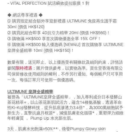
- VITAL PERFECTION 賦活瞬效提拉眼膜 1 對
hk%241%2C600%29-
Z12128_hk.html
◆ 網店尊享禮遇 ◆
➀ 購買指定組合額外享迎新禮遇 ULTIMUNE 免疫再生護手霜
30ml (價值 HK$120)
➁ 購買此組合即享 4D抗引力精華 20ml (價值 HK$560)！
➂ 購物滿 HK$500 享首次購物優惠全單 15% OFF！
➃ 購物滿 HK$500 輸入優惠碼 [NEW4U] 首次購物享 ULTIMUNE
皇牌全盛精華 10ml (價值 HK$150)！
數量有限，送完即止。以上優惠受有關條款及細則約束，詳情請
參閱
限時禮遇
；圖片僅供參考，以實物為準。資生堂香港有限公
司保留修改使用細則的權利，不作另行通知。每個帳戶只可享用
一次。每張訂單只可使用一個優惠碼。
ULTIMUNE 皇牌全盛精華
被譽為「ULTIMUNE皇牌全盛精華」，加入專利成分日本發酵山
茶花精萃+，以山茶花新肌賦活力，蘊含14種氨基酸，透過革命
性Ki-Koji發酵科技，提升肌底滲透力3.4倍^，為3000萬細胞賦予
新生力，直擊抗歲月根源*，減慢肌膚老化循環*，重塑彈力細緻
年輕膚質 ， Plump Up 水光新生肌。
3天，肌膚水光飽滿+50%**，煥發Plumpy Glowy skin