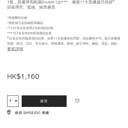
#
1瓶，肌膚彈亮飽滿Double Up***，修復11大肌膚歲月痕跡
，
回復彈亮、緊緻、細滑膚質
^與發酵前比較
*因乾燥引起的細紋和皺紋
**107名女性使用3天的測試結果
***107名女性的8星期測試結果
#
32名女性的臨床測試結果。改善11大肌膚老化問題，包括膚色不均、缺乏肌膚透
明感、暗沉、泛紅、毛孔粗大、粗糙膚質、鬆弛、缺乏彈性、皺紋、笑紋、細紋
更多詳情
HK$1,160
ADD
PRODUCT
TO
ACTIONS
1
數
購買
CART
量
OPTIONS
搜尋 SHISEIDO 專櫃