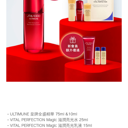
https://www.shiseido.com.hk/zh/ultimune-
產
DETAILS
%E7%9A%87%E7%89%8C%E5%85%A8%E7%9B%9B%E7%B
品
- ULTIMUNE 皇牌全盛精華 75ml &10ml
75ml-
編
- VITAL PERFECTION Magic 滋潤亮光水 25ml
%E7%B5%84%E5%90%88-
號：
- VITAL PERFECTION Magic 滋潤亮光乳液 15ml
%28%E7%B8%BD%E5%80%BC-
Z12128_hk