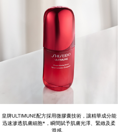
皇牌ULTIMUNE配方採用微膠囊技術，讓精華成分能
迅速滲透肌膚細胞*，瞬間賦予肌膚光澤、緊緻及柔
滑感。