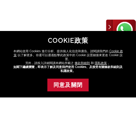
COOKIE政策
本網站使用 Cookies 進行分析、提供個人化信息和廣告。請閱讀我們的
Cookie 政
策
以了解更多。你還可以通過點擊此政策中的 Cookie 設置鏈接來更改 Cookie 設
置。
另外，請按入詳細閱讀本網站所載之
條款和細則
和
隱私政策
。
如閣下繼續瀏覽，即表示了解及同意我們使用 Cookies、及接受有關條款和細則及
私隱政策。
皇牌全盛精華
同意及關閉
添加至購物車
75ml 組合 (總值
HK$1,600)
HK$1,160