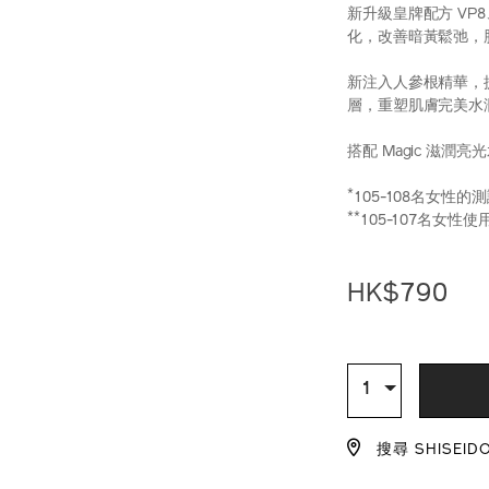
新升級皇牌配方 VP
化，改善暗黃鬆弛，
新注入人參根精華，
層，重塑肌膚完美水
搭配 Magic 滋潤
*
105-108名女性的
**
105-107名女
https://www.shi
產
DETAIL
perfection-
品
HK$790
%E5%85%A8%
編
10121046101_h
號：
10121046101_
ADD
PRODU
TO
ACTION
數
1
量
CART
搜尋 SHISEID
OPTIO