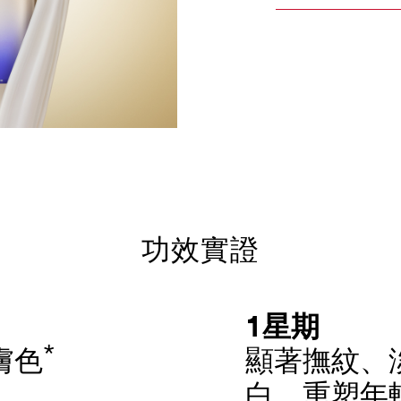
功效實證
1星期
*
膚色
顯著撫紋、
白，重塑年