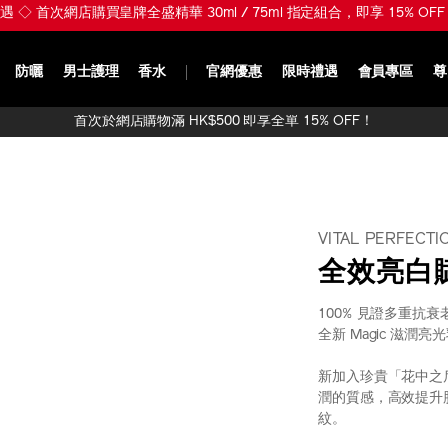
 Glowy Skin ※ 入門首選 ULTIMUNE 皇牌全盛精華 30ml 組合 HK$650 (總
防曬
男士護理
香水
官網優惠
限時禮遇
會員專區
尊
首次於網店購物滿 HK$500 即享全單 15% OFF！
VITAL PERFECTI
全效亮白
100% 見證多重抗
全新 Magic 滋潤
新加入珍貴「花中之
潤的質感，高效提升
紋。