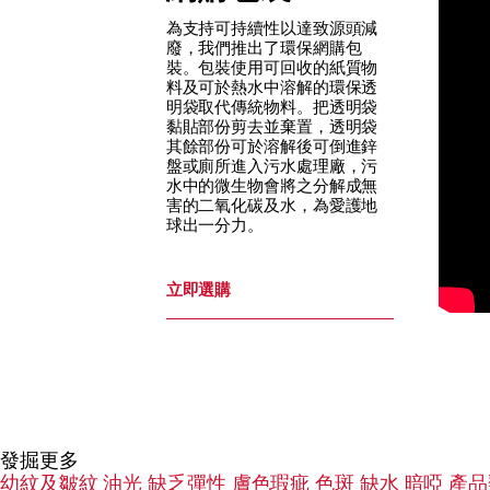
為支持可持續性以達致源頭減
廢，我們推出了環保網購包
裝。包裝使用可回收的紙質物
料及可於熱水中溶解的環保透
明袋取代傳統物料。把透明袋
黏貼部份剪去並棄置，透明袋
其餘部份可於溶解後可倒進鋅
盤或廁所進入污水處理廠，污
水中的微生物會將之分解成無
害的二氧化碳及水，為愛護地
球出一分力。
立即選購
發掘更多
幼紋及皺紋
油光
缺乏彈性
膚色瑕疵
色斑
缺水
暗啞
產品