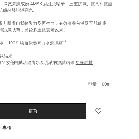
8、高效亮肌成份 4MSK 及紅茶精華，三重抗氧、抗黃和抗醣
肌膚散發飽滿亮光。
提升肌膚自我修復力及再生力，有效將養份滲透至肌膚底
潤飽滿狀態，見證多重抗衰老效果。
**
亮光水，100% 煥發緊緻亮白水潤肌膚
測試結果
性使用全效亮白賦活健膚水及乳液的測試結果
更多詳情
seido.com.hk/zh/vital-
S
E6%95%88%E4%BA%AE%E7%99%BD%E8%B3%A6%E6
VARIATIO
容量
100ml
k.html
hk
CT
S
購買
O 專櫃
NS