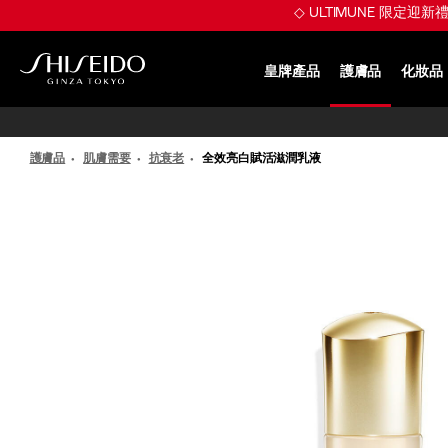
跳
※ 煥發 Plumpy
至
主
要
皇牌產品
護膚品
化妝品
內
SHISEIDO
容
護膚品
肌膚需要
抗衰老
全效亮白賦活滋潤乳液
IMAGE