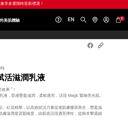
值 HK$1,010)！
0
EN
尚美肌體驗
ON
賦活滋潤乳液
*
衰老效果
！
亮光乳液，質感豐盈滋潤，柔軟透亮，活現 Magic 緊緻亮光肌。
后」紅花精華，以高效賦活力量促進肌膚膠原再生，豐盈滋
肌膚滋潤度及緊緻度，由肌底活現透亮彈性，從根本擊退細