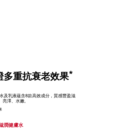
*
見證多重抗衰老效果
潤亮光水及乳液蘊含8款高效成分，質感豐盈滋
、亮澤、水嫩。
果
滋潤健膚水