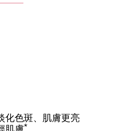
淡化色斑、肌膚更亮
*
輕肌膚