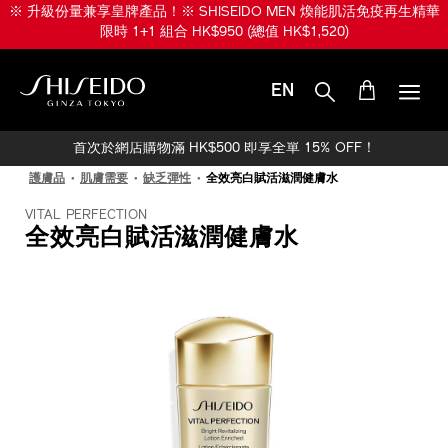
跳
※ 升級份量兼享皇牌產品！※ SHISEIDO MEN 煥能肌活免疫再生精華
至
限時 1+1 組合 HK$950 (總值 HK$1,520)
主
要
內
EN
容
SHISEIDO
首次於網店購物滿 HK$500 即享全單 15% OFF！
護膚品
肌膚需要
缺乏彈性
全效亮白賦活滋潤健膚水
VITAL PERFECTION
全效亮白賦活滋潤健膚水
IMAGE