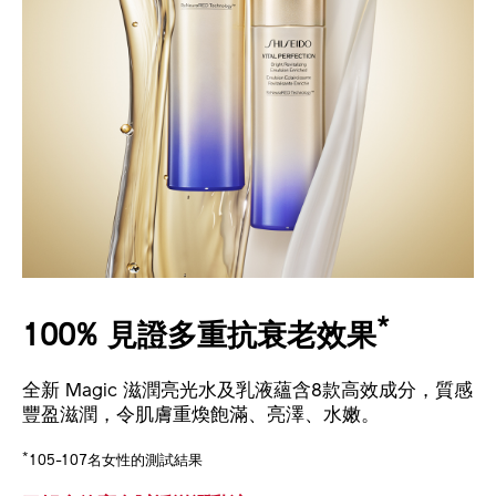
*
100% 見證多重抗衰老效果
全新 Magic 滋潤亮光水及乳液蘊含8款高效成分，質感
豐盈滋潤，令肌膚重煥飽滿、亮澤、水嫩。
*
105-107名女性的測試結果