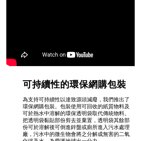
可持續性的環保網購包裝
為支持可持續性以達致源頭減廢，我們推出了
環保網購包裝。包裝使用可回收的紙質物料及
可於熱水中溶解的環保透明袋取代傳統物料。
把透明袋黏貼部份剪去並棄置，透明袋其餘部
份可於溶解後可倒進鋅盤或廁所進入污水處理
廠，污水中的微生物會將之分解成無害的二氧