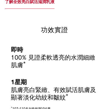
了解全效亮白賦活滋潤乳液
功效實證
即時
100% 見證柔軟透亮的水潤細緻
*
肌膚
1星期
肌膚亮白緊緻、有效賦活肌膚及
*
顯著淡化幼紋和皺紋
*
107-110名女性的測試結果