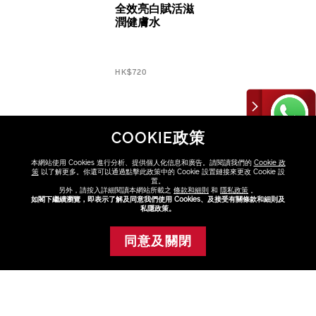
全效亮白賦活滋
潤健膚水
HK$720
COOKIE政策
本網站使用 Cookies 進行分析、提供個人化信息和廣告。請閱讀我們的
Cookie 政
策
以了解更多。你還可以通過點擊此政策中的 Cookie 設置鏈接來更改 Cookie 設
置。
另外，請按入詳細閱讀本網站所載之
條款和細則
和
隱私政策
。
如閣下繼續瀏覽，即表示了解及同意我們使用 Cookies、及接受有關條款和細則及
私隱政策。
發掘更多
健膚水
VITAL PERFECTION
抗衰老
幼紋及皺紋
膚色瑕疵
油光
色斑
暗啞
缺
同意及關閉
添加至購物車
水
護膚品
產品類別
產品系列
肌膚需要
FAQ