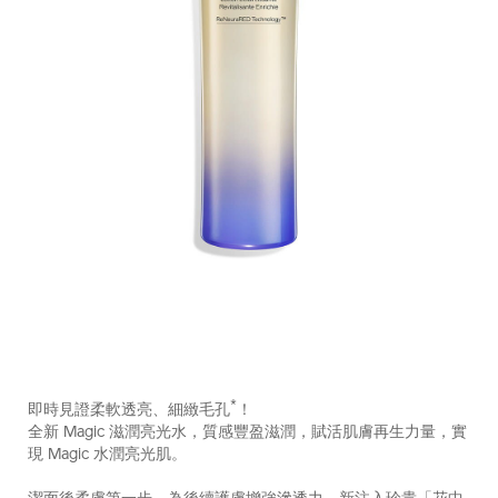
https://www.shiseido.com.hk/zh/vital-
產
DETAILS
perfection-
品
*
即時見證柔軟透亮、細緻毛孔
！
%E5%85%A8%E6%95%88%E4%BA%AE%E7%99%BD%E8%B
編
全新 Magic 滋潤亮光水，質感豐盈滋潤，賦活肌膚再生力量，實
10121044101_hk.html
號：
現 Magic 水潤亮光肌。
10121044101_hk