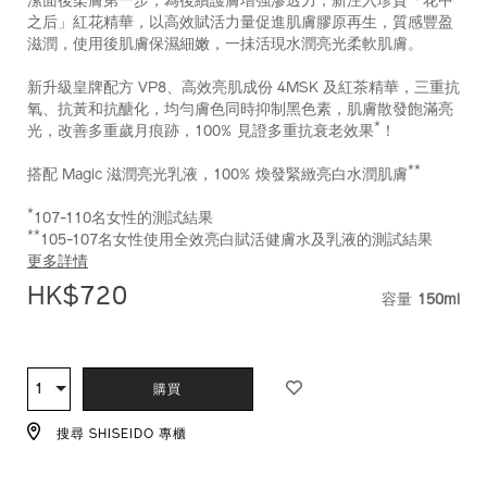
潔面後柔膚第一步，為後續護膚增強滲透力，新注入珍貴「花中
之后」紅花精華，以高效賦活力量促進肌膚膠原再生，質感豐盈
滋潤，使用後肌膚保濕細嫩，一抺活現水潤亮光柔軟肌膚。
新升級皇牌配方 VP8、高效亮肌成份 4MSK 及紅茶精華，三重抗
氧、抗黃和抗醣化，均勻膚色同時抑制黑色素，肌膚散發飽滿亮
*
光，改善多重歲月痕跡，100% 見證多重抗衰老效果
！
**
搭配 Magic 滋潤亮光乳液，100% 煥發緊緻亮白水潤肌膚
*
107-110名女性的測試結果
**
105-107名女性使用全效亮白賦活健膚水及乳液的測試結果
更多詳情
HK$720
容量
150ml
VARIATI
ADD
PRODUCT
TO
ACTIONS
1
數
購買
CART
量
OPTIONS
搜尋 SHISEIDO 專櫃