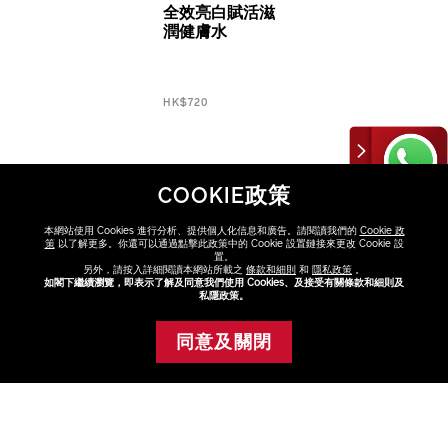
全效亮白賦活滋
潤健膚水
HK$720
COOKIE政策
本網站使用 Cookies 進行分析、提供個人化信息和廣告。請閱讀我們的
Cookie 政
策
以了解更多。你還可以通過點擊此政策中的 Cookie 設置鏈接來更改 Cookie 設
置。
另外，請按入詳細閱讀本網站所載之
條款和細則
和
隱私政策
。
如閣下繼續瀏覽，即表示了解及同意我們使用 Cookies、及接受有關條款和細則及
私隱政策。
發掘更多
護膚品
產品類別
產品系列
肌膚需要
健膚水
VITAL PERFECTION
幼紋及皺紋
同意及關閉
添加至購物車
缺乏彈性
膚色瑕疵
油光
色斑
暗啞
缺水
FAQ