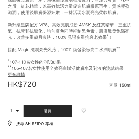
潔面後柔膚第一步，為後續護膚增強滲透力，新注入珍貴「花中
之后」紅花精華，以高效賦活力量促進肌膚膠原再生，質感豐盈
滋潤，使用後肌膚保濕細嫩，一抺活現水潤亮光柔軟肌膚。
新升級皇牌配方 VP8、高效亮肌成份 4MSK 及紅茶精華，三重抗
氧、抗黃和抗醣化，均勻膚色同時抑制黑色素，肌膚散發飽滿亮
*
光，改善多重歲月痕跡，100% 見證多重抗衰老效果
！
**
搭配 Magic 滋潤亮光乳液，100% 煥發緊緻亮白水潤肌膚
*
107-110名女性的測試結果
**
105-107名女性使用全效亮白賦活健膚水及乳液的測試結果
更多詳情
HK$720
容量
150ml
VARIATI
ADD
PRODUCT
TO
ACTIONS
1
數
購買
CART
量
OPTIONS
搜尋 SHISEIDO 專櫃