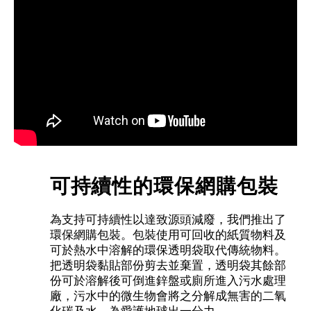
可持續性的環保網購包裝
為支持可持續性以達致源頭減廢，我們推出了
環保網購包裝。包裝使用可回收的紙質物料及
可於熱水中溶解的環保透明袋取代傳統物料。
把透明袋黏貼部份剪去並棄置，透明袋其餘部
份可於溶解後可倒進鋅盤或廁所進入污水處理
廠，污水中的微生物會將之分解成無害的二氧