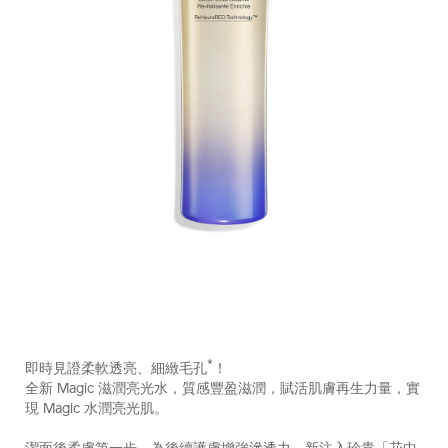
https://www.shiseido.com.hk/zh/vital-
產
DETAILS
perfection-
品
*
即時見證柔軟透亮、細緻毛孔
！
%E5%85%A8%E6%95%88%E4%BA%AE%E7%99%BD%E8%B
編
全新 Magic 滋潤亮光水，質感豐盈滋潤，賦活肌膚再生力量，實
10121044101_hk.html
號：
現 Magic 水潤亮光肌。
10121044101_hk