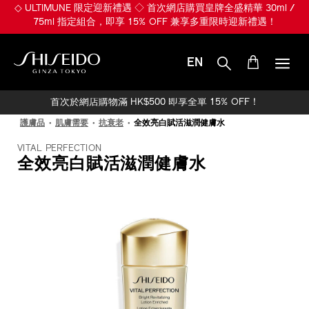
跳
◇ ULTIMUNE 限定迎新禮遇 ◇ 首次網店購買皇牌全盛精華 30ml /
至
75ml 指定組合，即享 15% OFF 兼享多重限時迎新禮遇！
主
要
內
EN
容
SHISEIDO
首次於網店購物滿 HK$500 即享全單 15% OFF！
護膚品
肌膚需要
抗衰老
全效亮白賦活滋潤健膚水
VITAL PERFECTION
全效亮白賦活滋潤健膚水
IMAGE