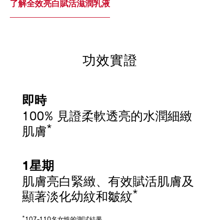
了解全效亮白賦活滋潤乳液
功效實證
即時
100% 見證柔軟透亮的水潤細緻
*
肌膚
1星期
肌膚亮白緊緻、有效賦活肌膚及
*
顯著淡化幼紋和皺紋
*
107-110名女性的測試結果