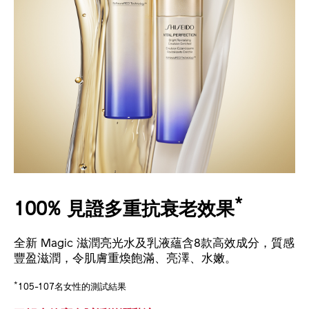
*
100% 見證多重抗衰老效果
全新 Magic 滋潤亮光水及乳液蘊含8款高效成分，質感
豐盈滋潤，令肌膚重煥飽滿、亮澤、水嫩。
*
105-107名女性的測試結果