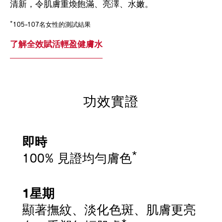
清新，令肌膚重煥飽滿、亮澤、水嫩。
*
105-107名女性的測試結果
了解全效賦活輕盈健膚水
功效實證
即時
*
100% 見證均勻膚色
1星期
顯著撫紋、淡化色斑、肌膚更亮