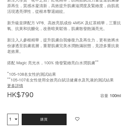
新注入珍貴「花中之后」紅花精華，以高效賦活力量促進肌膚膠
原再生，質感水凝清新，高效提升肌膚滋潤度及緊緻度，由肌底
活現透亮彈性，從根本擊退細紋。
新升級皇牌配方 VP8、高效亮肌成份 4MSK 及紅茶精華，三重抗
氧、抗黃和抗醣化，改善暗黃鬆弛，肌膚散發飽滿亮光。
新注入人參根精華，提升肌膚自我修復力及再生力，更有效將水
份滲透至肌膚底層，重塑肌膚完美水潤飽滿狀態，見證多重抗衰
老效果。
**
搭配 Magic 亮光水，100% 煥發緊緻亮白水潤肌膚
*
105-108名女性的測試結果
**
105-107名女性使用全效亮白賦活健膚水及乳液的測試結果
更多詳情
HK$790
容量
100ml
VARIATI
ADD
PRODUCT
TO
ACTIONS
1
數
購買
CART
量