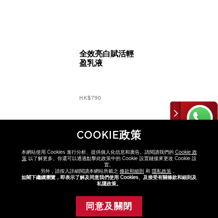
全效亮白賦活輕
盈乳液
HK$790
COOKIE政策
本網站使用 Cookies 進行分析、提供個人化信息和廣告。請閱讀我們的
Cookie 政
策
以了解更多。你還可以通過點擊此政策中的 Cookie 設置鏈接來更改 Cookie 設
置。
另外，請按入詳細閱讀本網站所載之
條款和細則
和
隱私政策
。
如閣下繼續瀏覽，即表示了解及同意我們使用 Cookies、及接受有關條款和細則及
私隱政策。
發掘更多
同意及關閉
護膚品
產品類別
產品系列
肌膚需要
面霜及乳液
VITAL PERFECTION
抗衰老
添加至購物車
油光
缺乏彈性
膚色瑕疵
色斑
缺水
暗啞