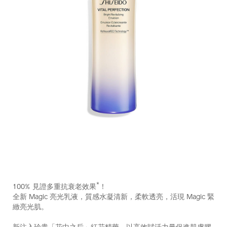
https://www.shiseido.com.hk/zh/vital-
產
DETAILS
perfection-
品
*
100% 見證多重抗衰老效果
！
%E5%85%A8%E6%95%88%E4%BA%AE%E7%99%BD%E8%B
編
全新 Magic 亮光乳液，質感水凝清新，柔軟透亮，活現 Magic 緊
10121045101_hk.html
號：
緻亮光肌。
10121045101_hk