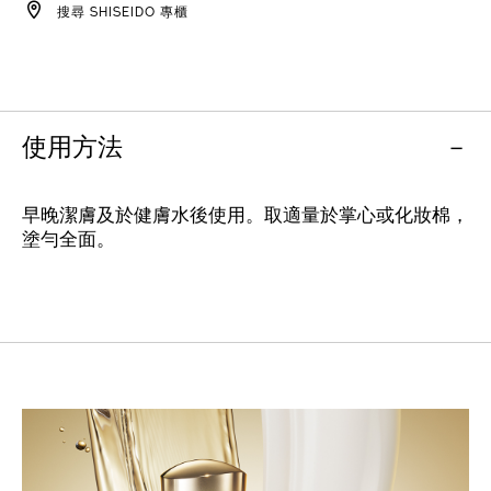
OPTIONS
搜尋 SHISEIDO 專櫃
使用方法
早晚潔膚及於健膚水後使用。取適量於掌心或化妝棉，
塗勻全面。