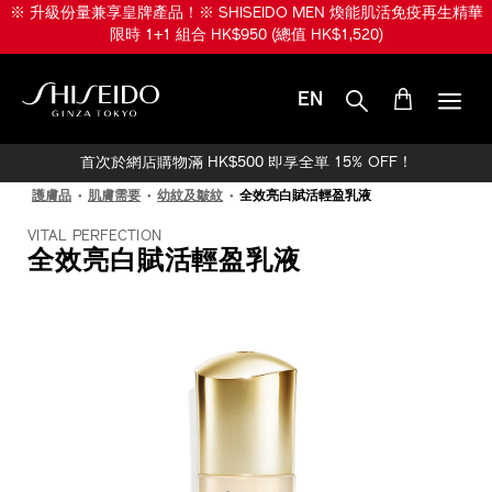
跳
※ 升級份量兼享皇牌產品！※ SHISEIDO MEN 煥能肌活免疫再生精華
至
限時 1+1 組合 HK$950 (總值 HK$1,520)
主
要
內
EN
容
SHISEIDO
首次於網店購物滿 HK$500 即享全單 15% OFF！
護膚品
肌膚需要
幼紋及皺紋
全效亮白賦活輕盈乳液
VITAL PERFECTION
全效亮白賦活輕盈乳液
IMAGE