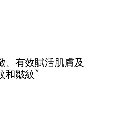
緻、有效賦活肌膚及
*
紋和皺紋