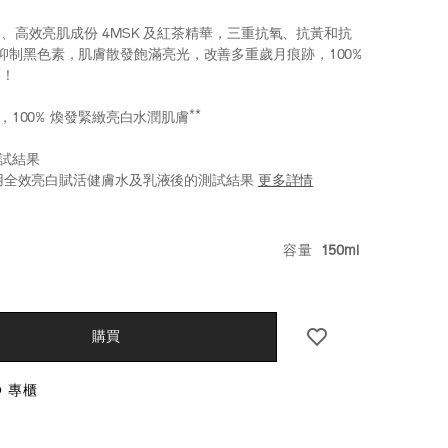
8 、高效亮肌成份 4MSK 及紅茶精華，三重抗氧、抗黃和抗
抑制黑色素，肌膚散發飽滿亮光，改善多重歲月痕跡，100%
*
！
**
乳液，100% 煥發緊緻亮白水潤肌膚
測試結果
性使用全效亮白賦活健膚水及乳液後的測試結果
更多詳情
seido.com.hk/zh/vital-
S
E6%95%88%E4%BA%AE%E7%99%BD%E8%B3%A6%E6
VARIATIO
容量
150ml
k.html
hk
CT
S
購買
O 專櫃
NS