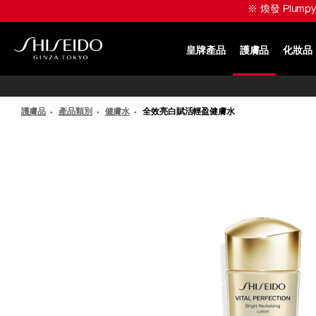
跳
※ 煥發 Plumpy
至
主
要
皇牌產品
護膚品
化妝品
內
SHISEIDO
容
護膚品
產品類別
健膚水
全效亮白賦活輕盈健膚水
IMAGE