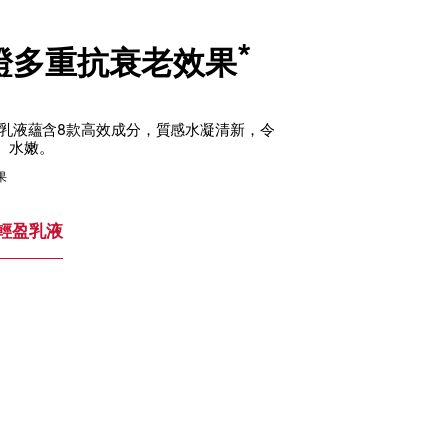
*
見證多重抗衰老效果
光水及乳液蘊含8款高效成分，質感水凝清新，令
、水嫩。
果
輕盈乳液