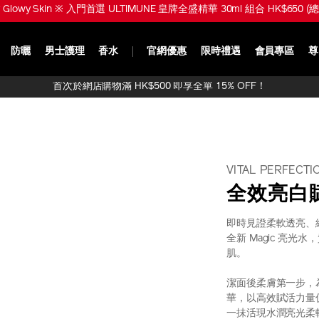
 Glowy Skin ※ 入門首選 ULTIMUNE 皇牌全盛精華 30ml 組合 HK$650 (總
防曬
男士護理
香水
官網優惠
限時禮遇
會員專區
尊
首次於網店購物滿 HK$500 即享全單 15% OFF！
VITAL PERFECTI
全效亮白
即時見證柔軟透亮、
全新 Magic 亮光
肌。
潔面後柔膚第一步，
華，以高效賦活力量
一抺活現水潤亮光柔