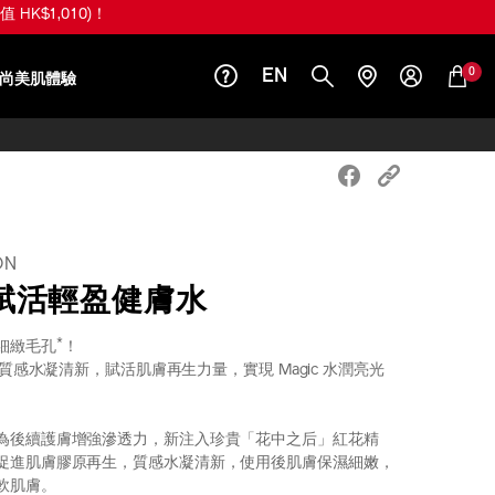
值 HK$1,010)！
0
EN
尚美肌體驗
ON
賦活輕盈健膚水
*
細緻毛孔
！
水，質感水凝清新，賦活肌膚再生力量，實現 Magic 水潤亮光
為後續護膚增強滲透力，新注入珍貴「花中之后」紅花精
促進肌膚膠原再生，質感水凝清新，使用後肌膚保濕細嫩，
軟肌膚。