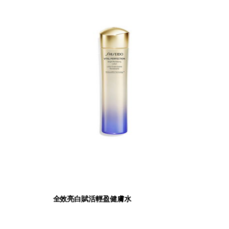
全效亮白賦活輕盈健膚水