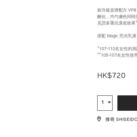
新升級皇牌配方 VP
醣化，均勻膚色同時
見證多重抗衰老效果
搭配 Magic 亮光
*
107-110名女性的
**
105-107名女
https://www.shi
產
DETAIL
perfection-
品
HK$720
%E5%85%A8%
編
10121043101_h
號：
10121043101_
ADD
PRODU
TO
ACTION
數
1
量
CART
搜尋 SHISEID
OPTIO