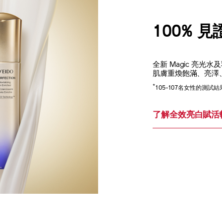
100% 
全新 Magic 亮
肌膚重煥飽滿、亮澤
*
105-107名女性的測試結
了解全效亮白賦活