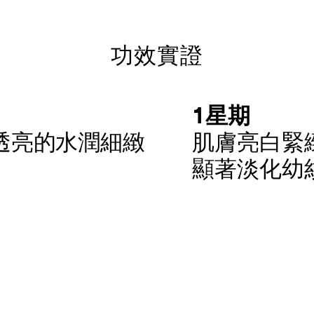
功效實證
1星期
軟透亮的水潤細緻
肌膚亮白緊
顯著淡化幼