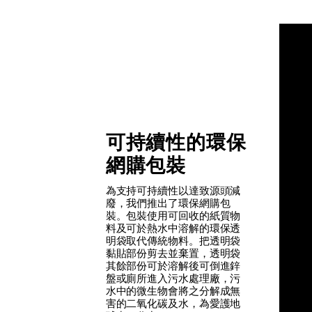
可持續性的環保
網購包裝
為支持可持續性以達致源頭減
廢，我們推出了環保網購包
裝。包裝使用可回收的紙質物
料及可於熱水中溶解的環保透
明袋取代傳統物料。把透明袋
黏貼部份剪去並棄置，透明袋
其餘部份可於溶解後可倒進鋅
盤或廁所進入污水處理廠，污
水中的微生物會將之分解成無
害的二氧化碳及水，為愛護地