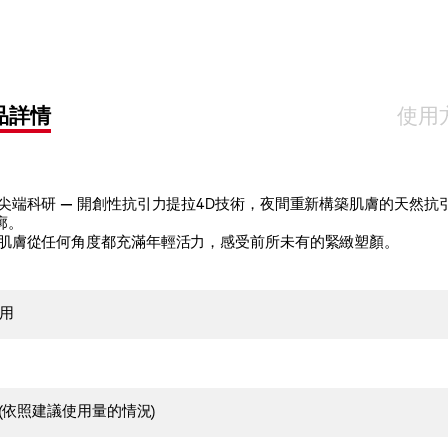
OPTIO
品詳情
使用
科研 — 開創性抗引力提拉4D技術，夜間重新構築肌膚的天然抗引力系統 
廓。
，肌膚從任何角度都充滿年輕活力，感受前所未有的緊緻塑顏。
用
月 (依照建議使用量的情況)