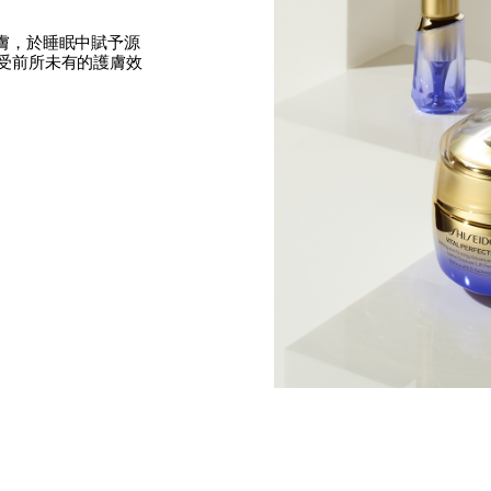
膚，於睡眠中賦予源
受前所未有的護膚效