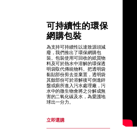
可持續性的環保
網購包裝
為支持可持續性以達致源頭減
廢，我們推出了環保網購包
裝。包裝使用可回收的紙質物
料及可於熱水中溶解的環保透
明袋取代傳統物料。把透明袋
黏貼部份剪去並棄置，透明袋
其餘部份可於溶解後可倒進鋅
盤或廁所進入污水處理廠，污
水中的微生物會將之分解成無
害的二氧化碳及水，為愛護地
球出一分力。
立即選購