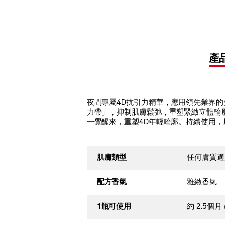
產
夜間專屬4D抗引力精華，應用領先業界的尖端
力帶」，抑制肌膚鬆弛，重塑緊緻立體輪
一覺醒來，重塑4D年輕輪廓。持續使用
肌膚類型
任何膚質適
配方香氣
雅緻香氣
1瓶可使用
約 2.5個