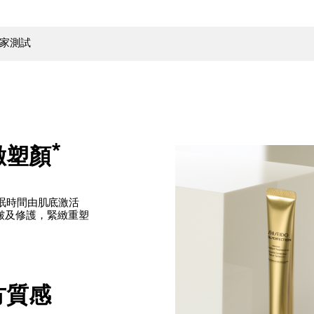
家測試
*
緻塑顏
眠時間由肌底激活
、抗皺及修護，緊緻重塑
！
方質感