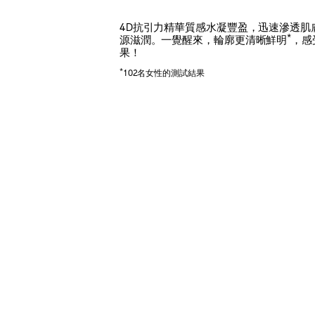
4D抗引力精華質感水凝豐盈，迅速滲透肌
*
源滋潤。一覺醒來，輪廓更清晰鮮明
，感
果！
*
102名女性的測試結果