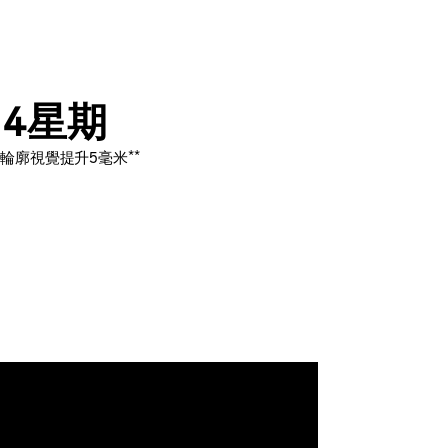
4星期
**
輪廓視覺提升5毫米