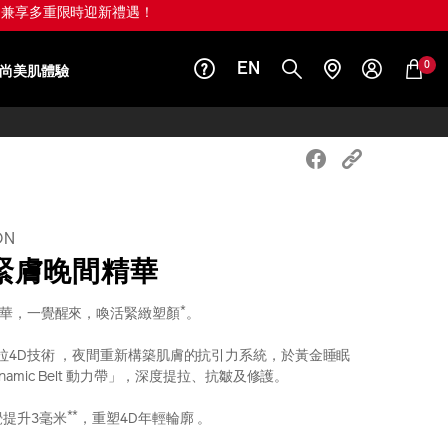
OFF 兼享多重限時迎新禮遇！
0
EN
尚美肌體驗
ON
緊膚晚間精華
*
精華，一覺醒來，喚活緊緻塑顏
。
拉4D技術 ，夜間重新構築肌膚的抗引力系統，於黃金睡眠
amic Belt 動力帶」，深度提拉、抗皺及修護。
**
覺提升3毫米
，重塑4D年輕輪廓 。