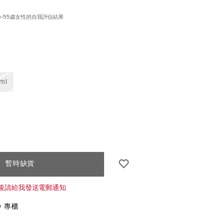
5-55歲女性的自我評估結果
seido.com.hk/zh/vital-
S
IONS
7%B7%BB%E6%8F%90%E6%8B%89%E7%B7%8A%E8
k.html
HI_hk
ml
CT
暫時缺貨
S
後請給我發送電郵通知
O 專櫃