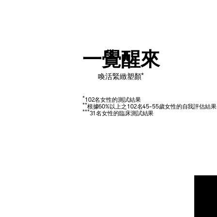
一覺醒來
*
喚活緊緻塑顏
*
102名女性的測試結果
**
根據60%以上之102名45-55歲女性的自我評估結果
***
31名女性的臨床測試結果