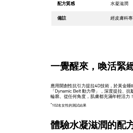
配方質感
水凝滋潤
備註
經皮膚科專
一覺醒來，喚活緊
應用開創性抗引力提拉4D技術，於黃金睡
「Dynamic Belt 動力帶」，深度提拉
輪廓。從任何角度，肌膚都充滿年輕活力
*
102名女性的測試結果
體驗水凝滋潤的配