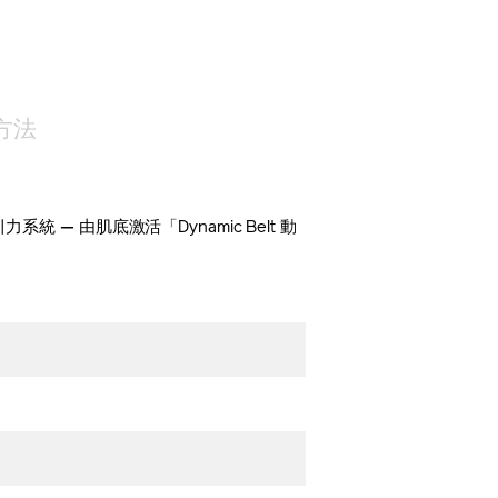
NS
方法
— 由肌底激活「Dynamic Belt 動