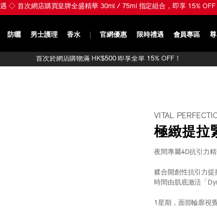
新禮遇 ◇ 首次網店購買皇牌全盛精華 30ml / 75ml 指定組合，即享 15% 
防曬
男士護理
香水
官網優惠
限時禮遇
會員專區
尊
首次於網店購物滿 HK$500 即享全單 15% OFF！
VITAL PERFECTI
極緻提拉
夜間專屬4D抗引力
糅合開創性抗引力提
時間由肌底激活「Dyn
1星期，面部輪廓視