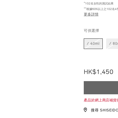
*
102名女性的測試結果
**
根據60%以上之102名4
更多詳情
https://www.shi
產
DETAIL
VARIAT
perfection-
品
可供選擇
%E6%A5%B5%E
編
10222568101_h
號：
10222568101S
/ 40ml
/ 80
HK$1,450
ADD
PRODU
TO
ACTION
產品於網上商店補貨
CART
搜尋 SHISEID