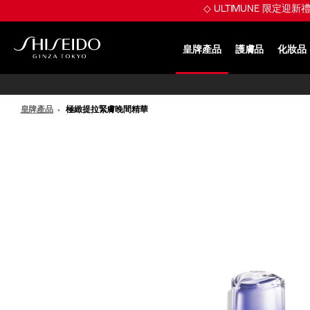
跳
◇ ULTIMUNE 限定迎
至
主
要
皇牌產品
護膚品
化妝品
內
SHISEIDO
容
皇牌產品
極緻提拉緊膚晚間精華
IMAGE