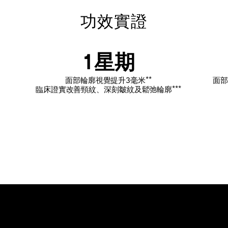
功效實證
1星期
**
面部輪廓視覺提升3毫米
面部
***
臨床證實改善頸紋、深刻皺紋及鬆弛輪廓