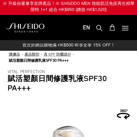
跳
※ 升級份量兼享皇牌產品！※ SHISEIDO MEN 煥能肌活免疫再生精華
至
限時 1+1 組合 HK$950 (總值 HK$1,520)
主
要
內
EN
容
SHISEIDO
首次於網店購物滿 HK$500 即享全單 15% OFF！
護膚品
產品類別
具 SPF 防曬成分
賦活塑顏日間修護乳液SPF30 PA+++
VITAL PERFECTION
賦活塑顏日間修護乳液SPF30
PA+++
IMAGE