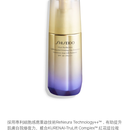
https://www.shiseido.com.hk/zh/vital-
產
DETAILS
perfection-
品
採用專利細胞感應重啟技術ReNeura Technology++™，有助提升
%E8%B3%A6%E6%B4%BB%E5%A1%91%E9%A1%8F%E6%9
編
肌膚自我修復力。糅合KURENAI-TruLift Complex™ 紅花提拉複
pa%2B%2B%2B-
號：