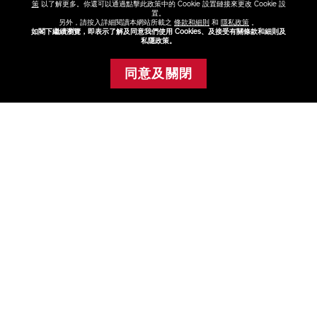
膚色瑕疵
肌膚需要
產品系列
全新登場
產品類別
策
以了解更多。你還可以通過點擊此政策中的 Cookie 設置鏈接來更改 Cookie 設
置。
VITAL PERFECTION
幼紋及皺紋
暗啞
缺水
另外，請按入詳細閱讀本網站所載之
條款和細則
和
隱私政策
。
如閣下繼續瀏覽，即表示了解及同意我們使用 Cookies、及接受有關條款和細則及
缺乏彈性
抗衰老
色斑
私隱政策。
同意及關閉
添加至購物車
FAQ
點擊FAQ了解更多
查看
尋找專門店或專櫃
與美容顧問選購最適合你的產品