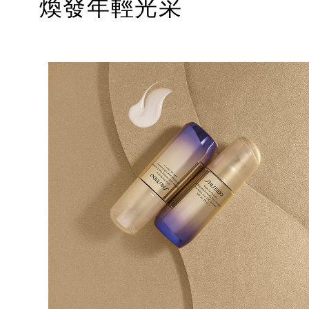
煥發年輕光采