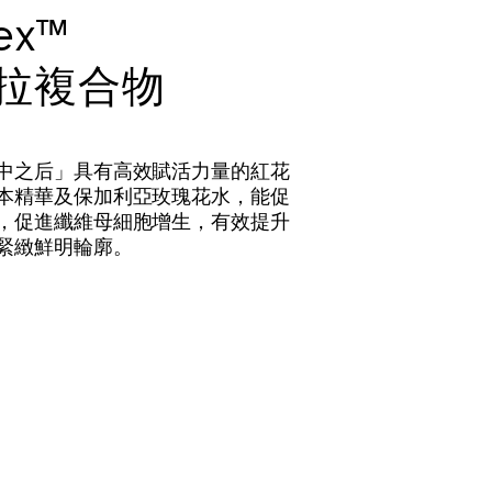
ex™
拉複合物
中之后」具有高效賦活力量的紅花
本精華及保加利亞玫瑰花水，能促
，促進纖維母細胞增生，有效提升
緊緻鮮明輪廓。