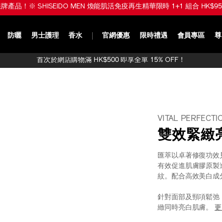
品！※ SHISEIDO MEN 煥能肌活免疫再生精華限時 1+1 組合 HK$950 (
防曬
男士護理
香水
官網優惠
限時禮遇
會員專區
尊
首次於網店購物滿 HK$500 即享全單 15% OFF！
VITAL PERFECTI
雙效緊緻
匯萃以卓著修復功效
有效促進肌膚膠原製
紋。配合高效美白成
針對面部及頸項鬆弛
緻同時亮白肌膚。
更
https://www.shi
產