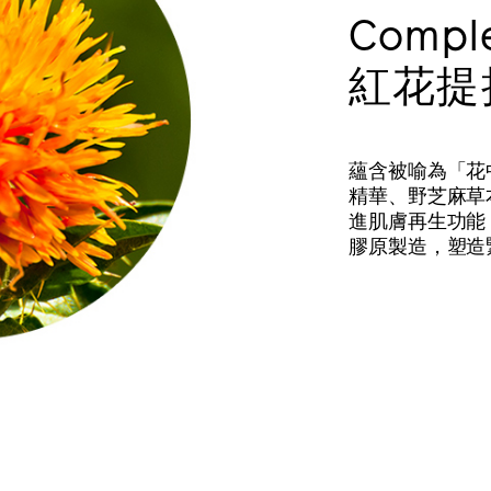
Compl
紅花提
蘊含被喻為「花
精華、野芝麻草
進肌膚再生功能
膠原製造，塑造