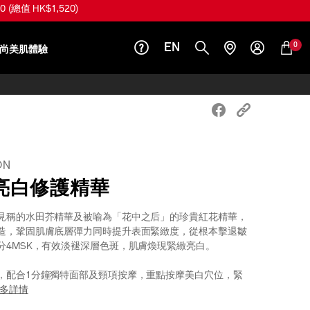
總值 HK$1,520)
0
EN
尚美肌體驗
ON
亮白修護精華
見稱的水田芥精華及被喻為「花中之后」的珍貴紅花精華，
造，鞏固肌膚底層彈力同時提升表面緊緻度，從根本擊退皺
分4MSK，有效淡褪深層色斑，肌膚煥現緊緻亮白。
，配合1分鐘獨特面部及頸項按摩，重點按摩美白穴位，緊
多詳情
seido.com.hk/zh/vital-