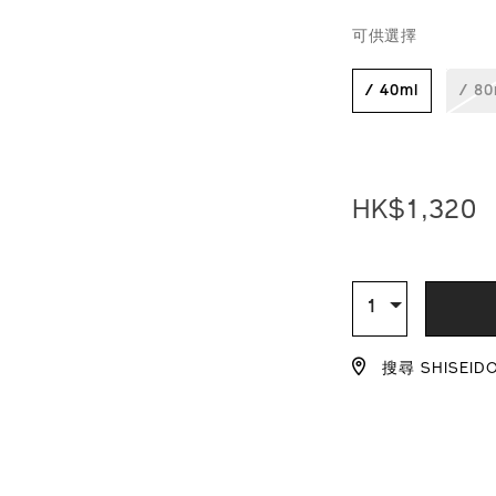
DETAIL
VARIAT
perfection-
品
可供選擇
%E9%9B%99%E
編
10122566201_h
號：
10122566201_
/ 40ml
/ 80
HK$1,320
ADD
PRODU
TO
ACTION
數
1
量
CART
搜尋 SHISEID
OPTIO