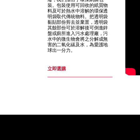
廢，我們推出了環保網購包
裝。包裝使用可回收的紙質物
料及可於熱水中溶解的環保透
明袋取代傳統物料。把透明袋
黏貼部份剪去並棄置，透明袋
其餘部份可於溶解後可倒進鋅
盤或廁所進入污水處理廠，污
水中的微生物會將之分解成無
害的二氧化碳及水，為愛護地
球出一分力。
立即選購