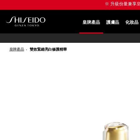
跳
※ 升級份量兼享皇牌產
至
主
要
皇牌產品
護膚品
化妝品
內
SHISEIDO
容
皇牌產品
雙效緊緻亮白修護精華
IMAGE