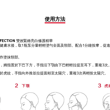
使用方法
ERFECTION 雙效緊緻亮白修護精華
健膚水後，取1瓶泵分量輕輕塗勻全面及頸部。配合1分鐘按摩，促
作塗抹頸部。
，姆指置於下巴下方，手指沿下顎由下巴輕輕拉提至耳下，重複3次
於虎紋，手指向外推並拉提面頰至太陽穴，重複3次再輕按太陽穴。