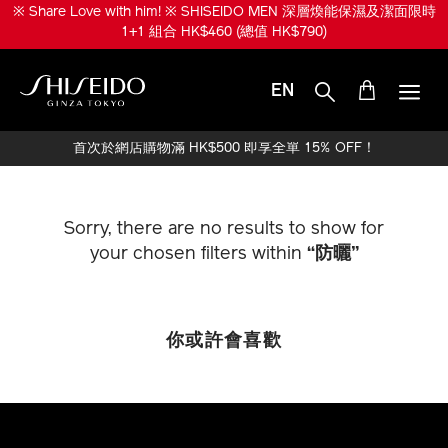
跳
※ Share Love with him! ※ SHISEIDO MEN 深層煥能保濕及潔面限時
至
1+1 組合 HK$460 (總值 HK$790)
主
要
內
EN
容
SHISEIDO
首次於網店購物滿 HK$500 即享全單 15% OFF！
Sorry, there are no results to show for
your chosen filters within
“防曬”
你或許會喜歡