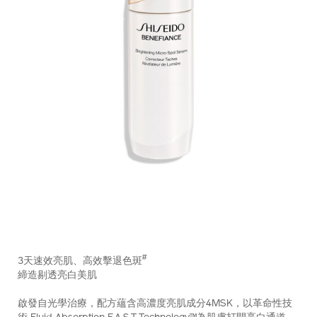
https://www.shiseido.com.hk/zh/benefiance-
產
DETAILS
%E9%AB%98%E6%95%88%E4%BA%AE%E8%82%8C%E6%B
品
#
3天速效亮肌、高效擊退色斑
10122257101_hk.html
編
締造剔透亮白美肌
號：
10122257101_hk
啟發自光學治療，配方蘊含高濃度亮肌成分4MSK，以革命性技