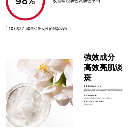
%
改善暗啞膚色及膚色不勻
#
107名27-50歲亞洲女性的測試結果
強效成分
高效亮肌淡
斑
高濃度亮肌成分4MSK
以革命性技術 Fluid Absorption F.A.S.T Technology™為肌膚打開亮白通道，速
效提升4MSK的滲透度，抑制黑色素細胞產生及沉澱，賦予更超卓淡斑亮肌效
果。
櫻花亮肌複合物
有助由肌膚底層改善暗啞及膚色不均，提升肌膚透明感。
專利ReNeuraRED 技術™
提升肌膚修復能力