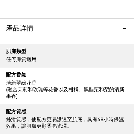
產品詳情
肌膚類型
任何膚質適用
配方香氣
清新翠綠花香
(融合茉莉和玫瑰等花香以及柑橘、黑醋栗和梨的清新
果香)
配方質感
絲滑質感，使配方更易滲透至肌底，具有48小時保濕
效果，讓肌膚更顯柔亮光澤。