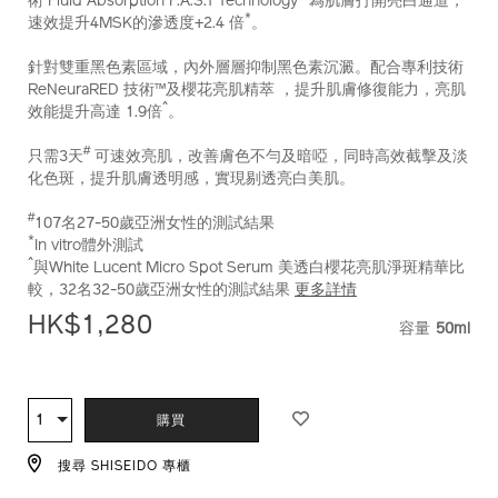
術 Fluid Absorption F.A.S.T Technology™為肌膚打開亮白通道，
*
速效提升4MSK的滲透度+2.4 倍
。
針對雙重黑色素區域，內外層層抑制黑色素沉澱。配合專利技術
ReNeuraRED 技術™及櫻花亮肌精萃 ，提升肌膚修復能力，亮肌
^
效能提升高達 1.9倍
。
#
只需3天
可速效亮肌，改善膚色不勻及暗啞，同時高效截擊及淡
化色斑，提升肌膚透明感，實現剔透亮白美肌。
#
107名27-50歲亞洲女性的測試結果
*
In vitro體外測試
^
與White Lucent Micro Spot Serum 美透白櫻花亮肌淨斑精華比
較，32名32-50歲亞洲女性的測試結果
更多詳情
HK$1,280
容量
50ml
VARIAT
ADD
PRODUCT
TO
ACTIONS
1
數
購買
CART
量
OPTIONS
搜尋 SHISEIDO 專櫃