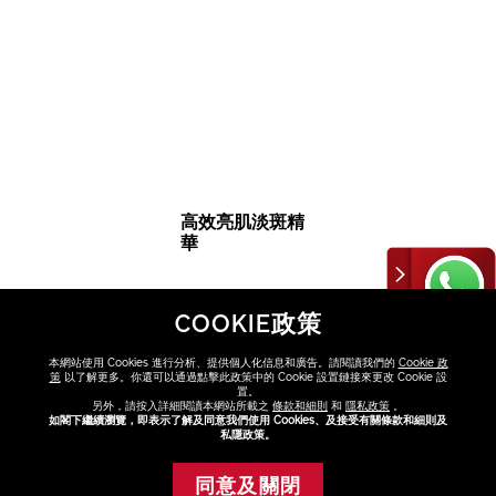
高效亮肌淡斑精
華
COOKIE政策
HK$1,280
本網站使用 Cookies 進行分析、提供個人化信息和廣告。請閱讀我們的
Cookie 政
策
以了解更多。你還可以通過點擊此政策中的 Cookie 設置鏈接來更改 Cookie 設
置。
另外，請按入詳細閱讀本網站所載之
條款和細則
和
隱私政策
。
如閣下繼續瀏覽，即表示了解及同意我們使用 Cookies、及接受有關條款和細則及
私隱政策。
同意及關閉
添加至購物車