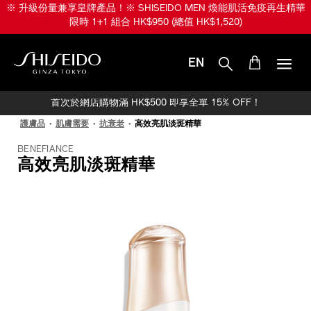
跳
※ 升級份量兼享皇牌產品！※ SHISEIDO MEN 煥能肌活免疫再生精華
至
限時 1+1 組合 HK$950 (總值 HK$1,520)
主
要
內
EN
容
SHISEIDO
首次於網店購物滿 HK$500 即享全單 15% OFF！
護膚品
肌膚需要
抗衰老
高效亮肌淡斑精華
BENEFIANCE
高效亮肌淡斑精華
IMAGE