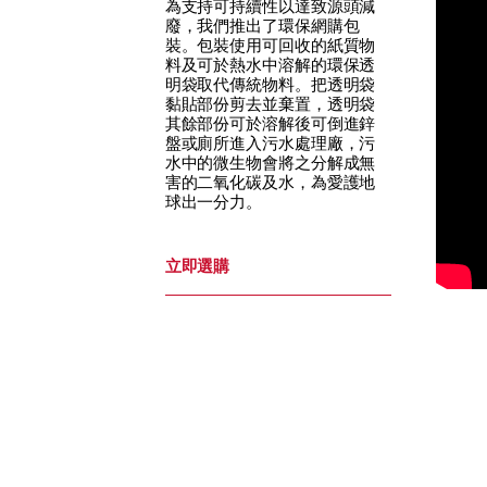
為支持可持續性以達致源頭減
廢，我們推出了環保網購包
裝。包裝使用可回收的紙質物
料及可於熱水中溶解的環保透
明袋取代傳統物料。把透明袋
黏貼部份剪去並棄置，透明袋
其餘部份可於溶解後可倒進鋅
盤或廁所進入污水處理廠，污
水中的微生物會將之分解成無
害的二氧化碳及水，為愛護地
球出一分力。
立即選購