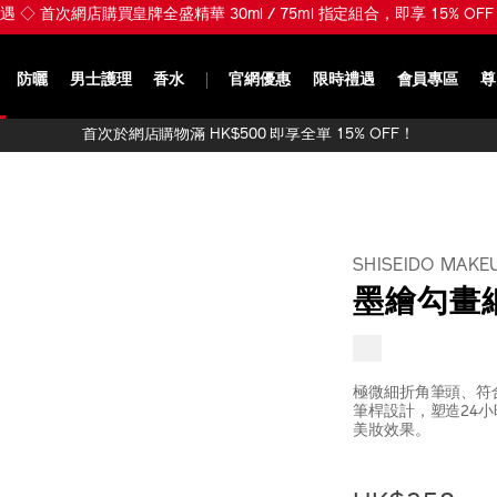
新禮遇 ◇ 首次網店購買皇牌全盛精華 30ml / 75ml 指定組合，即享 15% 
防曬
男士護理
香水
官網優惠
限時禮遇
會員專區
尊
首次於網店購物滿 HK$500 即享全單 15% OFF！
SHISEIDO MAKE
墨繪勾畫
極微細折角筆頭、符
筆桿設計，塑造24
美妝效果。
https://www.sh
產
DETAIL
makeup-
品