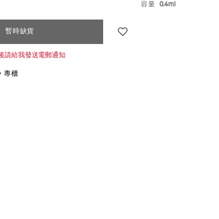
E7%B9%AA%E5%8B%BE%E7%95%AB%E7%B4%B0%E7
VARIATI
容量
0.4ml
.html
k
CT
暫時缺貨
S
後請給我發送電郵通知
O 專櫃
NS