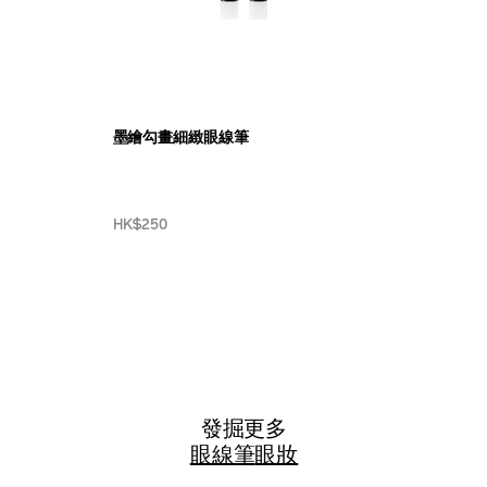
墨繪勾畫細緻眼線筆
HK$250
發掘更多
眼線筆
眼妝