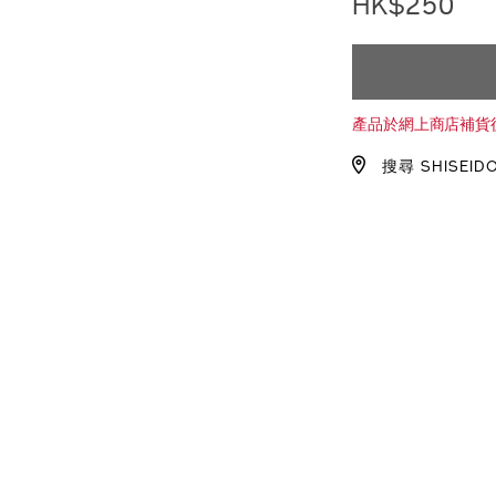
HK$250
%E5%A2%A8%
編
1011473210_hk
號：
1011473210_h
ADD
PRODU
TO
ACTION
產品於網上商店補貨
CART
搜尋 SHISEID
OPTIO