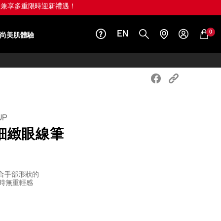
OFF 兼享多重限時迎新禮遇！
0
EN
尚美肌體驗
UP
細緻眼線筆
合手部形狀的
小時無重輕感
iseido.com.hk/zh/shiseido-
S