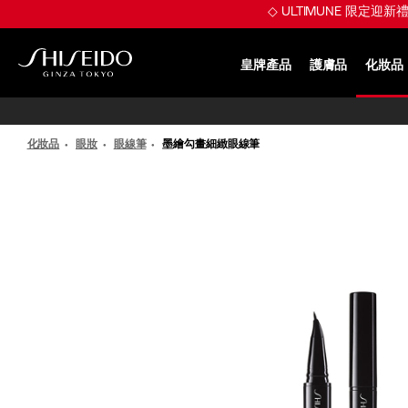
跳
◇ ULTIMUNE 限定迎
至
主
要
皇牌產品
護膚品
化妝品
內
SHISEIDO
容
化妝品
眼妝
眼線筆
墨繪勾畫細緻眼線筆
IMAGE