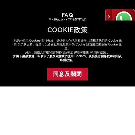
FAQ
點擊FAQ了解更多
COOKIE政策
查看
本網站使用 Cookies 進行分析、提供個人化信息和廣告。請閱讀我們的
Cookie 政
策
以了解更多。你還可以通過點擊此政策中的 Cookie 設置鏈接來更改 Cookie 設
置。
另外，請按入詳細閱讀本網站所載之
條款和細則
和
隱私政策
。
如閣下繼續瀏覽，即表示了解及同意我們使用 Cookies、及接受有關條款和細則及
私隱政策。
尋找專門店或專櫃
與美容顧問選購最適合你的產品
同意及關閉
添加至購物車
查看
關於資生堂
+