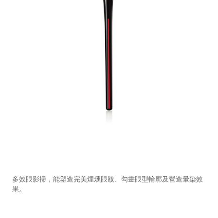
https://www.shiseido.com.hk/zh/shiseido-
產
DETAILS
makeup-
品
多效眼影掃，能塑造完美煙燻眼妝、勾畫眼型輪廓及營造暈染效
naname-
編
果。
fude-
號：
%E6%9B%B8%E9%81%93%E5%A4%9A%E5%8A%9F%E8%8
1011469710_hk
1011469710_hk.html