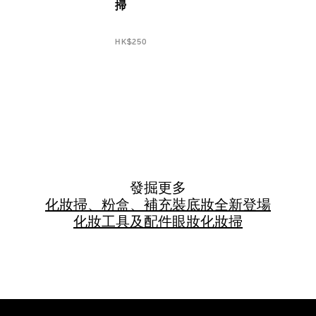
掃
HK$250
發掘更多
化妝掃、粉盒、補充裝
底妝
全新登場
化妝工具及配件
眼妝
化妝掃