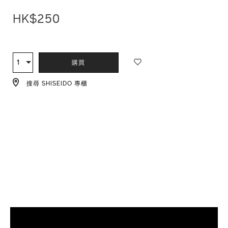
HK$250
ADD
PRODUCT
TO
ACTIONS
1
數
購買
CART
量
OPTIONS
搜尋 SHISEIDO 專櫃