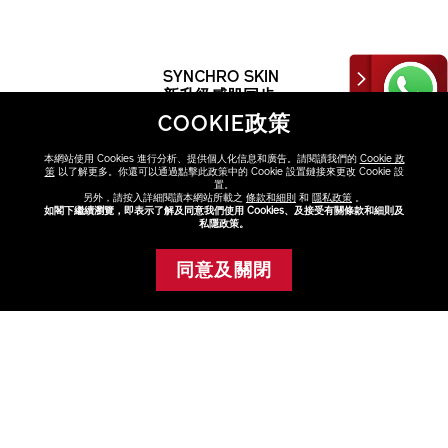
SYNCHRO SKIN
新升級感肌同步
柔霧抗氧粉底組
COOKIE政策
合 (總值
HK$530)
本網站使用 Cookies 進行分析、提供個人化信息和廣告。請閱讀我們的
Cookie 政
HK$400
Opal 貓眼石 130
策
以了解更多。你還可以通過點擊此政策中的 Cookie 設置鏈接來更改 Cookie 設
置。
另外，請按入詳細閱讀本網站所載之
條款和細則
和
隱私政策
。
Porcelain 瓷白 140
如閣下繼續瀏覽，即表示了解及同意我們使用 Cookies、及接受有關條款和細則及
私隱政策。
Shell 貝殼 160
VARIATIONS
Birch 樺木 210
選擇顏色
同意及關閉
添加至購物車
Opal 貓眼石 130
Linen 亞麻 220
Alder 榿木 230
Quartz 水晶石 240
FAQ