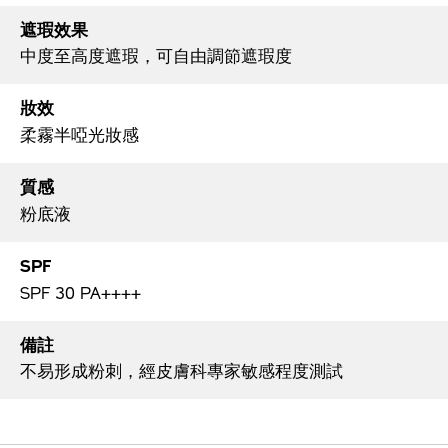
遮瑕效果
中度至高度遮瑕，可自由調節遮瑕度
妝效
柔霧半啞光妝感
質感
粉底液
SPF
SPF 30 PA++++
備註
不易形成粉刺，經皮膚科專家敏感程度測試