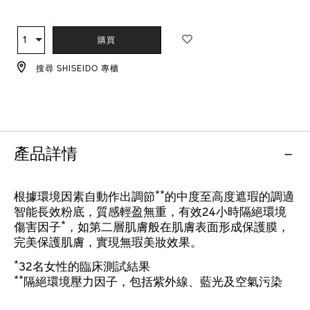
ADD
PRODUCT
TO
ACTIONS
1
數
購買
CART
量
OPTIONS
搜尋 SHISEIDO 專櫃
產品詳情
**
根據環境因素自動作出調節
的中度至高度遮瑕的調適
智能長效粉底，質感輕盈無重，有效24小時隔絕環境
*
傷害因子
，如第二層肌膚般在肌膚表面形成保護膜，
完美保護肌膚，實現無瑕美妝效果。
*
32名女性的臨床測試結果
**
隔絕環境壓力因子，包括紫外線、藍光及空氣污染