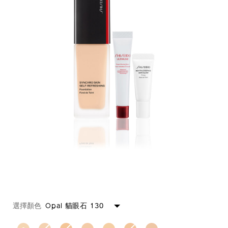
https://www.shiseido.com.hk/zh/shiseido-
產
DETAILS
VARIATIONS
makeup-
品
選擇顏色
Opal 貓眼石 130
synchro-
編
skin-
號：