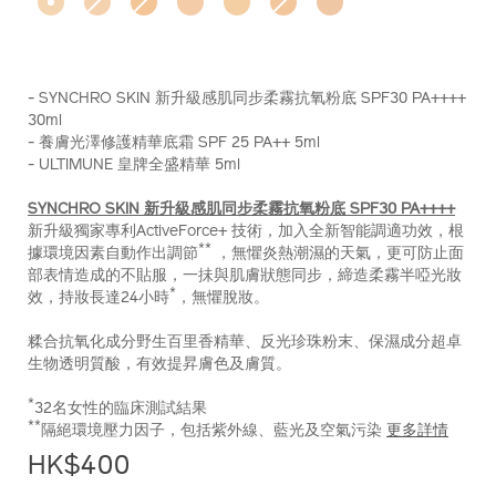
%E6%96%B0%E5%8D%87%E7%B4%9A%E6%84%9F%E8%8
Z11736_hk
%28%E7%B8%BD%E5%80%BC-
hk%24530%29-
Z11736_hk.html
- SYNCHRO SKIN 新升級感肌同步柔霧抗氧粉底 SPF30 PA++++
30ml
- 養膚光澤修護精華底霜 SPF 25 PA++ 5ml
- ULTIMUNE 皇牌全盛精華 5ml
SYNCHRO SKIN 新升級感肌同步柔霧抗氧粉底 SPF30 PA++++
新升級獨家專利ActiveForce+ 技術，加入全新智能調適功效，根
**
據環境因素自動作出調節
，無懼炎熱潮濕的天氣，更可防止面
部表情造成的不貼服，一抺與肌膚狀態同步，締造柔霧半啞光妝
*
效，持妝長達24小時
，無懼脫妝。
糅合抗氧化成分野生百里香精華、反光珍珠粉末、保濕成分超卓
生物透明質酸，有效提昇膚色及膚質。
*
32名女性的臨床測試結果
**
隔絕環境壓力因子，包括紫外線、藍光及空氣污染
更多詳情
HK$400