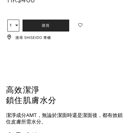
HK$460
ADD
PRODUCT
TO
ACTIONS
1
數
購買
CART
量
OPTIONS
搜尋 SHISEIDO 專櫃
高效潔淨
鎖住肌膚水分
潔淨成分AMT，無論於潔面時還是潔面後，都有效鎖
住皮膚所需水分。