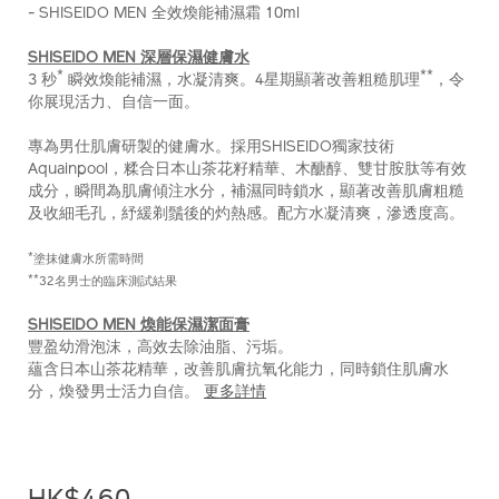
- SHISEIDO MEN 全效煥能補濕霜 10ml
Z11938_hk.html
SHISEIDO MEN 深層保濕健膚水
*
**
3 秒
瞬效煥能補濕，水凝清爽。4星期顯著改善粗糙肌理
，令
你展現活力、自信一面。
專為男仕肌膚研製的健膚水。採用SHISEIDO獨家技術
Aquainpool，糅合日本山茶花籽精華、木醣醇、雙甘胺肽等有效
成分，瞬間為肌膚傾注水分，補濕同時鎖水，顯著改善肌膚粗糙
及收細毛孔，紓緩剃鬚後的灼熱感。配方水凝清爽，滲透度高。
*
塗抹健膚水所需時間
**
32名男士的臨床測試結果
SHISEIDO MEN 煥能保濕潔面膏
豐盈幼滑泡沫，高效去除油脂、污垢。
蘊含日本山茶花精華，改善肌膚抗氧化能力，同時鎖住肌膚水
分，煥發男士活力自信。
更多詳情