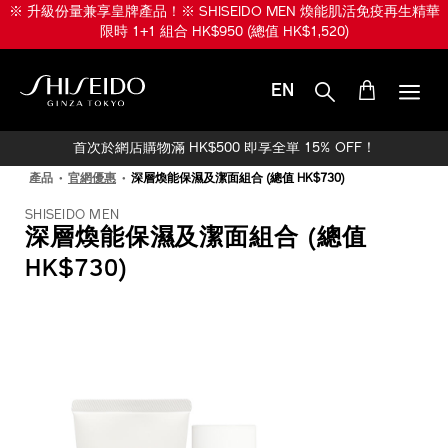
跳
※ 升級份量兼享皇牌產品！※ SHISEIDO MEN 煥能肌活免疫再生精華
至
限時 1+1 組合 HK$950 (總值 HK$1,520)
主
要
內
EN
容
SHISEIDO
首次於網店購物滿 HK$500 即享全單 15% OFF！
產品
官網優惠
深層煥能保濕及潔面組合 (總值 HK$730)
SHISEIDO MEN
深層煥能保濕及潔面組合 (總值
HK$730)
IMAGE