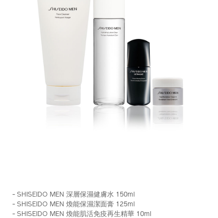
https://www.shiseido.com.hk/zh/shiseido-
產
DETAILS
men-
品
- SHISEIDO MEN 深層保濕健膚水 150ml
%E6%B7%B1%E5%B1%A4%E7%85%A5%E8%83%BD%E4%B
編
- SHISEIDO MEN 煥能保濕潔面膏 125ml
%28%E7%B8%BD%E5%80%BC-
號：
- SHISEIDO MEN 煥能肌活免疫再生精華 10ml
hk%24730%29-
Z11938_hk