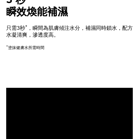
3 秒*
瞬效煥能補濕
*
只需3秒
，瞬間為肌膚傾注水分，補濕同時鎖水，配方
水凝清爽，滲透度高。
*
塗抹健膚水所需時間