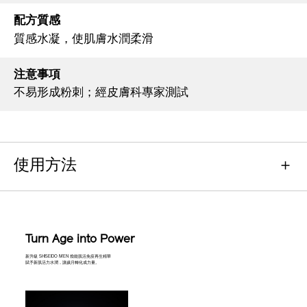
配方質感
質感水凝，使肌膚水潤柔滑
注意事項
不易形成粉刺；經皮膚科專家測試
使用方法
Turn Age into Power
新升級 SHISEIDO MEN 煥能肌活免疫再生精華
賦予新肌活力水潤，讓歲月轉化成力量。