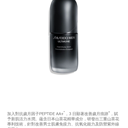
https://www.shiseido.com.hk/zh/ultimune-
產
DETAILS
%7C-
品
^
*
加入對抗歲月因子PEPTIDE AA+
，3 日顯著改善歲月痕跡
，賦
shiseido-
編
予新肌活力水潤。蘊含日本山茶花精華成分，研發出三重山茶花
men-
號：
專利技術，針對改善男士肌膚免疫力、抗氧化能力及防禦紫外線
%E7%85%A5%E8%83%BD%E8%82%8C%E6%B4%BB%E5%8
10122845201_hk