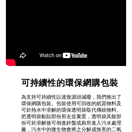
可持續性的環保網購包裝
為支持可持續性以達致源頭減廢，我們推出了
環保網購包裝。包裝使用可回收的紙質物料及
可於熱水中溶解的環保透明袋取代傳統物料。
把透明袋黏貼部份剪去並棄置，透明袋其餘部
份可於溶解後可倒進鋅盤或廁所進入污水處理
廠，污水中的微生物會將之分解成無害的二氧