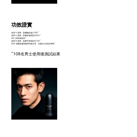
功效證實
*
使用 4 星期，肌膚皺紋減少18%
*
使用 4 星期，肌膚保濕度提升24%
*
48 小時長效鎖水
*
使用 8 星期，肌膚平滑度提升13%
*
93% 感覺肌膚用後即時更光澤、充滿活力及富有彈性
*
108名男士使用後測試結果