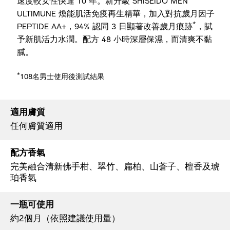
速度較女性快達 10 年。新升級 SHISEIDO MEN
ULTIMUNE 煥能肌活免疫再生精華，加入對抗歲月因子
*
PEPTIDE AA+，94% 認同 3 日顯著改善歲月痕跡
，賦
予新肌活力水潤。配方 48 小時深層保濕，而清爽不黏
膩。
*
108名男士使用後測試結果
適用膚質
任何膚質適用
配方香氣
完美融合清新佛手柑、翠竹、扁柏、山蒼子、檀香及琥
珀香氣
一瓶可使用
約2個月（依照建議使用量）