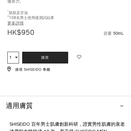
傷害力。
10122845201_hk.html
^
肌肽及甘油
*
108名男士使用後測試結果
更多詳情
HK$950
容量
50mL
VARIATI
ADD
PRODUCT
TO
ACTIONS
1
數
購買
CART
量
OPTIONS
搜尋 SHISEIDO 專櫃
適用膚質
SHISEIDO 百年男士肌膚創新科研，證實男性肌膚的衰老