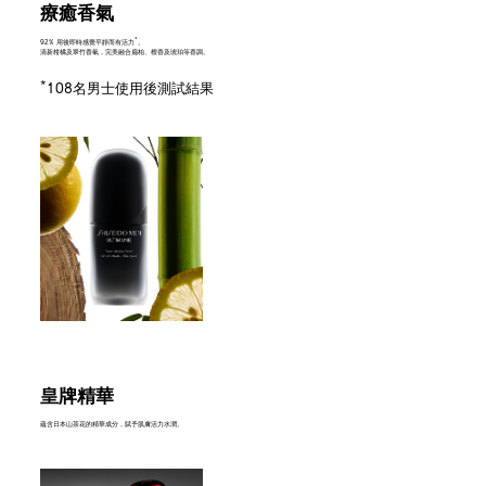
療癒香氣
*
92% 用後即時感覺平靜而有活力
。
清新柑橘及翠竹香氣，完美融合扁柏、檀香及琥珀等香調。
*
108名男士使用後測試結果
皇牌精華
蘊含日本山茶花的精華成分，賦予肌膚活力水潤。