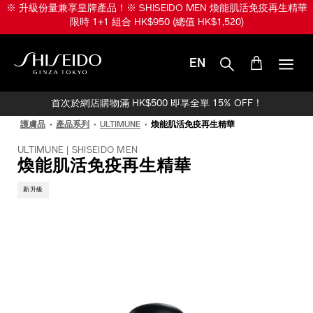
跳
※ 升級份量兼享皇牌產品！※ SHISEIDO MEN 煥能肌活免疫再生精華
至
限時 1+1 組合 HK$950 (總值 HK$1,520)
主
要
內
EN
容
SHISEIDO
首次於網店購物滿 HK$500 即享全單 15% OFF！
護膚品
產品系列
ULTIMUNE
煥能肌活免疫再生精華
ULTIMUNE | SHISEIDO MEN
煥能肌活免疫再生精華
新升級
IMAGE