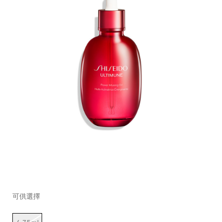
https://www.shiseido.com.hk/zh/ultimune-
產
DETAILS
VARIATIONS
%E5%85%8D%E7%96%AB%E5%8A%9B%E6%B4%BB%E8%8
品
可供選擇
10123192101_hk.html
編
號：
1012319210_hk