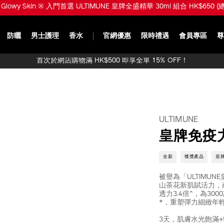
※ 購買全新 ULTIMUNE 活膚精華油或皇牌全盛精華產品或組合即享 4D抗引力精華
防曬
男士護理
香水
官網優惠
限時禮遇
會員專區
尊
首次於網店購物滿 HK$500 即享全單 15% OFF！
ULTIMUNE
皇牌免疫
全新
獲獎產品
皇
被譽為「ULTIMU
山茶花新肌賦活力，蘊
透力3.4倍^，為3
*，重塑彈力細緻年輕膚
3天，肌膚水光飽滿+50%