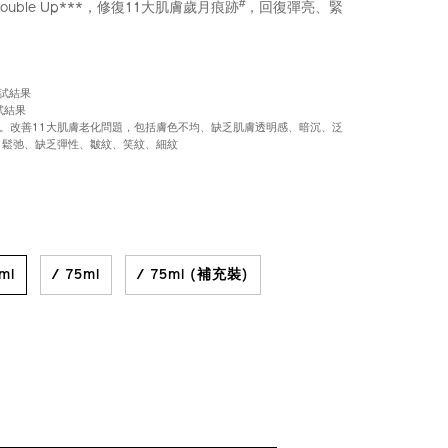
#
uble Up***，修復11大肌膚歲月痕跡
，回復彈亮、緊
測試結果
試結果
果。改善11大肌膚老化問題，包括膚色不均、缺乏肌膚透明感、暗沉、泛
、鬆弛、缺乏彈性、皺紋、笑紋、細紋
iseido.com.hk/zh/ultimune-
S
IONS
E7%89%8C%E5%85%8D%E7%96%AB%E5%8A%9B%E6
k.html
hk
ml
/ 75ml
/ 75ml (補充裝)
CT