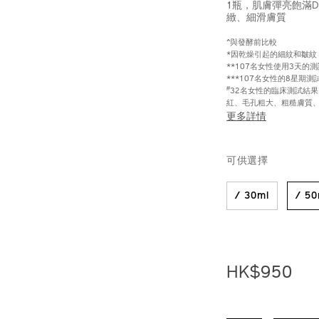
1瓶，肌膚彈亮飽滿Do
緻、細滑膚質
^與發酵前比較
*因乾燥引起的細紋和皺紋
**107名女性使用3天的
***107名女性的8星期測
#
32名女性的臨床測試結
紅、毛孔粗大、粗糙膚質
更多詳情
https://www.sh
產
DETAIL
VARIAT
%E7%9A%87%
品
可供選擇
10122390201_h
編
號：
10122390201_
/ 30ml
/ 50
HK$950
ADD
PRODU