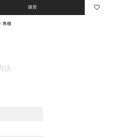
S
購買
O 專櫃
NS
方法