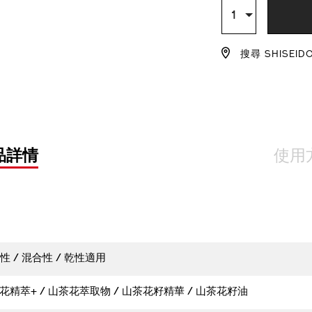
TO
ACTION
數
1
量
CART
搜尋 SHISEID
OPTIO
品詳情
使用
性 / 混合性 / 乾性適用
精萃+ / 山茶花萃取物 / 山茶花籽精華 / 山茶花籽油