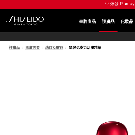
跳
※ ULTIMUNE 升級美肌賞 
至
主
要
皇牌產品
護膚品
化妝品
內
SHISEIDO
容
護膚品
肌膚需要
幼紋及皺紋
皇牌免疫力活膚精華
IMAGE