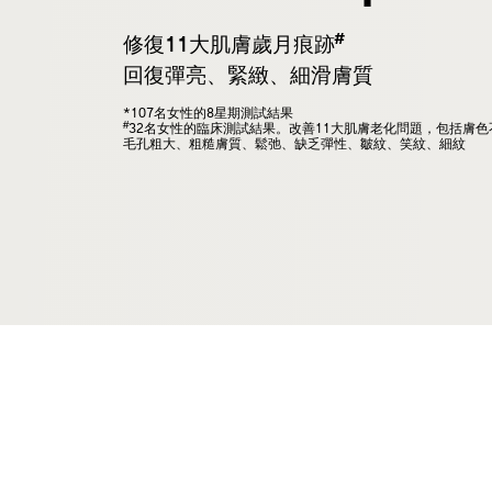
#
修復11大肌膚歲月痕跡
回復彈亮、緊緻、細滑膚質
*107名女性的8星期測試結果
#
32名女性的臨床測試結果。改善11大肌膚老化問題，包括膚
毛孔粗大、粗糙膚質、鬆弛、缺乏彈性、皺紋、笑紋、細紋