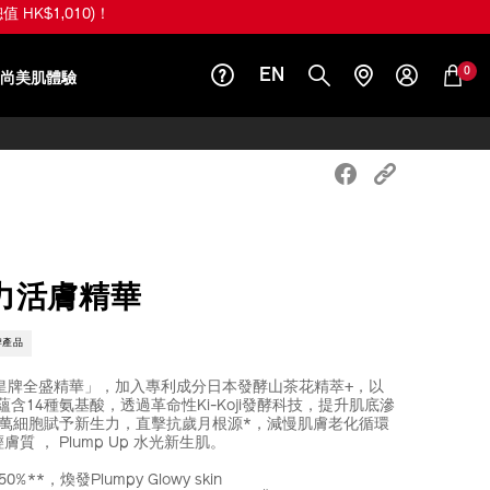
 20ml (價值 HK$560)！
0
EN
尚美肌體驗
力活膚精華
牌產品
NE皇牌全盛精華」，加入專利成分日本發酵山茶花精萃+，以
含14種氨基酸，透過革命性Ki-Koji發酵科技，提升肌底滲
000萬細胞賦予新生力，直擊抗歲月根源*，減慢肌膚老化循環
質 ， Plump Up 水光新生肌。
**，煥發Plumpy Glowy skin