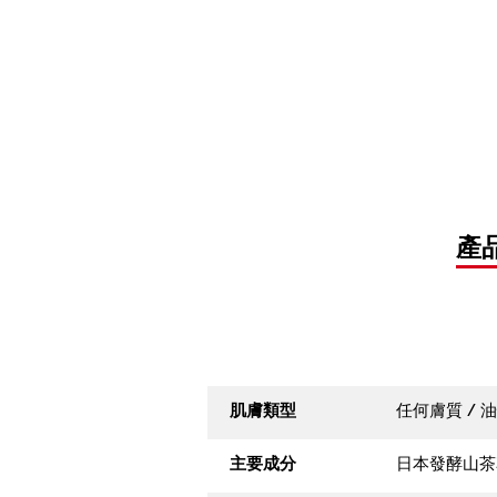
產
肌膚類型
任何膚質 / 油
主要成分
日本發酵山茶花