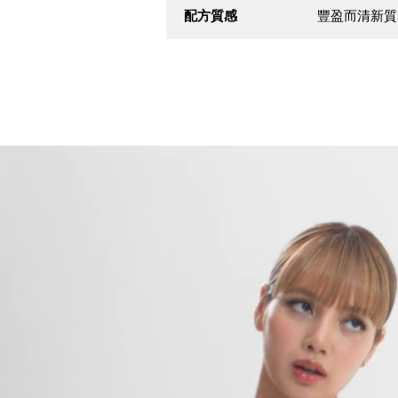
配方質感
豐盈而清新質