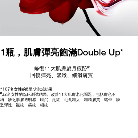
1瓶，肌膚彈亮飽滿Double Up
*
#
修復11大肌膚歲月痕跡
回復彈亮、緊緻、細滑膚質
*107名女性的8星期測試結果
#
32名女性的臨床測試結果。改善11大肌膚老化問題，包括膚色不
均、缺乏肌膚透明感、暗沉、泛紅、毛孔粗大、粗糙膚質、鬆弛、缺
乏彈性、皺紋、笑紋、細紋