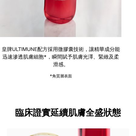
皇牌ULTIMUNE配方採用微膠囊技術，讓精華成分能
迅速滲透肌膚細胞*，瞬間賦予肌膚光澤、緊緻及柔
滑感。
*角質層表面
臨床證實
臨床證實
延續肌膚全盛狀態
延續肌膚全盛狀態