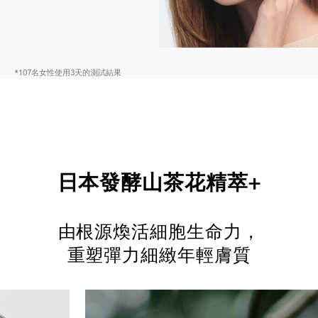
*107名女性使用3天的測試結果
日本發酵山茶花精萃+
由根源煥活細胞生命力，
重塑彈力細緻年輕膚質
*
極緻發揮日本山茶花每個部分的堅韌再生力