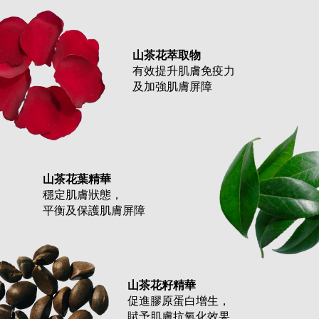
山茶花萃取物
有效提升肌膚免疫力
及加強肌膚屏障
山茶花葉精華
穩定肌膚狀態，
平衡及保護肌膚屏障
山茶花籽精華
促進膠原蛋白增生，
賦予肌膚抗氧化效果