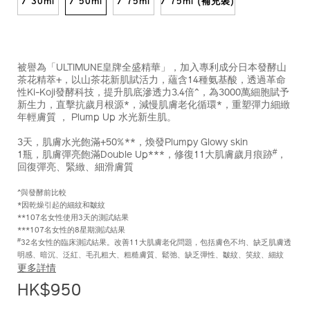
/ 30ml
/ 50ml
/ 75ml
/ 75ml (補充裝)
被譽為「ULTIMUNE皇牌全盛精華」，加入專利成分日本發酵山
茶花精萃+，以山茶花新肌賦活力，蘊含14種氨基酸，透過革命
性Ki-Koji發酵科技，提升肌底滲透力3.4倍^，為3000萬細胞賦予
新生力，直擊抗歲月根源*，減慢肌膚老化循環*，重塑彈力細緻
年輕膚質 ， Plump Up 水光新生肌。
3天，肌膚水光飽滿+50%**，煥發Plumpy Glowy skin
#
1瓶，肌膚彈亮飽滿Double Up***，修復11大肌膚歲月痕跡
，
回復彈亮、緊緻、細滑膚質
^與發酵前比較
*因乾燥引起的細紋和皺紋
**107名女性使用3天的測試結果
***107名女性的8星期測試結果
#
32名女性的臨床測試結果。改善11大肌膚老化問題，包括膚色不均、缺乏肌膚透
明感、暗沉、泛紅、毛孔粗大、粗糙膚質、鬆弛、缺乏彈性、皺紋、笑紋、細紋
更多詳情
HK$950