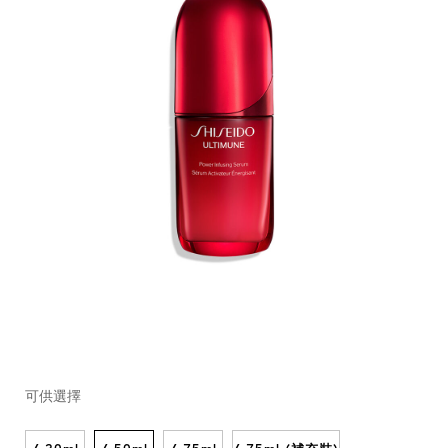
https://www.shiseido.com.hk/zh/ultimune-
產
DETAILS
VARIATIONS
%E7%9A%87%E7%89%8C%E5%85%8D%E7%96%AB%E5%8
品
可供選擇
10122390201_hk.html
編
號：
10122390201_hk