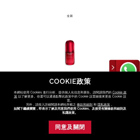
全新
COOKIE政策
本網站使用 Cookies 進行分析、提供個人化信息和廣告。請閱讀我們的
Cookie 政
策
以了解更多。你還可以通過點擊此政策中的 Cookie 設置鏈接來更改 Cookie 設
置。
另外，請按入詳細閱讀本網站所載之
條款和細則
和
隱私政策
。
如閣下繼續瀏覽，即表示了解及同意我們使用 Cookies、及接受有關條款和細則及
私隱政策。
VARIATIONS
選擇容量
同意及關閉
添加至購物車
50ml