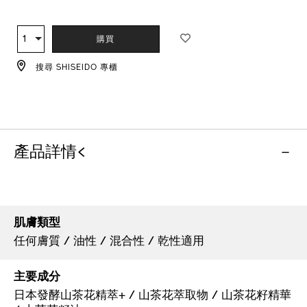
ADD
PRODUCT
TO
ACTIONS
1
數
購買
CART
量
OPTIONS
搜尋 SHISEIDO 專櫃
產品詳情<
肌膚類型
任何膚質 / 油性 / 混合性 / 乾性適用
主要成分
日本發酵山茶花精萃+ / 山茶花萃取物 / 山茶花籽精華