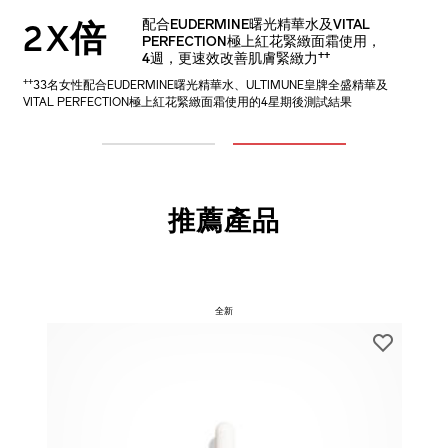
1.7X倍
配合EUDERMINE曙光精華水及VITAL
配合EUDERMINE曙光精華水使用，
2X倍
+
PERFECTION極上紅花緊緻面霜使用，
4週提升肌膚免疫防禦力
++
4週，更速效改善肌膚緊緻力
+
32名女性配合EUDERMINE曙光精華水及ULTIMUNE皇牌全盛精華使
++
33名女性配合EUDERMINE曙光精華水、ULTIMUNE皇牌全盛精華及
用的4星期測試結果
VITAL PERFECTION極上紅花緊緻面霜使用的4星期後測試結果
1
2
推薦產品
全新