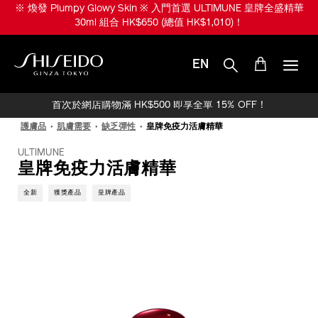
跳
※ ULTIMUNE 升級美肌賞 ※ 購買全新 ULTIMUNE 活膚精華油或皇牌全
至
盛精華產品或組合即享 4D抗引力精華 20ml (價值 HK$560)！
主
要
內
EN
容
SHISEIDO
首次於網店購物滿 HK$500 即享全單 15% OFF！
護膚品
肌膚需要
缺乏彈性
皇牌免疫力活膚精華
ULTIMUNE
皇牌免疫力活膚精華
全新
獲獎產品
皇牌產品
IMAGE