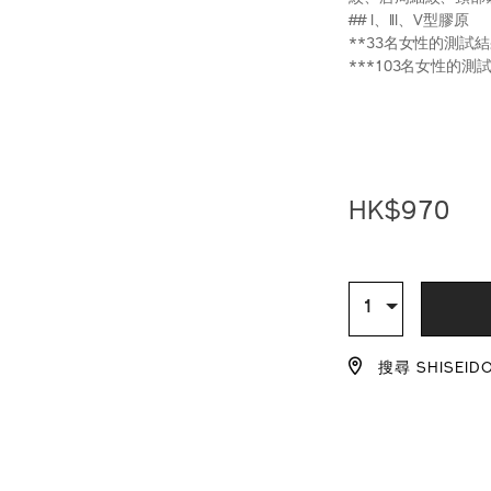
## I、III、V型膠原
**33名女性的測試
***103名女性的測
https://www.shi
產
DETAIL
perfection-
品
%E5%8E%BB%E
編
magic-
號：
cream-
Z12135_hk
HK$970
a%2B-
%E7%B5%84%E
%28%E7%B8%B
ADD
PRODU
hk%241%2C48
Z12135_hk.htm
TO
ACTION
數
1
量
CART
搜尋 SHISEID
OPTIO