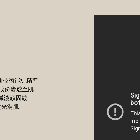
革新技術能更精準
成份滲透至肌
減淡頑固紋
紋光滑肌。