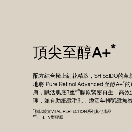
*
頂尖至醇A+
配方結合極上紅花精萃，SHISEIDO的
*
地將 Pure Retinol Advanced 至醇A+
的
##
膚，賦活肌底3重
膠原緊密再生，高效
理，並有助細緻毛孔，煥活年輕緊緻無
*
指比較於VITAL PERFECTION系列其他產品
##
I、III、V型膠原