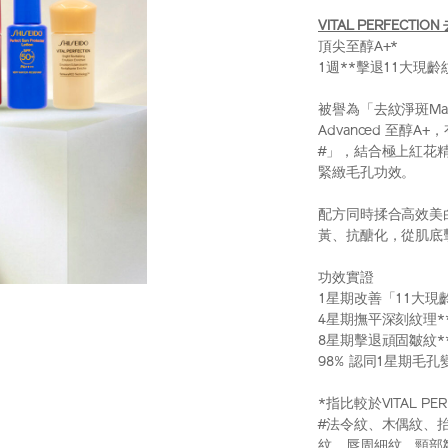
VITAL PERFECTION
頂尖至醇A+*
1週**擊退11大現
被譽為「去紋淨斑Magic
Advanced 至
#」，結合極上紅花
緊緻毛孔功效。
配方同時揉合高效美
黃、抗醣化，從肌底
功效實證
1星期改善「11大現
4星期撫平深刻紋理*
8星期擊退頑固皺紋*
98% 認同1星期毛孔
*指比較於VITAL PE
#法令紋、木偶紋、
紋、唇周細紋、頸部