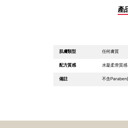
產
肌膚類型
任何膚質
配方質感
水凝柔滑質感
備註
不含Para