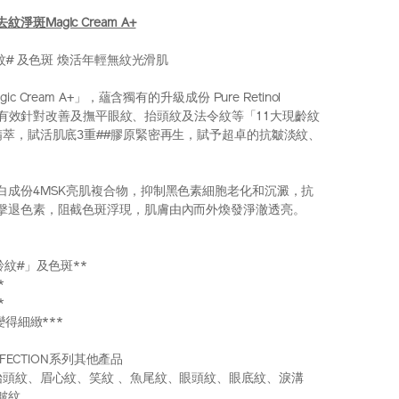
 去紋淨斑Magic Cream A+
齡紋# 及色斑 煥活年輕無紋光滑肌
 Cream A+」，蘊含獨有的升級成份 Pure Retinol
醇A+，有效針對改善及撫平眼紋、抬頭紋及法令紋等「11大現齡紋
精萃，賦活肌底3重##膠原緊密再生，賦予超卓的抗皺淡紋、
白成份4MSK亮肌複合物，抑制黑色素細胞老化和沉澱，抗
擊退色素，阻截色斑浮現，肌膚由內而外煥發淨澈透亮。
齡紋#」及色斑**
*
*
變得細緻***
RFECTION系列其他產品
抬頭紋、眉心紋、笑紋 、魚尾紋、眼頭紋、眼底紋、淚溝
皺紋