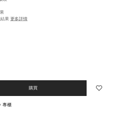
結果
試結果
更多詳情
seido.com.hk/zh/vital-
S
7%B4%8B%E6%B7%A8%E6%96%91-
5%90%88-
D%E5%80%BC-
CT
0%29-
l
S
購買
O 專櫃
NS