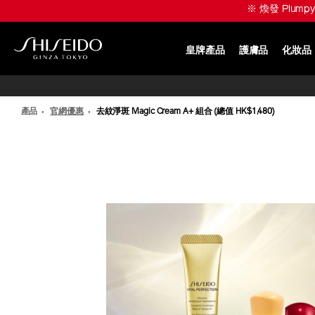
跳
※ ULTIMUNE 升級美肌賞 
至
主
要
皇牌產品
護膚品
化妝品
內
SHISEIDO
容
產品
官網優惠
去紋淨斑 Magic Cream A+ 組合 (總值 HK$1,480)
IMAGE