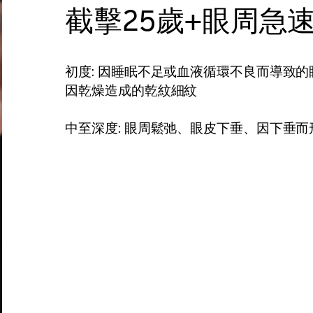
截擊25歲+眼周急
初度: 因睡眠不足或血液循環不良而導致
因乾燥造成的乾紋細紋
中至深度: 眼周鬆弛、眼皮下垂、因下垂