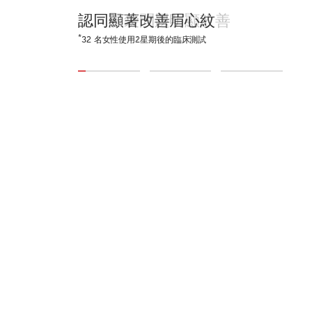
認同顯著改善眉心紋
認同有效改善眼底紋
認同眼袋問題明顯改善
*
*
*
32 名女性使用2星期後的臨床測試
32 名女性使用2星期後的臨床測試
32 名女性使用1星期後的臨床測試
1
2
3