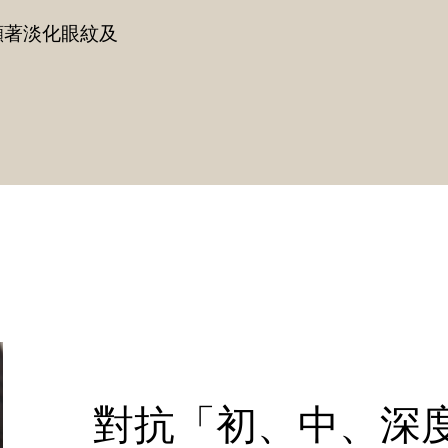
顯著淡化眼紋及
對抗「初、中、深