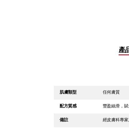
產
肌膚類型
任何膚質
配方質感
豐盈絲滑，賦
備註
經皮膚科專家