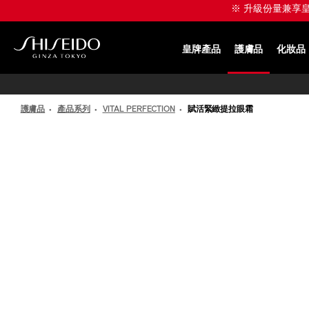
跳
※ 升級份量兼享皇牌產
至
主
要
皇牌產品
護膚品
化妝品
內
SHISEIDO
容
護膚品
產品系列
VITAL PERFECTION
賦活緊緻提拉眼霜
IMAGE