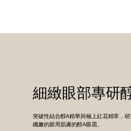
細緻眼部專研醇
突破性結合醇A精華與極上紅花精萃，研
纖嫩的眼周肌膚的醇A眼霜。