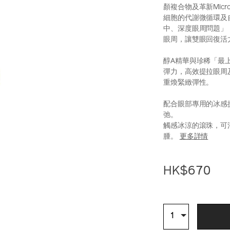
顏複合物及革新MicroV
細胞的代謝微循環及
中、深度眼周問題」
眼周，讓雙眼回復活
醇A精華與珍稀「最
彈力，高效提拉眼周
重煥緊緻彈性。
配合眼部專用的冰感
弛。
觸感冰涼的滾珠，可
腫。
更多詳情
https://www.shi
產
DETAIL
perfection-
品
HK$670
%E8%B3%A6%
編
10122282201_h
號：
10122282201_
ADD
PRODU
TO
ACTION
數
1
量