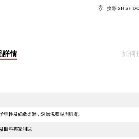
CART
搜尋 SHISEID
OPTIO
品詳情
如何
予彈性及細緻柔滑，深層滋養眼周肌膚。
及眼科專家測試