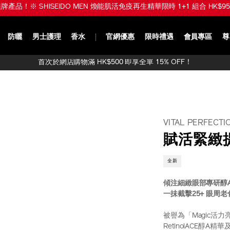
品！※ SHISEIDO MEN 煥能肌活免疫再生精華限時 1+1 組合 HK$950 (
防曬
男士護理
香水
官網優惠
限時禮遇
會員專區
尊
首次於網店購物滿 HK$500 即享全單 15% OFF！
VITAL PERFECTI
賦活緊緻
全新
傾注細緻眼部專研醇
一抺截擊25+ 眼周
被譽為「Magic活
RetinolACE醇A精