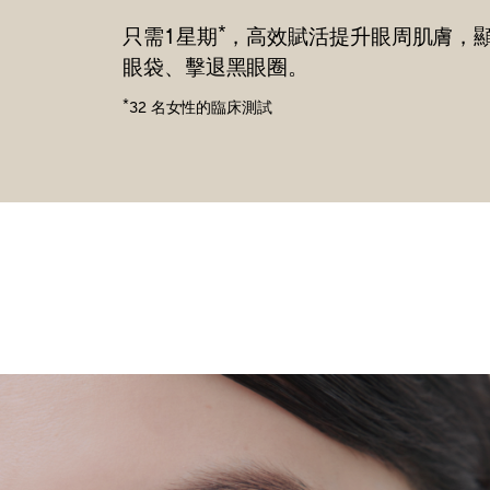
*
只需1星期
，高效賦活提升眼周肌膚，
眼袋、擊退黑眼圈。
*
32 名女性的臨床測試