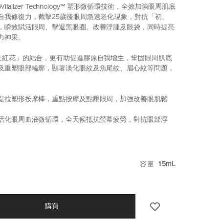
italizer Technology™ 塑形微循環技術，全效加強眼周肌底
自我修復力，截擊25歲後眼周急速老化現象，對抗「初、
，瞬效賦活眼周、擊退黑眼圈、改善浮腫及眼袋，同時提亮
力神采。
上紅花」的結合，更有助促進膠原自我增生，鞏固眼周肌底
及重塑眼部輪廓，顯著淡化眼紋及魚尾紋、眉心紋等問題，
提拉塑形按摩棒，重點按摩及點壓眼周，加強改善眼肌鬆
活化眼周血液微循環，全天候抵抗螢幕疲勞，對抗眼部浮
seido.com.hk/zh/vital-
S
E6%B4%BB%E7%B7%8A%E7%B7%BB%E6%8F%90%E6
VARIATIO
容量
15mL
k.html
hk
CT
S
購買