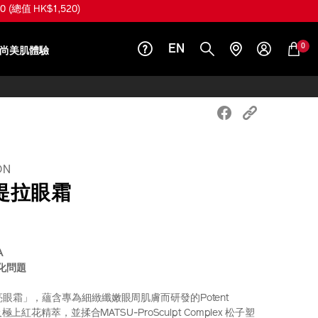
總值 HK$1,520)
0
EN
尚美肌體驗
ON
提拉眼霜
A
老化問題
力亮眼霜」，蘊含專為細緻纖嫩眼周肌膚而研發的Potent
華及極上紅花精萃，並揉合MATSU-ProSculpt Complex 松子塑