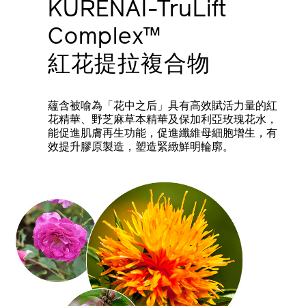
KURENAI-TruLift
Complex™
紅花提拉複合物
蘊含被喻為「花中之后」具有高效賦活力量的紅
花精華、野芝麻草本精華及保加利亞玫瑰花水，
能促進肌膚再生功能，促進纖維母細胞增生，有
效提升膠原製造，塑造緊緻鮮明輪廓。