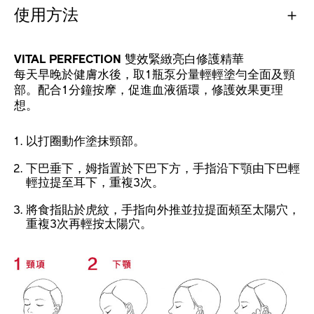
使用方法
VITAL PERFECTION 雙效緊緻亮白修護精華
每天早晚於健膚水後，取1瓶泵分量輕輕塗勻全面及頸
部。配合1分鐘按摩，促進血液循環，修護效果更理
想。
以打圈動作塗抹頸部。
下巴垂下，姆指置於下巴下方，手指沿下顎由下巴輕
輕拉提至耳下，重複3次。
將食指貼於虎紋，手指向外推並拉提面頰至太陽穴，
重複3次再輕按太陽穴。