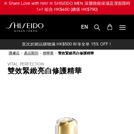
跳
※ Share Love with him! ※ SHISEIDO MEN 深層煥能保濕及潔面限時
至
1+1 組合 HK$460 (總值 HK$790)
主
要
內
EN
容
SHISEIDO
首次於網店購物滿 HK$500 即享全單 15% OFF！
護膚品
產品類別
精華素
雙效緊緻亮白修護精華
VITAL PERFECTION
雙效緊緻亮白修護精華
IMAGE