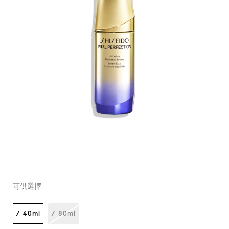
https://www.shiseido.com.hk/zh/vital-
產
DETAILS
VARIATIONS
perfection-
品
可供選擇
%E9%9B%99%E6%95%88%E7%B7%8A%E7%B7%BB%E4%B
編
10122566201_hk.html
號：
10122566201_hk
/ 40ml
/ 80ml