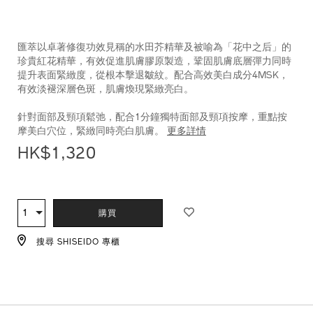
匯萃以卓著修復功效見稱的水田芥精華及被喻為「花中之后」的
珍貴紅花精華，有效促進肌膚膠原製造，鞏固肌膚底層彈力同時
提升表面緊緻度，從根本擊退皺紋。配合高效美白成分4MSK，
有效淡褪深層色斑，肌膚煥現緊緻亮白。
針對面部及頸項鬆弛，配合1分鐘獨特面部及頸項按摩，重點按
摩美白穴位，緊緻同時亮白肌膚。
更多詳情
HK$1,320
ADD
PRODUCT
TO
ACTIONS
1
數
購買
CART
量
OPTIONS
搜尋 SHISEIDO 專櫃