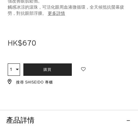
強改善眼肌鬆弛。
觸感冰涼的滾珠，可活化眼周血液微循環，全天候抵抗螢幕疲
勞，對抗眼部浮腫。
更多詳情
HK$670
ADD
PRODUCT
TO
ACTIONS
1
數
購買
CART
量
OPTIONS
搜尋 SHISEIDO 專櫃
產品詳情