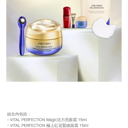
https://www.shiseido.com.hk/zh/vital-
產
DETAILS
perfection-
品
組合內包括：
magic-
編
- VITAL PERFECTION Magic活力亮眼霜 15ml
%E6%B4%BB%E5%8A%9B%E4%BA%AE%E7%9C%BC%E9%
號：
- VITAL PERFECTION 極上紅花緊緻面霜 15ml
%28%E7%B8%BD%E5%80%BC-
Z12177_hk