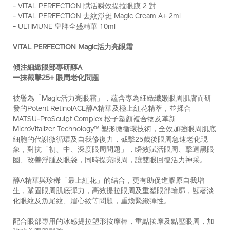
- VITAL PERFECTION 賦活瞬效提拉眼膜 2 對
hk%241%2C300%29-
- VITAL PERFECTION 去紋淨斑 Magic Cream A+ 2ml
Z12177_hk.html
- ULTIMUNE 皇牌全盛精華 10ml
VITAL PERFECTION Magic活力亮眼霜
傾注細緻眼部專研醇A
一抺截擊25+ 眼周老化問題
被譽為「Magic活力亮眼霜」，蘊含專為細緻纖嫩眼周肌膚而研
發的Potent RetinolACE醇A精華及極上紅花精萃，並揉合
MATSU-ProSculpt Complex 松子塑顏複合物及革新
MicroVitalizer Technology™ 塑形微循環技術，全效加強眼周肌底
細胞的代謝微循環及自我修復力，截擊25歲後眼周急速老化現
象，對抗「初、中、深度眼周問題」，瞬效賦活眼周、擊退黑眼
圈、改善浮腫及眼袋，同時提亮眼周，讓雙眼回復活力神采。
醇A精華與珍稀「最上紅花」的結合，更有助促進膠原自我增
生，鞏固眼周肌底彈力，高效提拉眼周及重塑眼部輪廓，顯著淡
化眼紋及魚尾紋、眉心紋等問題，重煥緊緻彈性。
配合眼部專用的冰感提拉塑形按摩棒，重點按摩及點壓眼周，加