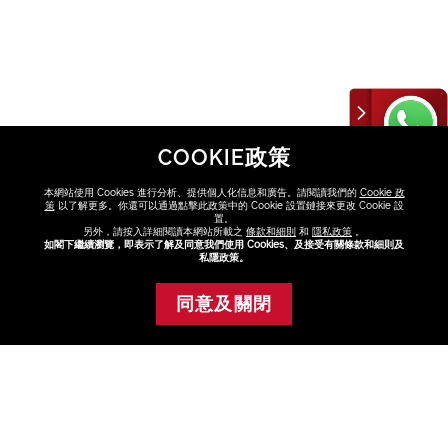
COOKIE政策
本網站使用 Cookies 進行分析、提供個人化信息和廣告。請閱讀我們的
Cookie 政
策
以了解更多。你還可以通過點擊此政策中的 Cookie 設置鏈接來更改 Cookie 設
置。
另外，請按入詳細閱讀本網站所載之
條款和細則
和
隱私政策
。
如閣下繼續瀏覽，即表示了解及同意我們使用 Cookies、及接受有關條款和細則及
私隱政策。
Magic 活力亮眼
同意及關閉
霜組合 (總值
添加至購物車
HK$1,300)
HK$670