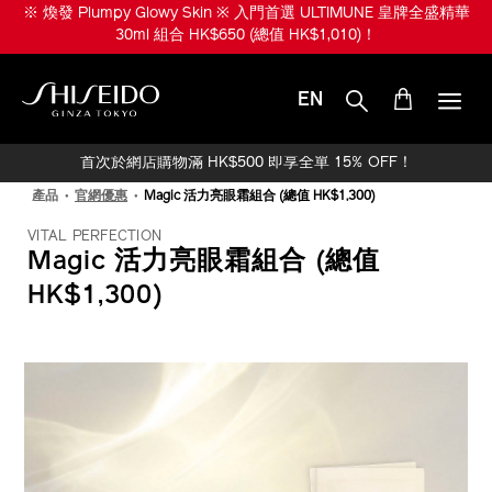
跳
※ 煥發 Plumpy Glowy Skin ※ 入門首選 ULTIMUNE 皇牌全盛精華
至
30ml 組合 HK$650 (總值 HK$1,010)！
主
要
內
EN
容
SHISEIDO
首次於網店購物滿 HK$500 即享全單 15% OFF！
產品
官網優惠
Magic 活力亮眼霜組合 (總值 HK$1,300)
VITAL PERFECTION
Magic 活力亮眼霜組合 (總值
HK$1,300)
IMAGE