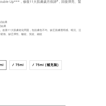
#
uble Up***，修復11大肌膚歲月痕跡
，回復彈亮、緊
測試結果
試結果
果。改善11大肌膚老化問題，包括膚色不均、缺乏肌膚透明感、暗沉、泛
、鬆弛、缺乏彈性、皺紋、笑紋、細紋
iseido.com.hk/zh/ultimune-
S
IONS
E7%89%8C%E5%85%8D%E7%96%AB%E5%8A%9B%E6
k.html
hk
ml
/ 75ml
/ 75ml (補充裝)
CT