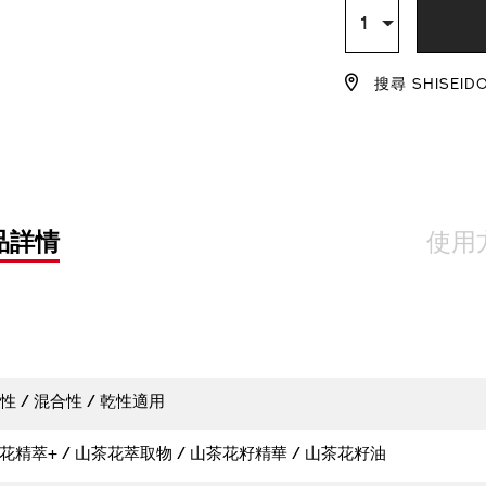
TO
ACTION
數
1
量
CART
搜尋 SHISEID
OPTIO
品詳情
使用
性 / 混合性 / 乾性適用
精萃+ / 山茶花萃取物 / 山茶花籽精華 / 山茶花籽油