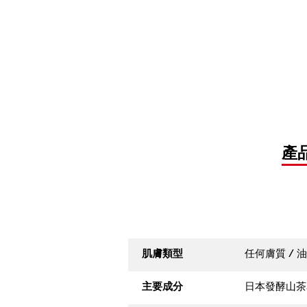
產
肌膚類型
任何膚質 / 油
主要成分
日本發酵山茶花