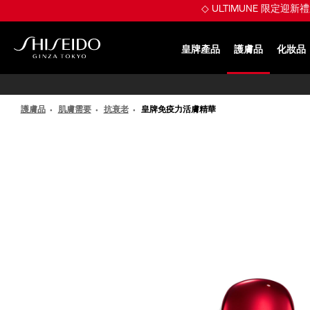
跳
※ 煥發 Plumpy
至
主
要
皇牌產品
護膚品
化妝品
內
SHISEIDO
容
護膚品
肌膚需要
抗衰老
皇牌免疫力活膚精華
IMAGE