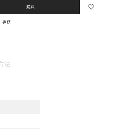
S
購買
O 專櫃
NS
方法