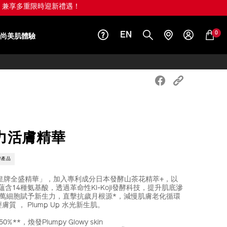
值 HK$1,010)！
0
EN
尚美肌體驗
力活膚精華
牌產品
NE皇牌全盛精華」，加入專利成分日本發酵山茶花精萃+，以
含14種氨基酸，透過革命性Ki-Koji發酵科技，提升肌底滲
000萬細胞賦予新生力，直擊抗歲月根源*，減慢肌膚老化循環
質 ， Plump Up 水光新生肌。
**，煥發Plumpy Glowy skin