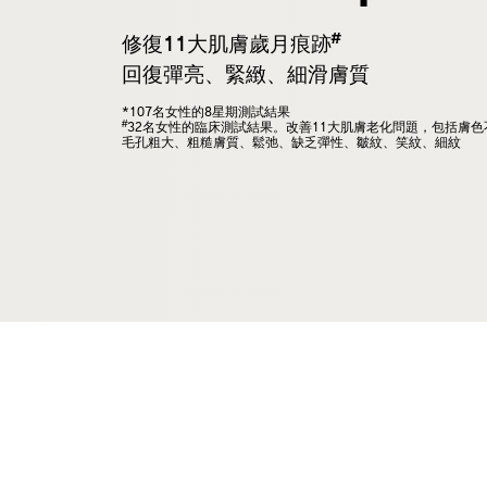
#
修復11大肌膚歲月痕跡
回復彈亮、緊緻、細滑膚質
*107名女性的8星期測試結果
#
32名女性的臨床測試結果。改善11大肌膚老化問題，包括膚
毛孔粗大、粗糙膚質、鬆弛、缺乏彈性、皺紋、笑紋、細紋