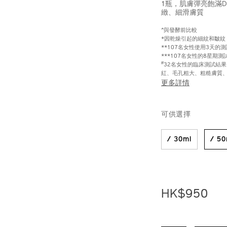
1瓶，肌膚彈亮飽滿Do
緻、細滑膚質
^與發酵前比較
*因乾燥引起的細紋和皺紋
**107名女性使用3天的
***107名女性的8星期測
#
32名女性的臨床測試結
紅、毛孔粗大、粗糙膚質
更多詳情
https://www.sh
產
DETAIL
VARIAT
%E7%9A%87%
品
可供選擇
10122390201_h
編
號：
10122390201_
/ 30ml
/ 50
HK$950
ADD
PRODU