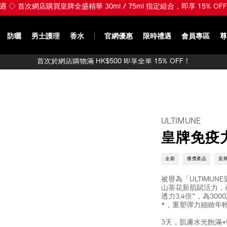
 Glowy Skin ※ 入門首選 ULTIMUNE 皇牌全盛精華 30ml 組合 HK$650 (總
防曬
男士護理
香水
官網優惠
限時禮遇
會員專區
尊
首次於網店購物滿 HK$500 即享全單 15% OFF！
ULTIMUNE
皇牌免疫
全新
獲獎產品
皇
被譽為「ULTIMU
山茶花新肌賦活力，蘊
透力3.4倍^，為3
*，重塑彈力細緻年輕膚
3天，肌膚水光飽滿+50%