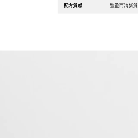
配方質感
豐盈而清新質